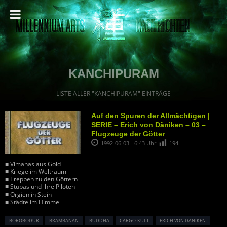
KANCHIPURAM
LISTE ALLER "KANCHIPURAM" EINTRÄGE
Auf den Spuren der Allmächtigen |
SERIE – Erich von Däniken – 03 –
Flugzeuge der Götter
1992-06-03 - 6:43 Uhr
194
■ Vimanas aus Gold
■ Kriege im Weltraum
■ Treppen zu den Göttern
■ Stupas und ihre Piloten
■ Orgien in Stein
■ Städte im Himmel
BOROBODUR
BRAMBANAN
BUDDHA
CARGO-KULT
ERICH VON DÄNIKEN