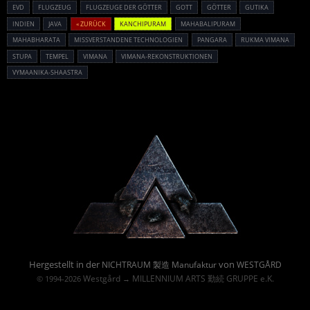
EVD
FLUGZEUG
FLUGZEUGE DER GÖTTER
GOTT
GÖTTER
GUTIKA
INDIEN
JAVA
« ZURÜCK
KANCHIPURAM
MAHABALIPURAM
MAHABHARATA
MISSVERSTANDENE TECHNOLOGIEN
PANGARA
RUKMA VIMANA
STUPA
TEMPEL
VIMANA
VIMANA-REKONSTRUKTIONEN
VYMAANIKA-SHAASTRA
Powered By :
Hergestellt in der
von
NICHTRAUM 製造 Manufaktur
WESTGÅRD
Westgård
MILLENNIUM ARTS 勤続 GRUPPE e.K.
© 1994-2026
→