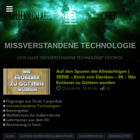
MISSVERSTANDENE TECHNOLOGIE
LISTE ALLER "MISSVERSTANDENE TECHNOLOGIE" EINTRÄGE
Auf den Spuren der Allmächtigen |
SERIE – Erich von Däniken – 09 – Wie
Eroberer zu Göttern wurden
2024-06-09 - 16:30 Uhr
49
■ Flugzeuge aus Stroh, Cargo-Kult
■
missverstandene Technologien
■ Bienengötter
■ Wallfahrtsort für Außerirdische
■ Lehrmeister aus dem All
■ Raumanzug in Stein
ALIEN
AUF DEN SPUREN DER ALLMÄCHTIGEN
AUSSERIRDISCHE
BIENENGÖTTER