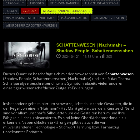
CARGO-KULT
EPISODE 9
ERICH VON DÄNIKEN
FLUGZEUGE AUS STROH
FOLGE 9
« ZURÜCK
MISSVERSTANDENE TECHNOLOGIE
MISSVERSTANDENE TECHNOLOGIEN
PRÄ-ASTRONAUTIK
RAUMANZUG IN STEIN
WIE EROBERER ZU GÖTTERN WURDEN
SCHATTENWESEN | Nachtmahr –
Shadow People, Schattenmenschen
2024-04-21 - 16:58 Uhr
203
Dieses Quantum beschäftigt sich mit der Anwesenheit von
Schattenwesen
(Shadow People, Schattenmenschen, Nachtmahre) und streift das Thema
Schlafparalyse beschreibend nur als Symptom abseits vieler anderer
einseitiger wissenschaftlicher Zeitgeist-Erklärungen.
Insbesondere geht es hier um schwarze, lichtschluckende Gestalten, die in
der Regel von einem “Hutmann” (Hat Man) geführt werden. KennzeichNend
sind vor allem unscharfe Silhouetten um die Gestalten herum und Ihre
Fähigkeit, Licht zu absorbieren. Es sind keine Oberflächenmerkmale zu
erkennen. Neben okkulten Erklärungen gibt es auch die von
mißverstandener Technologie – Stichwort Tarnung bzw. Tarnanzug
unbekannter Entitäten.