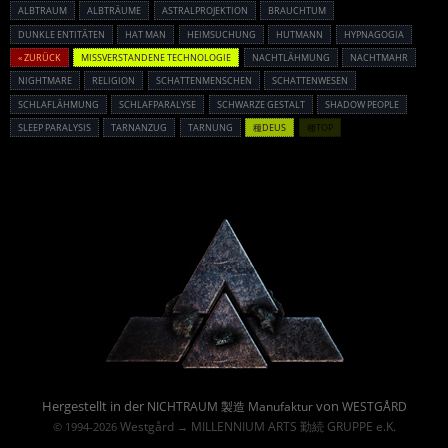
ALBTRAUM
ALBTRÄUME
ASTRALPROJEKTION
BRAUCHTUM
DUNKLE ENTITÄTEN
HAT MAN
HEIMSUCHUNG
HUTMANN
HYPNAGOGIA
« ZURÜCK
MISSVERSTANDENE TECHNOLOGIE
NACHTLÄHMUNG
NACHTMAHR
NIGHTMARE
RELIGION
SCHATTENMENSCHEN
SCHATTENWESEN
SCHLAFLÄHMUNG
SCHLAFPARALYSE
SCHWARZE GESTALT
SHADOW PEOPLE
SLEEP PARALYSIS
TARNANZUG
TARNUNG
種DEUS
種TOP
Powered By :
Hergestellt in der
von
NICHTRAUM 製造 Manufaktur
WESTGÅRD
Westgård
MILLENNIUM ARTS 勤続 GRUPPE e.K.
© 1994-2026
→