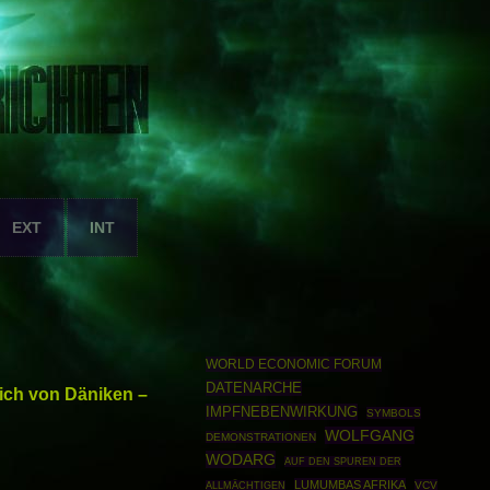
EXT
INT
WORLD ECONOMIC FORUM
DATENARCHE
rich von Däniken –
IMPFNEBENWIRKUNG
SYMBOLS
WOLFGANG
DEMONSTRATIONEN
WODARG
AUF DEN SPUREN DER
LUMUMBAS AFRIKA
VCV
ALLMÄCHTIGEN