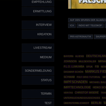
EMPFEHLUNG
ERMITTLUNG
AUF DEN SPUREN DER ALLMÄC
INTERVIEW
ICA
INDIO MIT TELESKOP
KREATION
PRÄ-ASTRONAUTIK
SAURIER
LIVESTREAM
DEUTSCHLAN
BAYERN
ALIENS
MEDIUM
JOHNSON
MRNA
MULDENTALER
P.L.O. LUMUMBA
FBI
SPUK
NEW
SONDERMELDUNG
MARKUS FIE
DAGMAR SCHÖN
SCHWAB
POLY GRID TUTORIAL
NE
STATUS
IMPFSCHADEN
MICHAEL BA
IMPFTECHNOLOGIE
HEIKO SC
CHRISTOF MISERÉ
VERITAS
TRA
TERMIN
UNTERSUCHUNGSAUSSCHUSS
RA
W
BERLIN
TEST
ÜBERSTERBLICHKEIT