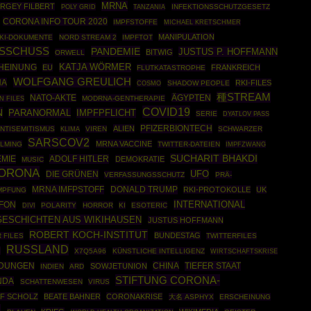
MRNA
RGEY FILBERT
POLY GRID
INFEKTIONSSCHUTZGESETZ
TANZANIA
CORONA INFO TOUR 2020
IMPFSTOFFE
MICHAEL KRETSCHMER
MANIPULATION
KI-DOKUMENTE
NORD STREAM 2
IMPFTOT
SSCHUSS
PANDEMIE
JUSTUS P. HOFFMANN
BITWIG
ORWELL
KATJA WÖRMER
HEINUNG
EU
FRANKREICH
FLUTKATASTROPHE
WOLFGANG GREULICH
NA
RKI-FILES
COSMO
SHADOW PEOPLE
種STREAM
NATO-AKTE
ÄGYPTEN
N FILES
MODRNA-GENTHERAPIE
COVID19
N
PARANORMAL
IMPFPFLICHT
SERIE
DYATLOV PASS
PFIZERBIONTECH
ALIEN
NTISEMITISMUS
VIREN
SCHWARZER
KLIMA
SARSCOV2
MRNA VACCINE
LMING
TWITTER-DATEIEN
IMPFZWANG
SUCHARIT BHAKDI
MIE
ADOLF HITLER
DEMOKRATIE
MUSIC
ORONA
UFO
DIE GRÜNEN
VERFASSUNGSSCHUTZ
PRÄ-
MRNA IMFPSTOFF
DONALD TRUMP
RKI-PROTOKOLLE
UK
IMPFUNG
INTERNATIONAL
FON
POLARITY
HORROR
KI
ESOTERIC
DIVI
GESCHICHTEN AUS WIKIHAUSEN
JUSTUS HOFFMANN
ROBERT KOCH-INSTITUT
BUNDESTAG
 FILES
TWITTERFILES
RUSSLAND
N
X7Q5A96
KÜNSTLICHE INTELLIGENZ
WIRTSCHAFTSKRISE
CHINA
TIEFER STAAT
LDUNGEN
SOWJETUNION
INDIEN
ARD
STIFTUNG CORONA-
NDA
SCHATTENWESEN
VIRUS
F SCHOLZ
BEATE BAHNER
CORONAKRISE
大名 ASPHYX
ERSCHEINUNG
H