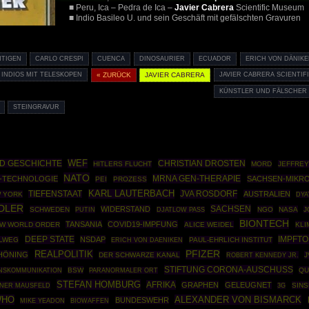
■ Peru, Ica – Pedra de Ica –
Javier Cabrera
Scientific Museum
■ Indio Basileo U. und sein Geschäft mit gefälschten Gravuren
HTIGEN
CARLO CRESPI
CUENCA
DINOSAURIER
ECUADOR
ERICH VON DÄNIKE
INDIOS MIT TELESKOPEN
« ZURÜCK
JAVIER CABRERA
JAVIER CABRERA SCIENTI
KÜNSTLER UND FÄLSCHER
STEINGRAVUR
D GESCHICHTE
WEF
CHRISTIAN DROSTEN
HITLERS FLUCHT
MORD
JEFFREY
NATO
MRNA GEN-THERAPIE
-TECHNOLOGIE
SACHSEN-MIKR
PEI
PROZESS
KARL LAUTERBACH
JVA ROSDORF
TIEFENSTAAT
AUSTRALIEN
 YORK
DYA
DLER
SACHSEN
WIDERSTAND
SCHWEDEN
PUTIN
NGO
NASA
J
DJATLOW PASS
BIONTECH
TANSANIA
COVID19-IMPFUNG
W WORLD ORDER
ALICE WEIDEL
KLI
DEEP STATE
IMPFT
NSDAP
LLWEG
PAUL-EHRLICH INSTITUT
ERICH VON DAENIKEN
REALPOLITIK
PFIZER
HÖNING
DER SCHWARZE KANAL
ROBERT KENNEDY JR.
J
STIFTUNG CORONA-AUSCHUSS
BSW
QU
NSKOMMUNIKATION
PARANORMALER ORT
STEFAN HOMBURG
AFRIKA
GRAPHEN
GELEUGNET
INER MAUSFELD
SINS
3G
HO
ALEXANDER VON BISMARCK
BUNDESWEHR
BIOWAFFEN
MIKE YEADON