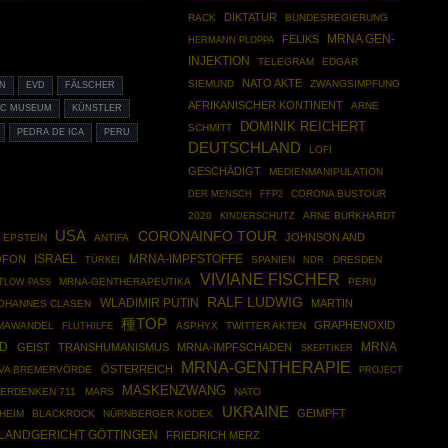
DIKTATUR
RACK
BUNDESREGIERUNG
MRNA GEN-
FELIKS
HERMANN PLOPPA
INJEKTION
TELEGRAM
EDGAR
NATO AKTE
SIEMUND
ZWANGSIMPFUNG
N
EVD
FÄLSCHER
AFRIKANISCHER KONTINENT
ARNE
FIC MUSEUM
KÜNSTLER
DOMINIK REICHERT
SCHMITT
PEDRA DE ICA
PERU
DEUTSCHLAND
LOFI
GESCHÄDIGT
MEDIENMANIPULATION
FFP2
CORONA BUSTOUR
DER MENSCH
2020
ARNE BURKHARDT
KINDERSCHUTZ
USA
CORONAINFO TOUR
JOHNSON AND
 EPSTEIN
ANTIFA
ISRAEL
MRNA-IMPFSTOFFE
OFON
TÜRKEI
SPANIEN
DRESDEN
NDR
VIVIANE FISCHER
MRNA-GENTHERAPEUTIKA
PERU
TLOW PASS
RALF LUDWIG
WLADIMIR PUTIN
MARTIN
OHANNES CLASEN
種TOP
GRAPHENOXID
MAWANDEL
ASPHYX
TWITTER AKTEN
FLUTHILFE
OD
MRNA
GEIST
TRANSHUMANISMUS
MRNA-IMPFSCHADEN
SKEPTIKER
MRNA-GENTHERAPIE
ÖSTERREICH
VA BREMERVÖRDE
PROJECT
MASKENZWANG
ERDENKEN 711
MARS
NATO
UKRAINE
GEIMPFT
HEIM
BLACKROCK
NÜRNBERGER KODEX
LANDGERICHT GÖTTINGEN
FRIEDRICH MERZ