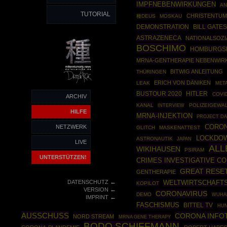
IMPFNEBENWIRKUNGEN
AN
TUTORIAL
CHRISTENTUM
種DEUS
MOSKAU
DEMONSTRATION
BILL GATE
ASTRAZENECA
NATIONALSOZI
BOSCHIMO
HOMBURGS
MRNA-GENTHERAPIE NEBENWIR
BITWIG ANLEITUNG
THÜRINGEN
ERICH VON DÄNIKEN
LEAK
META
BUSTOUR 2020
HITLER
COVI
ARCHIV
KANAL
POLIZEIGEWA
INTERVIEW
HILFE
MRNA-INJEKTION
PROJECT D
CORON
NETZWERK
GLITCH
MASKENATTEST
LOCKDO
ASTRONAUTIK
JAPAN
LIVE
ALL
WIKIHAUSEN
PSIRAM
UNTERSTÜTZEN!
CRIMES INVESTIGATIVE C
GREAT RESE
GENTHERAPIE
←
DATENSCHUTZ
WELTWIRTSCHAFT
KOPILOT
←
VERSION
CORONAVIRUS
DEMO
WUHA
←
IMPRINT
FASCHISMUS
BITTEL TV
HUN
AUSSCHUSS
CORONA INFO
NORD STREAM
MRNA GENE THERAPY
BODO SCHIFFMANN