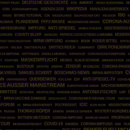
DEUTSCHE GESCHICHTE
AMBIENT
SE
THONY FAUCI
EVD
HEIKO SCHOENING
WIKIPEDIA
AGENDA 2030
ANNALENA BAERBOCK
OSM
CORONAIMPFUNG
RKI
S
BITWIG TUTORIAL
CIA
R
KREBS
NIEDERLANDE
DELPHISCHER ORT
RELIGION
CORONA-AU
PLANDEMIE
FFP2 MASKE
ALISMUS
MEDIZINISCHE MASKE
ANTI-SPIEGEL
HINTERGRUND
IMPFUNG
GEISTERERSC
JAMES O'KEEFE
COUNTY BLUFF
MODER
KUNGEN
PATRICK LOCH OTIENO LUMUMBA
GENOZID
MRNA IMPFUNG
ROGER BITTEL
B0108
POLY GRID ANLEITUNG
SCHWEIZ
EPSTEI
DIRK POHLMAN
DRITTES REICH
ITALIEN
TWITTER-FILES
COMIRNATY
BIOTA
D-19-IMPFUNG
GÖTTINGEN
ANGELA MERKEL
AHRWEILER
CORONASCHUTZIMPFUNG
A
MASKENPFLICHT
MEXIKO
KLAUS SCHWAB
LT
YOUTUBE
IMMUNSYSTEM
CA
ZENSUR
BUSTOUR
CORONA-PANDE
IM DIALOG
ARKKNIGHT
CRYPTIC
GRIPPE
C
SAMUEL ECKERT
BOSCHIMO-NEWS
A VIRUS
MRNA-IMPFSTOFF
ANTI-SPIEGEL-TV
WN
QUERDENKEN
ZDF
UKRAINEKRIEG
ICIC.LAW
COVID-
ES AUSSER MAINSTREAM
SACHSENMIKRO
EUROPÄISCHE UNION
OMMITTEE
ANTONIA FISCHER
UAP
MÜNCHEN
GEOPOLITIK
UKRAINE-KRIEG
T
MRNA VACCINE DAMAGE
CORONA INFO REVIVAL TOUR
GESCHICHTE
TWITTER
ICIC
SFORUM
POLTERGEIST
ARGENTINIE
MRNA-GENTHERAPY
2G
ELON MUSK
THOMAS RÖPER
MYSTERY KURZME
RUSSIA
DÄMON
DANIELE GANSER
N
MYTHEN METZGER
PROPAGA
CORONA-IMPFUNG
MARKUS HAINTZ
TER BIDEN
TOUR
COVID-19
KANADA
CORONA IMPFUNG
OLA
MEINUNGSFREIHEIT
DDR
REINER FUELLMIC