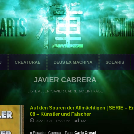
U
CREATURAE
DEUS EX MACHINA
SOLARIS
JAVIER CABRERA
LISTE ALLER "JAVIER CABRERA" EINTRÄGE
Auf den Spuren der Allmächtigen | SERIE – E
08 – Künstler und Fälscher
2022-10-24 - 17:22 Uhr
132
■ Ecuador, Cuenca – Pater
Carlo Crespi