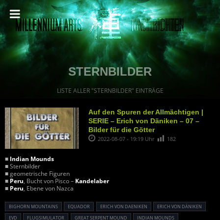
STERNBILDER
LISTE ALLER "STERNBILDER" EINTRÄGE
Auf den Spuren der Allmächtigen |
SERIE – Erich von Däniken – 07 –
Bilder für die Götter
2022-08-07 - 19:19 Uhr
182
■
Indian Mounds
■ Sternbilder
■ geometrische Figuren
■
Peru
, Bucht von Pisco –
Kandelaber
■
Peru
, Ebene von Nazca
BIGHORN MOUNTAINS
EQUADOR
ERICH VON DAENIKEN
ERICH VON DÄNIKEN
EVD
FLUGSIMULATOR
GREAT SERPENT MOUND
INDIAN MOUNDS