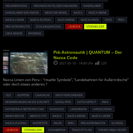
INDIANERHÜGEL
INDIANISCHE FELSZEICHNUNGEN
KANDELABER
KANDELABER DER ANDEN
MEDICINE WHEEL
NAZCA
NAZCA-EBENE
NAZCA-LINIEN
NAZCA-PLATEAU
NAZCAEBENE
NAZCALINIEN
OHIO
PERU
PRÄ-ASTRONAUTIK
SCHLANGENHÜGEL
« ZURÜCK
STERNBILDER
URSA MINOR
WYOMING
Prä-Astronautik | QUANTUM – Der
Nazca Code
2021-05-10 - 14:00 Uhr
229
Nazca Linien von Peru – “rituelle Symbole”, “Landebahnen für Außerirdische”
oder doch etwas anderes ?
1521
ÄGYPTEN
CAHUACHI
ERICH VON DÄNIKEN
ERINNERUNGEN AN DIE ZUKUNFT
GEOGLYPHE
HATSCHEPSUT
INKA
KATHEDRALE METROPOLITAN
KAUKASUS
LANDEBAHN
LANGSCHÄDEL
MARIA REICHE
MEXICO CITY
NAZCA
NAZCA-EBENE
NAZCA-LINIEN
NAZCA-PLATEAU
NOFRETETE
PALPA
PERU
PRÄ-ASTRONAUTIK
SCHÄDEL
« ZURÜCK
STERNBILDER
SÜDAMERIKA
TENOCHTITLAN
TORIBIO MEJIA XESSPE