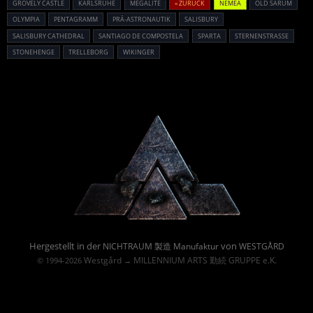
GROVELY CASTLE
KARLSRUHE
MEGALITE
« ZURÜCK
NEMEA
OLD SARUM
OLYMPIA
PENTAGRAMM
PRÄ-ASTRONAUTIK
SALISBURY
SALISBURY CATHEDRAL
SANTIAGO DE COMPOSTELA
SPARTA
STERNENSTRASSE
STONEHENGE
TRELLEBORG
WIKINGER
Powered By :
Hergestellt in der
von
NICHTRAUM 製造 Manufaktur
WESTGÅRD
Westgård
MILLENNIUM ARTS 勤続 GRUPPE e.K.
© 1994-2026
→