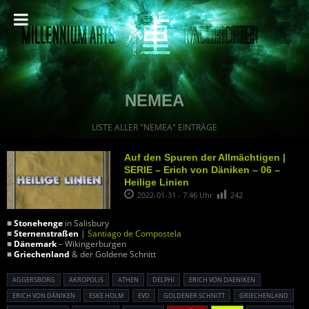
NEMEA
LISTE ALLER "NEMEA" EINTRÄGE
Auf den Spuren der Allmächtigen |
SERIE – Erich von Däniken – 06 –
Heilige Linien
2022-01-31 - 7:46 Uhr
242
■
Stonehenge
in Salisbury
■
Sternenstraßen
|
Santiago de Compostela
■
Dänemark
– Wikingerburgen
■
Griechenland
& der Goldene Schnitt
AGGERSBORG
AKROPOLIS
ATHEN
DELPHI
ERICH VON DAENIKEN
ERICH VON DÄNIKEN
ESKE HOLM
EVD
GOLDENER SCHNITT
GRIECHENLAND