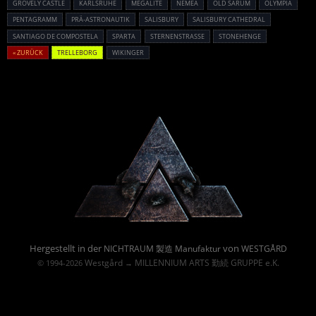
GROVELY CASTLE
KARLSRUHE
MEGALITE
NEMEA
OLD SARUM
OLYMPIA
PENTAGRAMM
PRÄ-ASTRONAUTIK
SALISBURY
SALISBURY CATHEDRAL
SANTIAGO DE COMPOSTELA
SPARTA
STERNENSTRASSE
STONEHENGE
« ZURÜCK
TRELLEBORG
WIKINGER
Powered By :
Hergestellt in der
von
NICHTRAUM 製造 Manufaktur
WESTGÅRD
Westgård
MILLENNIUM ARTS 勤続 GRUPPE e.K.
© 1994-2026
→