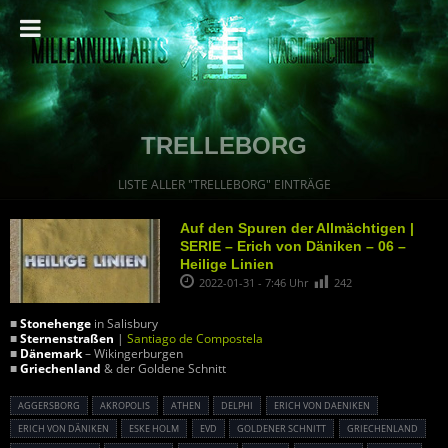
TRELLEBORG
LISTE ALLER "TRELLEBORG" EINTRÄGE
Auf den Spuren der Allmächtigen |
SERIE – Erich von Däniken – 06 –
Heilige Linien
2022-01-31 - 7:46 Uhr
242
■
Stonehenge
in Salisbury
■
Sternenstraßen
|
Santiago de Compostela
■
Dänemark
– Wikingerburgen
■
Griechenland
& der Goldene Schnitt
AGGERSBORG
AKROPOLIS
ATHEN
DELPHI
ERICH VON DAENIKEN
ERICH VON DÄNIKEN
ESKE HOLM
EVD
GOLDENER SCHNITT
GRIECHENLAND