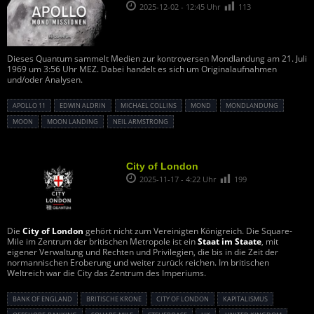
2025-12-02 - 12:45 Uhr
113
Dieses Quantum sammelt Medien zur kontroversen Mondlandung am 21. Juli
1969 um 3:56 Uhr MEZ. Dabei handelt es sich um Originalaufnahmen
und/oder Analysen.
APOLLO 11
EDWIN ALDRIN
MICHAEL COLLINS
MOND
MONDLANDUNG
MOON
MOON LANDING
NEIL ARMSTRONG
City of London
2025-11-17 - 4:22 Uhr
199
Die
City of London
gehört nicht zum Vereinigten Königreich. Die Square-
Mile im Zentrum der britischen Metropole ist ein
Staat im Staate
, mit
eigener Verwaltung und Rechten und Privilegien, die bis in die Zeit der
normannischen Eroberung und weiter zurück reichen. Im britischen
Weltreich war die City das Zentrum des Imperiums.
BANK OF ENGLAND
BRITISCHE KRONE
CITY OF LONDON
KAPITALISMUS