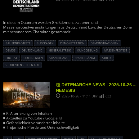
In diesem Quantum werden Großdemonstrationen und
Massenprotestveranstaltungen aus Deutschland bzw. der Deutschen Zone
mit besonderem Charakter gesammelt.
BAUERNPROTESTE
BLOCKADEN
DEMONSTRATION
DEMONSTRATIONEN
DEMOS
DEUTSCHLAND
GENERALSTREIK
KUNDGEBUNG
MASSENPROTEST
PROTEST
QUERDENKEN
SPAZIERGANG
SPAZIERGÄNGE
STREIK
STUDENTEN STEHEN AUF
種 DATENARCHE NEWS | 2025-10-26 –
NEMESIS
2025-10-26 - 11:11 Uhr
632
■ KI Alterierung von Inhalten
■ Aktuelles zu Youtube / Google KI
■ Gefährlichkeit veränderter Inhalte
■ Trojanische Pferde und Unterschwelligkeit
5G
BAN
BODY AREA NETWORK
DARPA
DIA
GESTEUERTER ZUFALL