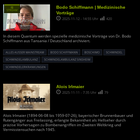
Bodo Schiffmann | Medizinische
種
STREAM
Vorträge
2025-11-12 - 14:55 Uhr
420
In diesem Quantum werden spezielle medizinische Vorträge von Dr. Bodo
Schiffmann aus Tansania / Deutschland archiviert.
ALLES AUSSER MAINSTREAM
BODO SCHIFFMANN
BOSCHIMO
SCHWINDEL
SCHWINDELAMBULANZ
SCHWINDELAMBULANZ SINSHEIM
SCHWINDELERKRANKUNGEN
Alois Irlmaier
2025-11-11 - 7:35 Uhr
79
Alois Irlmaier (1894-06-08 bis 1959-07-26), bayerischer Brunnenbauer und
Rutengänger aus Freilassing, erlangte Bekanntheit als Hellseher durch
präzise Vorhersagen zu Bombenangriffen im Zweiten Weltkrieg und
Vermisstensuchen nach 1945.