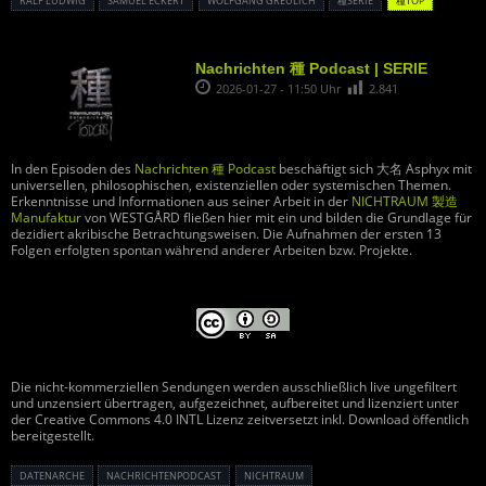
RALF LUDWIG
SAMUEL ECKERT
WOLFGANG GREULICH
種SERIE
種TOP
Nachrichten 種 Podcast | SERIE
2026-01-27 - 11:50 Uhr
2.841
In den Episoden des
Nachrichten 種 Podcast
beschäftigt sich 大名 Asphyx mit
universellen, philosophischen, existenziellen oder systemischen Themen.
Erkenntnisse und Informationen aus seiner Arbeit in der
NICHTRAUM 製造
Manufaktur
von WESTGÅRD fließen hier mit ein und bilden die Grundlage für
dezidiert akribische Betrachtungsweisen. Die Aufnahmen der ersten 13
Folgen erfolgten spontan während anderer Arbeiten bzw. Projekte.
Die nicht-kommerziellen Sendungen werden ausschließlich live ungefiltert
und unzensiert übertragen, aufgezeichnet, aufbereitet und lizenziert unter
der Creative Commons 4.0 INTL Lizenz zeitversetzt inkl. Download öffentlich
bereitgestellt.
DATENARCHE
NACHRICHTENPODCAST
NICHTRAUM