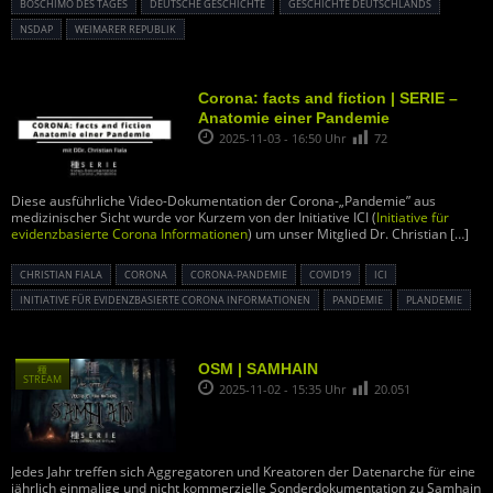
BOSCHIMO DES TAGES
DEUTSCHE GESCHICHTE
GESCHICHTE DEUTSCHLANDS
NSDAP
WEIMARER REPUBLIK
Corona: facts and fiction | SERIE –
Anatomie einer Pandemie
2025-11-03 - 16:50 Uhr
72
Diese ausführliche Video-Dokumentation der Corona-„Pandemie” aus
medizinischer Sicht wurde vor Kurzem von der Initiative ICI (
Initiative für
evidenzbasierte Corona Informationen
) um unser Mitglied Dr. Christian
[…]
CHRISTIAN FIALA
CORONA
CORONA-PANDEMIE
COVID19
ICI
INITIATIVE FÜR EVIDENZBASIERTE CORONA INFORMATIONEN
PANDEMIE
PLANDEMIE
OSM | SAMHAIN
種
STREAM
2025-11-02 - 15:35 Uhr
20.051
Jedes Jahr treffen sich Aggregatoren und Kreatoren der Datenarche für eine
jährlich einmalige und nicht kommerzielle Sonderdokumentation zu Samhain