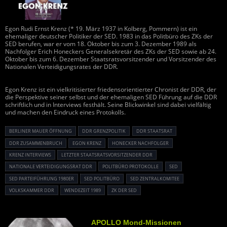
Egon Rudi Ernst Krenz (* 19. März 1937 in Kolberg, Pommern) ist ein
ehemaliger deutscher Politiker der SED. 1983 in das Politbüro des ZKs der
SED berufen, war er vom 18. Oktober bis zum 3. Dezember 1989 als
Nachfolger Erich Honeckers Generalsekretär des ZKs der SED sowie ab 24.
Oktober bis zum 6. Dezember Staatsratsvorsitzender und Vorsitzender des
Nationalen Verteidigungsrates der DDR.
Egon Krenz ist ein vielkritisierter friedensorientierter Chronist der DDR, der
die Perspektive seiner selbst und der ehemaligen SED Führung auf die DDR
schriftlich und in Interviews festhält. Seine Blickwinkel sind dabei vielfältig
und machen den Eindruck eines Protokolls.
BERLINER MAUER ÖFFNUNG
DDR GRENZPOLITIK
DDR STAATSRAT
DDR ZUSAMMENBRUCH
EGON KRENZ
HONECKER NACHFOLGER
KRENZ INTERVIEWS
LETZTER STAATSRATSVORSITZENDER DDR
NATIONALE VERTEIDIGUNGSRAT DDR
POLITBÜRO PROTOKOLLE
SED
SED PARTEIFÜHRUNG 1980ER
SED POLITBÜRO
SED ZENTRALKOMITEE
VOLKSKAMMER DDR
WENDEZEIT 1989
ZK DER SED
APOLLO Mond-Missionen