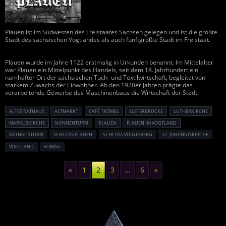
Plauen ist im Südwesten des Freistaates Sachsen gelegen und ist die größte
Stadt des sächsischen Vogtlandes als auch fünftgrößte Stadt im Freistaat.
Plauen wurde im Jahre 1122 erstmalig in Urkunden benannt. Im Mittelalter
war Plauen ein Mittelpunkt des Handels, seit dem 18. Jahrhundert ein
namhafter Ort der sächsischen Tuch- und Textilwirtschaft, begleitet von
starkem Zuwachs der Einwohner. Ab den 1920er Jahren prägte das
verarbeitende Gewerbe des Maschinenbaus die Wirtschaft der Stadt.
ALTES RATHAUS
ALTMARKT
CAFÉ TRÖMEL
ELSTERBRÜCKE
LUTHERKIRCHE
MARKUSKIRCHE
NONNENTURM
PLAUEN
PLAUEN IM VOGTLAND
RATHAUSTURM
SCHLOSS PLAUEN
SCHLOSS VOIGTSBERG
ST. JOHANNISKIRCHE
VOGTLAND
VOMAG
«
1
2
3
…
6
»