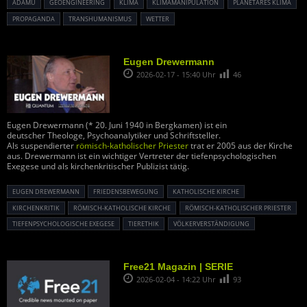
ADAMU
GEOENGINEERING
KLIMA
KLIMAMANIPULATION
PLANETARES KLIMA
PROPAGANDA
TRANSHUMANISMUS
WETTER
Eugen Drewermann
2026-02-17 - 15:40 Uhr
46
Eugen Drewermann (* 20. Juni 1940 in Bergkamen) ist ein
deutscher Theologe, Psychoanalytiker und Schriftsteller.
Als suspendierter
römisch-katholischer Priester
trat er 2005 aus der Kirche
aus. Drewermann ist ein wichtiger Vertreter der tiefenpsychologischen
Exegese und als kirchenkritischer Publizist tätig.
EUGEN DREWERMANN
FRIEDENSBEWEGUNG
KATHOLISCHE KIRCHE
KIRCHENKRITIK
RÖMISCH-KATHOLISCHE KIRCHE
RÖMISCH-KATHOLISCHER PRIESTER
TIEFENPSYCHOLOGISCHE EXEGESE
TIERETHIK
VÖLKERVERSTÄNDIGUNG
Free21 Magazin | SERIE
2026-02-04 - 14:22 Uhr
93