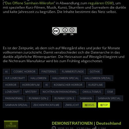
(“
Das Offene Samhain-Mikrofon
” in Abwandlung zum
regulären OSM
), um
mit speziellen Kurz-Filmen, Musik, Kunst, Skurrilem und Surrealem die dunkle
und kalte Jahreszeit zu begrüßen. Die Inhalte bestimmt das Netz selbst.
Es ist der Zeitpunkt, ab dem sich auf Westgård alles und jeder für Monate
vollkommen zurückzieht. Damit verabschiedet sich die Datenarche in das
dunkle alljährliche Winterquartier. Die Heizsaison auf Westgård beginnt und
die Nichtraum Manufaktur wird bis zum Frühling abgeschottet.
AI
COSMIC HORROR
FINSTERNIS
FLIMMERSTUNDE
GOTHIK
H.P. LOVECRAFT
HALLOWEEN
HALLOWEEN SPECIAL
HALLOWEEN SPEZIAL
HORROR
HORRORFILM
KI
KOSMISCHER HORROR
KURZFILME
LOVECRAFT
MYSTERY
NICHTRAUM PARANORMAL
OKKULTISMUS
OSM
PARANORMAL
RUNWAY GEN-2
RUNWAY GEN-3
SAMHAIN
SAMHAIN SPECIAL
SAMHAIN SPEZIAL
ZEICHENTRICKFILME
ZWIELICHT
種DEUS
種TOP
DEMONSTRATIONEN | Deutschland
種
STREAM
2025-11-01 - 12:30 Uhr
1.194