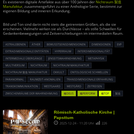
Es existieren digitale Artefakte aus über 100 Jahren der
Nichtraum 製造
Manufaktur
, zusammengeführt zu einer Anthologie-Serie, bestimmt zur
eigenen Bildung und inneren Erkundung.
Bild und Ton sind darin nicht stets die getrennten Größen, als die sie
erscheinen. Vielmehr wirken sie als Durchlässe – als stille Schwellen für
Gedankenbewegungen und Zeitverschiebungen im intermedialen Raum.
ASTRALEBENEN
ÄTHER
BEWUSSTSEINSDIMENSIONEN
DIMENSIONEN
EVP
EXTRADIMENSIONALE ENTITÄTEN
HYPERRAUM
INTERDIMENSIONALITÄT
INTERMEDIALE ÜBERGÄNGE
JENSEITSWAHRNEHMUNG
METAPHYSIK
MULTIVERSUM
NICHTRAUM
NICHTRAUM MANUFAKTUR
NICHTRAUM 製造 MANUFAKTUR
OKKULT
ONTOLOGISCHE SCHWELLEN
PARANORMAL
RAUMZEIT-ANOMALIEN
TRANSDIMENSIONALE ERFAHRUNG
TRANSKOMMUNIKATION
WESTGAARD
WESTGÅRD
ZEITREISEN
ZWISCHENRÄUME DER WAHRNEHMUNG
種DEUS
種PERFORM
種TOP
製造
Römisch-Katholische Kirche |
Papsttum
2025-12-24 - 11:20 Uhr
226