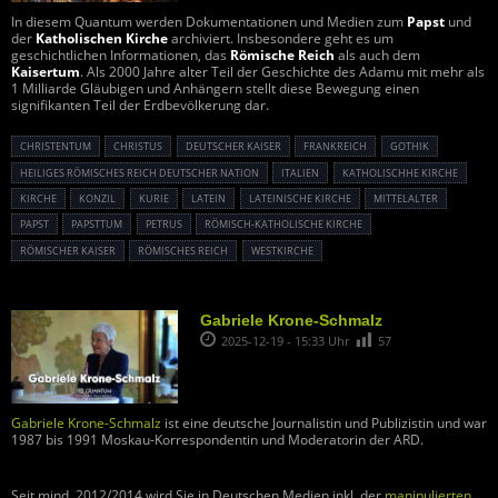
In diesem Quantum werden Dokumentationen und Medien zum
Papst
und
der
Katholischen Kirche
archiviert. Insbesondere geht es um
geschichtlichen Informationen, das
Römische Reich
als auch dem
Kaisertum
. Als 2000 Jahre alter Teil der Geschichte des Adamu mit mehr als
1 Milliarde Gläubigen und Anhängern stellt diese Bewegung einen
signifikanten Teil der Erdbevölkerung dar.
CHRISTENTUM
CHRISTUS
DEUTSCHER KAISER
FRANKREICH
GOTHIK
HEILIGES RÖMISCHES REICH DEUTSCHER NATION
ITALIEN
KATHOLISCHHE KIRCHE
KIRCHE
KONZIL
KURIE
LATEIN
LATEINISCHE KIRCHE
MITTELALTER
PAPST
PAPSTTUM
PETRUS
RÖMISCH-KATHOLISCHE KIRCHE
RÖMISCHER KAISER
RÖMISCHES REICH
WESTKIRCHE
Gabriele Krone-Schmalz
2025-12-19 - 15:33 Uhr
57
Gabriele Krone-Schmalz
ist eine deutsche Journalistin und Publizistin und war
1987 bis 1991 Moskau-Korrespondentin und Moderatorin der ARD.
Seit mind. 2012/2014 wird Sie in Deutschen Medien inkl. der
manipulierten