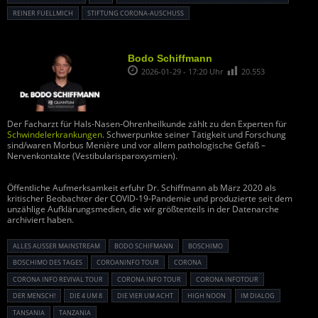
REINER FUELLMICH
STIFTUNG CORONA-AUSCHUSS
Bodo Schiffmann
2026-01-29 - 17:20 Uhr
20.553
Der Facharzt für Hals-Nasen-Ohrenheilkunde zählt zu den Experten für
Schwindelerkrankungen
. Schwerpunkte seiner Tätigkeit und Forschung
sind/waren Morbus Menière und vor allem pathologische Gefäß –
Nervenkontakte (Vestibularisparoxysmien).
Öffentliche Aufmerksamkeit erfuhr Dr. Schiffmann ab März 2020 als
kritischer Beobachter der COVID-19-Pandemie und produzierte seit dem
unzählige Aufklärungsmedien, die wir größtenteils in der Datenarche
archiviert haben.
ALLES AUSSER MAINSTREAM
BODO SCHIFMANN
BOSCHIMO
BOSCHIMO DES TAGES
COROANINFO TOUR
CORONA
CORONA INFO REVIVAL TOUR
CORONA INFO TOUR
CORONA INFOTOUR
DER MENSCH!
DIE 4 UM 8
DIE VIER UM ACHT
HIGH NOON
IM DIALOG
TANSANIA
TANZANIA