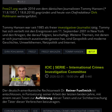
Free21.org
wurde 2014 von dem dänischen Journalisten Tommy Hansen (*
11.8.1957, † 18.8.2018) gegründet und heute von
Chefredakteur
Dirk
Pohlmann
weitergeführt.
Tommy Hansen war seit 1985 als freier
investigativer Journalist
tätig. Tommy
hat sich vertieft mit den Ereignissen am 11. September 2001 in New York
und den Kriegen, die darauf folgten, beschäftigt. Weitere Themen, mit denen
er sich journalistisch auseinandergesetzt hat, sind Geopolitik und moderne
Geschichte, Umweltthemen, Netzpolitik und Internet.
DIRK POHLMANN
FREE21
FREE21 MAGAZIN
TOMMY HANSEN
種TOP
ICIC | SERIE – International Crimes
Investigative Committee
2026-02-01 - 19:00 Uhr
9.440
Der deutsch-amerikanische Rechtsanwalt Dr.
Reiner Fuellmich
ist
entschlossen, in Fortsetzung seiner Arbeit der letzten beiden Jahre, mit
einem neuen Team zur
Aufklärung
dieser Taten und zur Sichtbarmachung
der Täter dieser Verbrechen beizutragen.
CORONA-AUSSCHUSS
ICIC
INTERNATIONAL CRIMES INVESTIGATIVE COMMITTEE