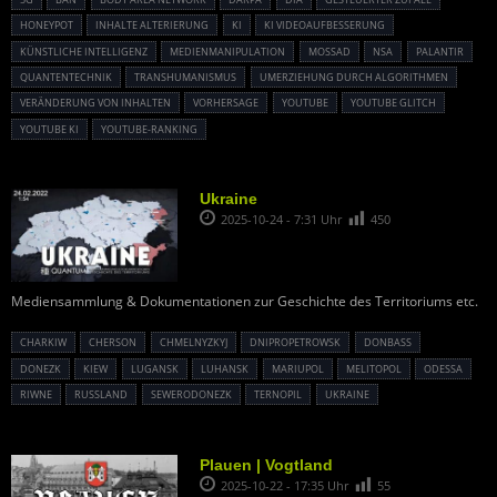
HONEYPOT
INHALTE ALTERIERUNG
KI
KI VIDEOAUFBESSERUNG
KÜNSTLICHE INTELLIGENZ
MEDIENMANIPULATION
MOSSAD
NSA
PALANTIR
QUANTENTECHNIK
TRANSHUMANISMUS
UMERZIEHUNG DURCH ALGORITHMEN
VERÄNDERUNG VON INHALTEN
VORHERSAGE
YOUTUBE
YOUTUBE GLITCH
YOUTUBE KI
YOUTUBE-RANKING
Ukraine
2025-10-24 - 7:31 Uhr
450
Mediensammlung & Dokumentationen zur Geschichte des Territoriums etc.
CHARKIW
CHERSON
CHMELNYZKYJ
DNIPROPETROWSK
DONBASS
DONEZK
KIEW
LUGANSK
LUHANSK
MARIUPOL
MELITOPOL
ODESSA
RIWNE
RUSSLAND
SEWERODONEZK
TERNOPIL
UKRAINE
Plauen | Vogtland
2025-10-22 - 17:35 Uhr
55