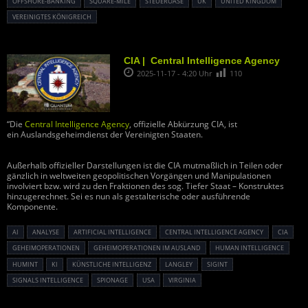
OFFSHORE-BANKING
SQUARE-MILE
STEUEROASE
UK
UNITED KINGDOM
VEREINIGTES KÖNIGREICH
CIA | Central Intelligence Agency
2025-11-17 - 4:20 Uhr
110
“Die
Central Intelligence Agency
, offizielle Abkürzung CIA, ist
ein Auslandsgeheimdienst der Vereinigten Staaten.
Außerhalb offizieller Darstellungen ist die CIA mutmaßlich in Teilen oder
gänzlich in weltweiten geopolitischen Vorgängen und Manipulationen
involviert bzw. wird zu den Fraktionen des sog. Tiefer Staat – Konstruktes
hinzugerechnet. Sei es nun als gestalterische oder ausführende
Komponente.
AI
ANALYSE
ARTIFICIAL INTELLIGENCE
CENTRAL INTELLIGENCE AGENCY
CIA
GEHEIMOPERATIONEN
GEHEIMOPERATIONEN IM AUSLAND
HUMAN INTELLIGENCE
HUMINT
KI
KÜNSTLICHE INTELLIGENZ
LANGLEY
SIGINT
SIGNALS INTELLIGENCE
SPIONAGE
USA
VIRGINIA