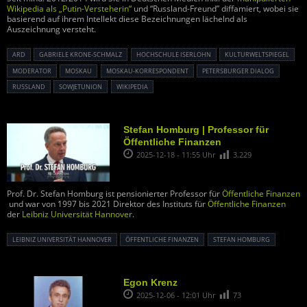
Wikipedia als „Putin-Versteherin“
und “Russland-Freund” diffamiert, wobei sie
basierend auf ihrem Intellekt diese Bezeichnungen lächelnd als
Auszeichnung versteht.
ARD
GABRIELE KRONE-SCHMALZ
HOCHSCHULE ISERLOHN
KULTURWELTSPIEGEL
MODERATOR
MOSKAU
MOSKAU-KORRESPONDENT
PETERSBURGER DIALOG
RUSSLAND
SOWJETUNION
WIKIPEDIA
Stefan Homburg | Professor für
Öffentliche Finanzen
2025-12-18 - 11:55 Uhr
3.229
Prof. Dr. Stefan Homburg ist pensionierter Professor für
Öffentliche Finanzen
und war von 1997 bis 2021 Direktor des Instituts für
Öffentliche Finanzen
der
Leibniz Universität Hannover
.
LEIBNIZ UNIVERSITÄT HANNOVER
ÖFFENTLICHE FINANZEN
STEFAN HOMBURG
Egon Krenz
2025-12-06 - 12:01 Uhr
73