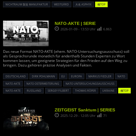
NICHTRAUM 製造 MANUFAKTUR
WESTGÅRD
大名 ASPHYX
種TOP
NATO-AKTE | SERIE
2026-01-09 - 13:53 Uhr
6.863
Das neue Format NATO-AKTE (ehem. NATO-Untersuchungsausschuss) soll
als Gesprächsrunde monatlich für anderthalb Stunden Experten zu Wort
kommen lassen, um geeignete Strategien für den Frieden auf den Weg zu
bringen. Dazu gehören präzise Analysen und Fakten.
DEUTSCHLAND
DIRK POHLMANN
EU
EUROPA
MARKUS FIEDLER
NATO
NATO AKTE
NATO OSTERWEITERUNG
NATO UNTERSUCHUNGSAUSSCHUSS
NATO-AKTE
RUSSLAND
SERGEY FILBERT
THOMAS RÖPER
UKRAINE
種TOP
ZEITGEIST Sanktum | SERIES
2025-12-29 - 12:05 Uhr
71