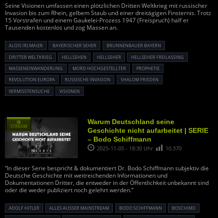
Seine Visionen umfassen einen plötzlichen Dritten Weltkrieg mit russischer
Invasion bis zum Rhein, gelbem Staub und einer dreitägigen Finsternis. Trotz
15 Vorstrafen und einem Gaukelei-Prozess 1947 (Freispruch) half er
Tausenden kostenlos und zog Massen an.
ALOIS IRLMAIER
BAYERISCHER SEHER
BRUNNENBAUER BAYERN
DRITTER WELTKRIEG
HELLSEHEN
HELLSEHER
HELLSEHER FREILASSING
MASSENEINWANDERUNG
MORD HOCHGESTELLTER
PROPHETIE
REVOLUTION EUROPA
RUSSISCHE INVASION
SHALOM FRIEDEN
VERMISSTENSUCHE
VISIONEN
Warum Deutschland seine
種
STREAM
Geschichte nicht aufarbeitet | SERIE
– Bodo Schiffmann
2025-11-05 - 18:30 Uhr
10.370
“In dieser Serie bespricht & dokumentiert Dr. Bodo Schiffmann subjektiv die
Deutsche Geschichte mit weitreichenden Informationen und
Dokumentationen Dritter, die entweder in der Öffentlichkeit unbekannt sind
oder die weder publiziert noch gelehrt werden.”
ADOLF HITLER
ALLES AUSSER MAINSTREAM
BODO SCHIFFMANN
BOSCHIMO