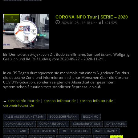
CORONA INFO Tour | SERIE – 2020
種
STREAM
2026-01-28 - 16:18 Uhr
421.525
Ein Demokratieprojekt von Dr. Bodo Schiffmann, Samuel Eckert, Wolfgang
Greulich und RA Ralf Ludwig vom 2020-09-27 – 2020-11-21.
In ca. 39 Tagen durchquerten sie mehrmals mit einem Nightliner-Tourbus
die deutsche Zone und informierten nicht nur Menschen über die Corona-
COVID19-Situation, sondern zeigten die Absurdität der gesamten
systemischen Situation trotz staatlicher Repressalien auf.
→
coronainfo-tour.de
|
corona-infotour.de
|
corona-info-tour.de
|
coronainfotour.de
ALLES AUSSER MAINSTREAM
BODO SCHIFFMANN
BOSCHIMO
CORONA INFO TOUR
CORONA INFOTOUR
CORONAINFO TOUR
DATENARCHE
DEUTSCHLAND
FREIHEITSBOTEN
FREIHEITSDRUCKER
MARKUS HAINTZ