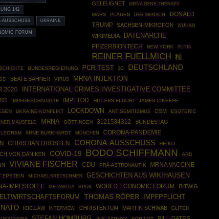
GELEUGNET
MRNA GENE THERAPY
ZUNG 142
DONALD
MARS
PLAUEN
DER MENSCH
-AUSSCHUSS
UKRAINE
TRUMP
SACHSEN-MIKROFON
WUHAN
NOMIC FORUM
DATENARCHE
WIKIMEDIA
PFIZERBIONTECH
NEW YORK
PUTIN
REINER FUELLMICH
種
DEUTSCHLAND
PCR TEST
SCHICHTE
BUNDESREGIERUNG
2G
MRNA-INJEKTION
BEATE BAHNER
SS
VIRUS
INTERNATIONAL CRIMES INVESTIGATIVE COMMITTEE
R 2020
IMPFTOD
201
IMPFGESCHÄDIGTE
HITLERS FLUCHT
JAMES O'KEEFE
LOCKDOWN
OSM
ESEN
UKRAINE-KONFLIKT
ANTISEMITISMUS
ESOTERIC
MRNA
3121534312
BUNDESTAG
INER MAUSFELD
GÖTTINGEN
CORONA-PANDEMIE
ELEGRAM
ARNE BURKHARDT
MÜNCHEN
CORONA-AUSSCHUSS
EN
CHRISTIAN DROSTEN
HEIKO
BODO SCHIFFMANN
COVID-19
ICH VON DÄNIKEN
ARD
VIVIANE FISCHER
CDU
NN
MRNA VACCINE
PRÄ-ASTRONAUTIK
GESCHICHTEN AUS WIKIHAUSEN
Y EPSTEIN
MICHAEL KRETSCHMER
NA-IMPFSTOFFE
WORLD ECONOMIC FORUM
BITWIG
SPUK
METABIOTA
THOMAS RÖPER
IMPFPFLICHT
ELTWIRTSCHAFTSFORUM
NATO
CHRISTENTUM
MARTIN SCHWAB
ICIC.LAW
GLITCH
INTERVIEW
STEFAN HOMBURG
BILL GATES
AUSSCHUSS
大名 ASPHYX
KOPILOT