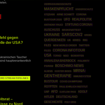
ielen.
VERFASSUNGSSCHUTZ
MASKENPFLICHT
KINDERSCHUTZ
X7Q5A96
ARNE SCHMITT
CORONA
UFO
REALPOLITIK
BUSTOUR 2020
STIFTUNG CORONA-
ANTHONY FAUCI
AUSCHUSS
MASKENATTEST
SARSCOV2
UKRAINE
KREBS
fehl gegen
QUERDENKEN
UK
KRIEG
RKI-
olle der USA?
FILES
NEW WORLD ORDER
TWITTER-
CORONA INFOTOUR
FILES
USA
TÜRKEI
NGO
BIOWAFFEN
ukrainischen Taucher
sind hauptverantwortlich
ANNALENA BAERBOCK
POLARITY
BOSCHIMO-NEWS
PSIRAM
MRNA-
ALIENS
HUNTER BIDEN
GENTHERAPIE
IMMUNSYSTEM
ORD STREAM PIPELINES
BUSTOUR
COVID-19-IMPFUNG
ÄGYPTEN
PAUL-EHRLICH INSTITUT
AFD
ADOLF
UAP
DJATLOW PASS
HITLER
DEUTSCHLAND
tsrat –
GESCHICHTE
POLY GRID
isse zu Nord