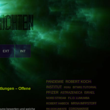
EXT
INT
PANDEMIE
ROBERT KOCH-
INSTITUT
BITWIG TUTORIAL
PERU
tlungen – Offene
PFIZER
ASTRAZENECA
ISRAEL
NORD STREAM
P.L.O. LUMUMBA
MRNA IMFPSTOFF
ROBERT HABECK
CORONAKRISE
chung bewerten und welche
RKI-DOKUMENTE