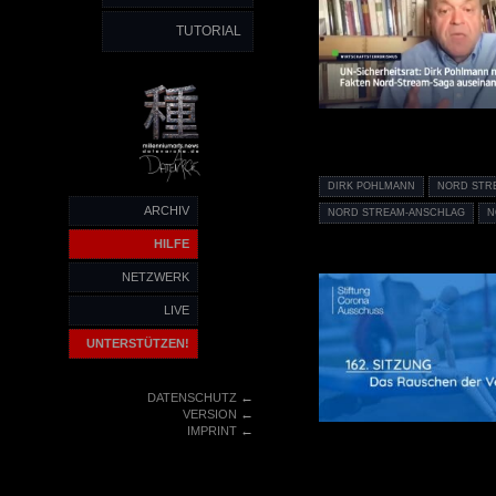
TUTORIAL
DIRK POHLMANN
NORD STR
ARCHIV
NORD STREAM-ANSCHLAG
N
HILFE
NETZWERK
LIVE
UNTERSTÜTZEN!
←
DATENSCHUTZ
←
VERSION
←
IMPRINT