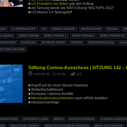
■
US-Präsident Joe Biden
gab den Auftrag
■ als Tarnung diente die NATO-Übung “BALTOPS 2022”
■ US-Marine C4 Sprengstoff
2022
C4 SPRENGSTOFF
CIA
DANIELE GANSER
DEUTSCHLAND
ERDGAS
ER
TO-ÜBUNG
NORD STREAM
NORD STREAM 1
NORD STREAM 2
NORD STREAM AG
NORWEGEN
RUSSLAND
SEYMOUR HERSH
TERROR
TERRORANSCHLAG
US-M
VICTORIA NULAND
Stiftung Corona-Ausschuss | SITZUNG 142 –
2023-02-10 - 12:18 Uhr
315
■ Angriff auf die Nord Stream-Pipelines
■ Weltwirtschaftsforum
■ Russland / Ukriane-Konflikt
■
Menstruationsbeschwerden
nach mRNA-Injektion
■ Adhäsionsanträge
ONSANTRÄGE
ADHESION CLAIMS
BERLIN
BUNDESTAGSWAHL
CORONA-AUSSCHU
WAB
MENSTRUAL CRAMPS
MENSTRUATIONSBESCHWERDEN
MRNA-GENTHERAPIE