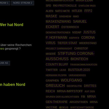
WIKIPEDIA
MEDIENMANIPULATION
REAM 1
NORD STREAM 2
SPD
RKI-PROTOKOLLE
DYATLOW PASS
HITLER
FFP2
ALIEN
NATO AKTE
MASKE
SINSHEIM
NWO
SAMUEL
MASKENZWANG
Wer hat Nord
ECKERT
ÖSTERREICH
JUSTUS
NSDAP
DEMONSTRATIONEN
P. HOFFMANN
CORONA
ASPHYX
VIRUS
TIEFER STAAT
WIDERSTAND
 über seine Recherchen
nes
gesprengt ?
CHRISTOF
PROJECT DARKKNIGHT
STIFTUNG CORONA-
MISERÉ
AUSSCHUSS
BIONTECH
EAM AG
COUNTY BLUFF
TRANSKOMMUNIKATION
BUSTOUR 2020
TWITTER
LEAK
HERMANN PLOPPA
UKRAINEKRIEG
WOLFGANG
GRAPHEN
n haben Nord
GREULICH
DRITTES
GEOPOLITIK
REICH
MRNA-IMPFSTOFF
AUF DEN
MRNA
FBI
SPUREN DER ALLMÄCHTIGEN
GEN-THERAPIE
ARGENTINIEN
MRNA
VACCINE
種DEUS
WIRTSCHAFTSKRISE