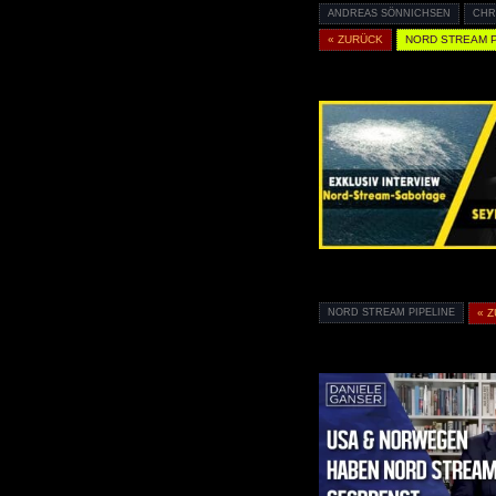
ANDREAS SÖNNICHSEN
CHR
« ZURÜCK
NORD STREAM P
NORD STREAM PIPELINE
« 