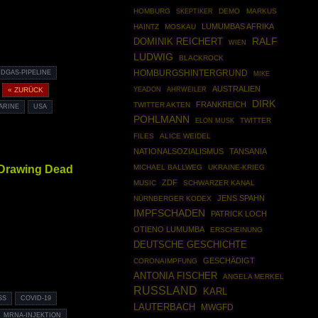
HOMBURG
SKEPTIKER
DEMO
MARKUS
LUMUMBAS AFRIKA
HAINTZ
MOSKAU
RALF
DOMINIK REICHERT
WIEN
LUDWIG
BLACKROCK
HOMBURGSHINTERGRUND
DGAS-PIPELINE
MIKE
AUSTRALIEN
AHRWEILER
« ZURÜCK
YEADON
DIRK
FRANKREICH
TWITTER AKTEN
ARINE
USA
POHLMANN
TWITTER
ELON MUSK
FILES
ALICE WEIDEL
NATIONALSOZIALISMUS
TANSANIA
 Drawing Dead
MICHAEL BALLWEG
UKRAINE-KRIEG
ZDF
MUSIC
SCHWARZER KANAL
JENS SPAHN
NÜRNBERGER KODEX
IMPFSCHADEN
PATRICK LOCH
OTIENO LUMUMBA
ERSCHEINUNG
DEUTSCHE GESCHICHTE
GESCHÄDIGT
CORONAIMPFUNG
ANTONIA FISCHER
ANGELA MERKEL
RUSSLAND
KARL
SS
COVID-19
LAUTERBACH
MWGFD
MRNA-INJEKTION