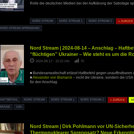
Rolle die deutschen Medien bei der Aufklärung der Sabotage sp
NORD STREAM
NORD STREAM 1
NORD STREAM 2
« ZURÜCK
NORD-STREAM-SPRENGUNG
Nord Stream | 2024-08-14 – Anschlag – Haftbe
“flüchtigen” Ukrainer – Wie steht es um die R
2024-08-17 - 15:22 Uhr
70
■ Bundesanwaltschaft erlässt Haftbefehl gegen unauffindbaren 
■
Alexander von Bismarck
– nicht die Ukraine, sondern die USA 
für den Anschlag
HAFTBEFEHL
NORD STREAM
NORD STREAM 1
NORD STREAM 2
« ZURÜCK
N
KRAINE
USA
Nord Stream | Dirk Pohlmann vor UN-Sicherhei
Thermonuklearer Sprengsatz? Neue Erkenntn