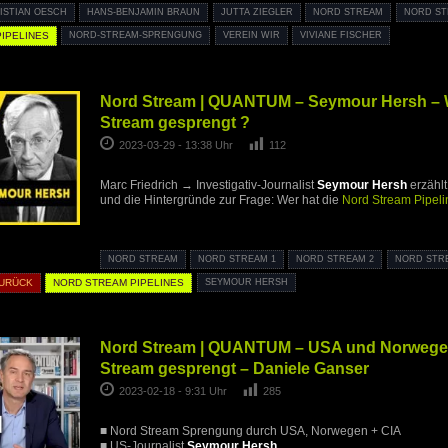
ISTIAN OESCH
HANS-BENJAMIN BRAUN
JUTTA ZIEGLER
NORD STREAM
NORD ST
IPELINES
NORD-STREAM-SPRENGUNG
VEREIN WIR
VIVIANE FISCHER
Nord Stream | QUANTUM – Seymour Hersh – 
Stream gesprengt ?
2023-03-29 - 13:38 Uhr
112
Marc Friedrich → Investigativ-Journalist
Seymour Hersh
erzählt
und die Hintergründe zur Frage: Wer hat die
Nord Stream Pipeli
NORD STREAM
NORD STREAM 1
NORD STREAM 2
NORD STR
ZURÜCK
NORD STREAM PIPELINES
SEYMOUR HERSH
Nord Stream | QUANTUM – USA und Norwege
Stream gesprengt – Daniele Ganser
2023-02-18 - 9:31 Uhr
285
■ Nord Stream Sprengung durch USA, Norwegen + CIA
■ US-Journalist
Seymour Hersh