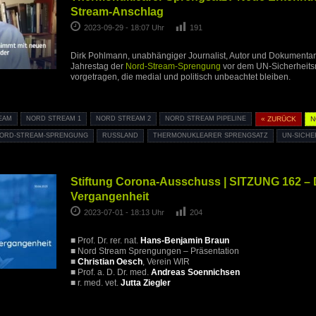
Stream-Anschlag
2023-09-29 - 18:07 Uhr
191
Dirk Pohlmann, unabhängiger Journalist, Autor und Dokumentarf
Jahrestag der
Nord-Stream-Sprengung
vor dem UN-Sicherheitsr
vorgetragen, die medial und politisch unbeachtet bleiben.
EAM
NORD STREAM 1
NORD STREAM 2
NORD STREAM PIPELINE
« ZURÜCK
N
ORD-STREAM-SPRENGUNG
RUSSLAND
THERMONUKLEARER SPRENGSATZ
UN-SICHE
Stiftung Corona-Ausschuss | SITZUNG 162 –
Vergangenheit
2023-07-01 - 18:13 Uhr
204
■ Prof. Dr. rer. nat.
Hans-Benjamin Braun
■ Nord Stream Sprengungen – Präsentation
■
Christian Oesch
, Verein WIR
■ Prof. a. D. Dr. med.
Andreas Soennichsen
■ r. med. vet.
Jutta Ziegler