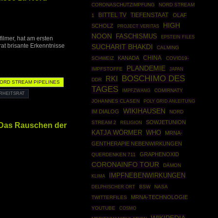
CORONASCHUTZIMPFUNG
NORD STREAM
BITTEL TV
TIEFENSTAAT
OLAF
1
HIGH
SCHOLZ
PROJECT VERITAS
NOON
FASCHISMUS
EPSTEIN FILES
ilmer, hat am ersten
at brisante Erkenntnisse
SUCHARIT BHAKDI
CALMING
CHINA
KANADA
SCHWEIZ
COVID19-
PLANDEMIE
IMPFSTOFFE
JAPAN
BOSCHIMO DES
RKI
DDR
ORD STREAM PIPELINES
TAGES
IMPFZWANG
COMIRNATY
RHEITSRAT
JOHANNES CLASEN
POLY GRID ANLEITUNG
WIKIHAUSEN
IM DIALOG
NORD
SOWJETUNION
STREAM 2
RELIGION
 Das Rauschen der
WHO
KATJA WÖRMER
MRNA-
GENTHERAPIE NEBENWIRKUNGEN
GRAPHENOXID
QUERDENKEN 711
CORONAINFO TOUR
DÄMON
IMPFNEBENWIRKUNGEN
KLIMA
BSW
NASA
DELPHISCHER ORT
MRNA-TECHNOLOGIE
TWITTERFILES
YOUTUBE
COSMO