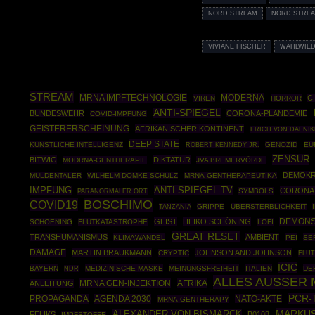
NORD STREAM
NORD STREA
VIVIANE FISCHER
WAHLWIE
STREAM
MRNA IMPFTECHNOLOGIE
MODERNA
C
VIREN
HORROR
ANTI-SPIEGEL
BUNDESWEHR
CORONA-PLANDEMIE
COVID-IMPFUNG
GEISTERERSCHEINUNG
AFRIKANISCHER KONTINENT
ERICH VON DAENI
DEEP STATE
KÜNSTLICHE INTELLIGENZ
ROBERT KENNEDY JR.
GENOZID
EU
ZENSUR
BITWIG
DIKTATUR
MODRNA-GENTHERAPIE
JVA BREMERVÖRDE
DEMOKR
MULDENTALER
WILHELM DOMKE-SCHULZ
MRNA-GENTHERAPEUTIKA
ANTI-SPIEGEL-TV
IMPFUNG
CORONA
SYMBOLS
PARANORMALER ORT
BOSCHIMO
COVID19
GRIPPE
ÜBERSTERBLICHKEIT
TANZANIA
DEMONS
GEIST
HEIKO SCHÖNING
SCHOENING
FLUTKATASTROPHE
LOFI
GREAT RESET
TRANSHUMANISMUS
AMBIENT
KLIMAWANDEL
PEI
SE
DAMAGE
MARTIN BRAUKMANN
JOHNSON AND JOHNSON
CRYPTIC
FLUT
ICIC
BAYERN
MEDIZINISCHE MASKE
MEINUNGSFREIHEIT
ITALIEN
DE
NDR
ALLES AUSSER
MRNA GEN-INJEKTION
AFRIKA
ANLEITUNG
PCR-
PROPAGANDA
AGENDA 2030
NATO-AKTE
MRNA-GENTHERAPY
MARKUS
ALEXANDER VON BISMARCK
FELIKS
B0108
IMPFSTOFFE