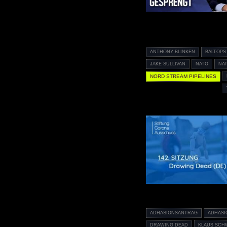
ANTHONY BLINKEN
BALTOPS 
JAKE SULLIVAN
NATO
NA
NORD STREAM PIPELINES
ADHÄSIONSANTRAG
ADHÄSI
DRAWING DEAD
KLAUS SCH