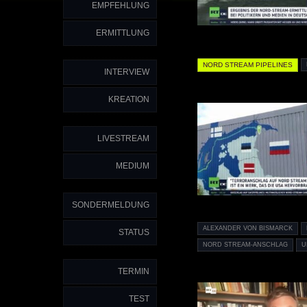
EMPFEHLUNG
ERMITTLUNG
NORD STREAM PIPELINES
INTERVIEW
KREATION
LIVESTREAM
MEDIUM
SONDERMELDUNG
ALEXANDER VON BISMARCK
STATUS
NORD STREAM-ANSCHLAG
U
TERMIN
TEST