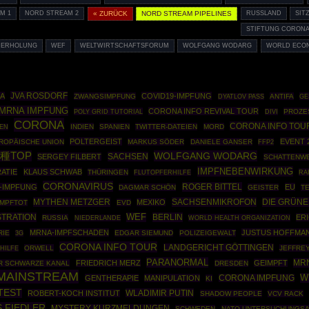
M 1
NORD STREAM 2
« ZURÜCK
NORD STREAM PIPELINES
RUSSLAND
SIT
STIFTUNG CORONA
DERHOLUNG
WEF
WELTWIRTSCHAFTSFORUM
WOLFGANG WODARG
WORLD ECO
JVA ROSDORF
IA
COVID19-IMPFUNG
ZWANGSIMPFUNG
ANTIFA
GE
DYATLOV PASS
MRNA IMPFUNG
CORONA INFO REVIVAL TOUR
POLY GRID TUTORIAL
PROZE
DIVI
CORONA
CORONA INFO TOU
INDIEN
SPANIEN
TWITTER-DATEIEN
MORD
KEN
POLTERGEIST
EVENT 
ROPÄISCHE UNION
MARKUS SÖDER
DANIELE GANSER
FFP2
種TOP
WOLFGANG WODARG
SACHSEN
SERGEY FILBERT
SCHATTENW
IMPFNEBENWIRKUNG
ATIE
KLAUS SCHWAB
THÜRINGEN
RA
FLUTOPFERHILFE
CORONAVIRUS
ROGER BITTEL
-IMPFUNG
EU
DAGMAR SCHÖN
GEISTER
T
MYTHEN METZGER
SACHSENMIKROFON
DIE GRÜN
MEXIKO
IMPFTOT
EVD
TRATION
WEF
BERLIN
ER
RUSSIA
WORLD HEALTH ORGANIZATION
NIEDERLANDE
MRNA-IMPFSCHADEN
JUSTUS HOFFMA
RIE
EDGAR SIEMUND
POLIZEIGEWALT
3G
CORONA INFO TOUR
LANDGERICHT GÖTTINGEN
ORWELL
JEFFRE
HILFE
PARANORMAL
MR
FRIEDRICH MERZ
GEIMPFT
R SCHWARZE KANAL
DRESDEN
 MAINSTREAM
W
GENTHERAPIE
MANIPULATION
CORONA IMPFUNG
KI
TEST
WLADIMIR PUTIN
ROBERT-KOCH INSTITUT
SHADOW PEOPLE
VCV RACK
 FIEDLER
MYSTERY KURZMELDUNGEN
SCHWEDEN
NATO UNTERSUCHUNGS