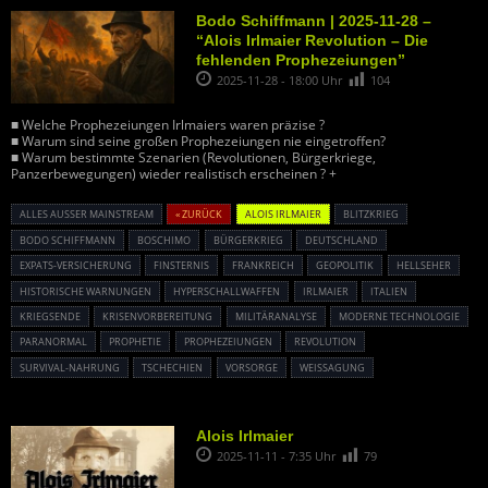
Bodo Schiffmann | 2025-11-28 –
“Alois Irlmaier Revolution – Die
fehlenden Prophezeiungen”
2025-11-28 - 18:00 Uhr
104
■ Welche Prophezeiungen Irlmaiers waren präzise ?
■ Warum sind seine großen Prophezeiungen nie eingetroffen?
■ Warum bestimmte Szenarien (Revolutionen, Bürgerkriege,
Panzerbewegungen) wieder realistisch erscheinen ? +
ALLES AUSSER MAINSTREAM
« ZURÜCK
ALOIS IRLMAIER
BLITZKRIEG
BODO SCHIFFMANN
BOSCHIMO
BÜRGERKRIEG
DEUTSCHLAND
EXPATS-VERSICHERUNG
FINSTERNIS
FRANKREICH
GEOPOLITIK
HELLSEHER
HISTORISCHE WARNUNGEN
HYPERSCHALLWAFFEN
IRLMAIER
ITALIEN
KRIEGSENDE
KRISENVORBEREITUNG
MILITÄRANALYSE
MODERNE TECHNOLOGIE
PARANORMAL
PROPHETIE
PROPHEZEIUNGEN
REVOLUTION
SURVIVAL-NAHRUNG
TSCHECHIEN
VORSORGE
WEISSAGUNG
Alois Irlmaier
2025-11-11 - 7:35 Uhr
79