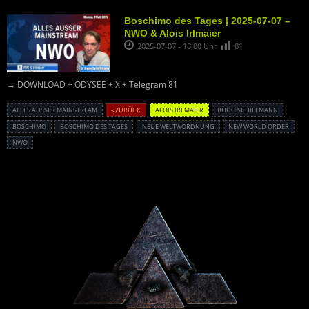
Boschimo des Tages | 2025-07-07 –
NWO & Alois Irlmaier
2025-07-07 - 18:00 Uhr
81
→ DOWNLOAD + ODYSEE + X + Telegram 81
ALLES AUSSER MAINSTREAM
« ZURÜCK
ALOIS IRLMAIER
BODO SCHIFFMANN
BOSCHIMO
BOSCHIMO DES TAGES
NEUE WELTWORDNUNG
NEW WORLD ORDER
NWO
Powered By :