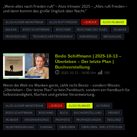
„Wenn alles nach Frieden ruft“ – Alois Irlmaier 2025 – „Alles ruft Frieden –
und dann kommt das große Unglück über Nacht.“
ALLES AUSSER MAINSTREAM
ALLES RUFT FRIEDEN
« ZURÜCK
ALOIS IRLMAIER
BALKAN
BODO SCHIFFMANN
BOSCHIMO
BOSCHIMO DES TAGES
IRLMAIER
PROPHEZEIUNG
TRÜGERISCHER FRIEDENSRUF
VORHERSAGE
WEISSAGUNG
Bodo Schiffmann | 2025-10-13 –
Überleben – Der letzte Plan |
Buchvorstellung
2025-10-13 - 18:00 Uhr
193
Wenn die Welt ins Wanken gerät, zählt nicht Besitz – sondern Wissen.
„Überleben – Der letzte Plan“ ist kein Panikbuch, sondern ein Handbuch für
Selbstständigkeit, Klarheit und gelebte Verantwortung.
ALLES AUSSER MAINSTREAM
« ZURÜCK
ALOIS IRLMAIER
AUTARKIE
BODO SCHIFFMANN
BOSCHIMO
BUCH
BUCHVORSTELLUNG
FREIHEIT
IRLMAIER
KRISENVORSORGE
PROPHETIE
PROPHEZEIUNGEN
RESILIENZ
SELBSTVERSORGUNG
SURVIVAL
ÜBERLEBEN
ÜBERLEBEN - DER LETZTE PLAN