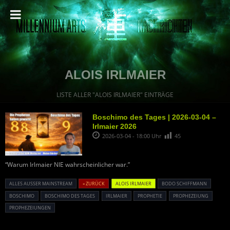
ALOIS IRLMAIER
LISTE ALLER "ALOIS IRLMAIER" EINTRÄGE
Boschimo des Tages | 2026-03-04 –
Irlmaier 2026
2026-03-04 - 18:00 Uhr
45
“Warum Irlmaier NIE wahrscheinlicher war.”
ALLES AUSSER MAINSTREAM
« ZURÜCK
ALOIS IRLMAIER
BODO SCHIFFMANN
BOSCHIMO
BOSCHIMO DES TAGES
IRLMAIER
PROPHETIE
PROPHEZEIUNG
PROPHEZEIUNGEN