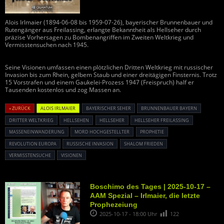
Alois Irlmaier (1894-06-08 bis 1959-07-26), bayerischer Brunnenbauer und
Rutengänger aus Freilassing, erlangte Bekanntheit als Hellseher durch
präzise Vorhersagen zu Bombenangriffen im Zweiten Weltkrieg und
Vermisstensuchen nach 1945.
Seine Visionen umfassen einen plötzlichen Dritten Weltkrieg mit russischer
Invasion bis zum Rhein, gelbem Staub und einer dreitägigen Finsternis. Trotz
15 Vorstrafen und einem Gaukelei-Prozess 1947 (Freispruch) half er
Tausenden kostenlos und zog Massen an.
« ZURÜCK
ALOIS IRLMAIER
BAYERISCHER SEHER
BRUNNENBAUER BAYERN
DRITTER WELTKRIEG
HELLSEHEN
HELLSEHER
HELLSEHER FREILASSING
MASSENEINWANDERUNG
MORD HOCHGESTELLTER
PROPHETIE
REVOLUTION EUROPA
RUSSISCHE INVASION
SHALOM FRIEDEN
VERMISSTENSUCHE
VISIONEN
Boschimo des Tages | 2025-10-17 –
AAM Spezial – Irlmaier, die letzte
Prophezeiung
2025-10-17 - 18:00 Uhr
122