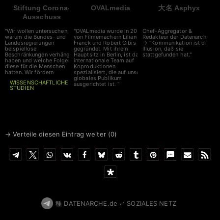
Stiftung Corona-
OVALmedia
大名 Asphyx
Ausschuss
"Wir wollen untersuchen,
"OVALmedia wurde in 2002
Chef-Aggregator &
warum die Bundes- und
von Filmemachern Lilian
Redakteur der Datenarche
Landesregierungen
Franck und Robert Cibis
→ "Kommunikation ist die
beispiellose
gegründet. Mit ihrem
Illusion, daß sie
Beschränkungen verhängt
Hauptsitz in Berlin, ist das
stattgefunden hat."
haben und welche Folgen
internationale Team auf
diese für die Menschen
Koproduktionen
hatten. Wir fördern
spezialisiert, die auf unser
globales Publikum
WISSENSCHAFTLICHE
ausgerichtet ist. "
STUDIEN
auf diesem Gebiet. Unser
Spenden bitte an
Corona-Ausschuss nimmt
zeitnah seine Arbeit auf, die
IBAN
DE6641660124001717
Sitzungen werden live
0700
gestreamt."
BIC
GENODEM1LPS
→ Verteile diesen Eintrag weiter (
0
)
種 DATENARCHE.de ⇌ SOZIALES NETZ