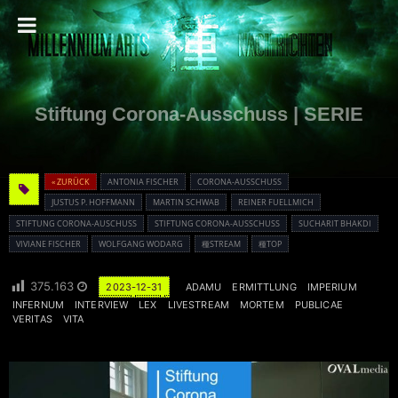
Stiftung Corona-Ausschuss | SERIE
« ZURÜCK
ANTONIA FISCHER
CORONA-AUSSCHUSS
JUSTUS P. HOFFMANN
MARTIN SCHWAB
REINER FUELLMICH
STIFTUNG CORONA-AUSCHUSS
STIFTUNG CORONA-AUSSCHUSS
SUCHARIT BHAKDI
VIVIANE FISCHER
WOLFGANG WODARG
種STREAM
種TOP
375.163
2023-12-31
ADAMU
ERMITTLUNG
IMPERIUM
INFERNUM
INTERVIEW
LEX
LIVESTREAM
MORTEM
PUBLICAE
VERITAS
VITA