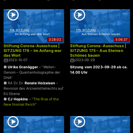
Viviane Fischer, Dr. Wolfgang
Wodarg
■ Stellungnahme zu aktuellen
Vorgängen / RA Reiner Fuellmich
3:28:02
5:06:37
Stiftung Corona-Ausschuss |
Stiftung Corona-Ausschuss |
SITZUNG 176 – Im Anfang war
SITZUNG 175 – Aus Steinen
das Wort
Schönes bauen
2023-10-07
2023-09-29
■
Ulrike Granögger
– “Wellen-
Sitzung vom 2023-09-29 ab ca.
Genom – Quantenholographie der
14.00 Uhr
DNA”
■ RA Dr. Dr.
Renate Holzeisen
–
Revision des Arzneimittelrechts auf
EU Ebene
■
CJ Hopkins
– “
The Rise of the
New Normal Reich
”