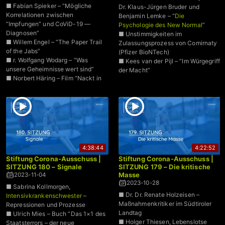
■ Fabian Spieker – “Mögliche
Dr. Klaus-Jürgen Bruder und
Korrelationen zwischen
Benjamin Lemke – “
Die
“Impfungen” und CoViD-19 —
Psychologie des New Normal
”
Diagnosen”
■ Unstimmigkeiten im
■ Willem Engel – “The Paper Trail
Zulassungsprozess von Comirnaty
of the Jabs”
(Pfizer BioNTech)
■ r. Wolfgang Wodarg – “Was
■ Kees van der Pijl – “Im Würgegriff
unsere Geheimnisse wert sind”
der Macht”
■ Norbert Häring – Film “Nackt in
der Gesundheits-Cloud”
4:38:44
4:22:52
Stiftung Corona-Ausschuss |
Stiftung Corona-Ausschuss |
SITZUNG 180 – Signale
SITZUNG 179 – Die kritische
Masse
2023-11-04
2023-10-28
■ Sabrina Kollmorgen,
■ Dr. Dr. Renate Holzeisen –
Intensivkrankenschwester
–
Maßnahmenkritiker im Südtiroler
Repressionen und Prozesse
Landtag
■ Ulrich Mies – Buch “Das 1×1 des
■ Holger Thiesen, Lebenslotse
Staatsterrors – der neue