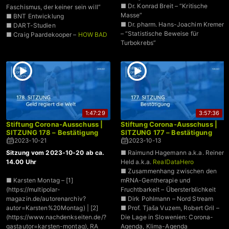
■ Dr. Konrad Breit – “Kritische
Faschismus, der keiner sein will”
Masse”
■ BNT Entwicklung
■ Dr. pharm. Hans-Joachim Kremer
■ DART-Studien
– “Statistische Beweise für
■ Craig Paardekooper –
HOW BAD
Turbokrebs”
IS MY BATCH
■ VAIDS
1:47:29
3:57:36
Stiftung Corona-Ausschuss |
Stiftung Corona-Ausschuss |
SITZUNG 178 – Bestätigung
SITZUNG 177 – Bestätigung
2023-10-21
2023-10-13
Sitzung vom 2023-10-20 ab ca.
■ Raimund Hagemann a.k.a. Reiner
14.00 Uhr
Held a.k.a.
RealDataHero
■ Zusammenhang zwischen den
■ Karsten Montag – [1]
mRNA-Gentherapie und
(https://multipolar-
Fruchtbarkeit – Übersterblichkeit
magazin.de/autorenarchiv?
■ Dirk Pohlmann – Nord Stream
autor=Karsten%20Montag) | [2]
■ Prof. Tjaša Vuzem, Robert Gril –
(https://www.nachdenkseiten.de/?
Die Lage in Slowenien: Corona-
gastautor=karsten-montag), RA
Agenda, Klima-Agenda