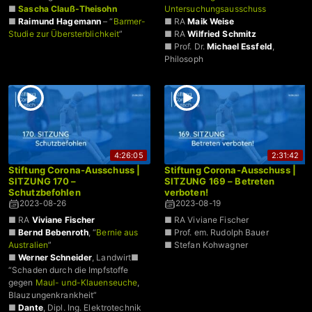
■
Sascha Clauß-Theisohn
Untersuchungsausschuss
■
Raimund Hagemann
– “
Barmer-
■ RA
Maik Weise
Studie zur Übersterblichkeit
”
■ RA
Wilfried Schmitz
■ Prof. Dr.
Michael Essfeld
,
Philosoph
4:26:05
2:31:42
Stiftung Corona-Ausschuss |
Stiftung Corona-Ausschuss |
SITZUNG 170 –
SITZUNG 169 – Betreten
Schutzbefohlen
verboten!
2023-08-26
2023-08-19
■ RA
Viviane Fischer
■ RA Viviane Fischer
■
Bernd Bebenroth
, “
Bernie aus
■ Prof. em. Rudolph Bauer
Australien
”
■ Stefan Kohwagner
■
Werner Schneider
, Landwirt■
“Schaden durch die Impfstoffe
gegen
Maul- und-Klauenseuche
,
Blauzungenkrankheit”
■
Dante
, Dipl. Ing. Elektrotechnik