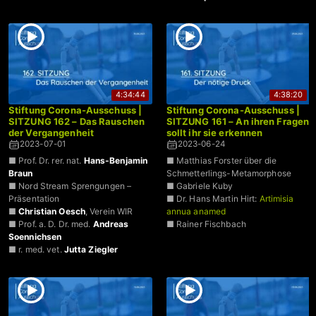
4:34:44
4:38:20
Stiftung Corona-Ausschuss |
Stiftung Corona-Ausschuss |
SITZUNG 162 – Das Rauschen
SITZUNG 161 – An ihren Fragen
der Vergangenheit
sollt ihr sie erkennen
2023-07-01
2023-06-24
■ Prof. Dr. rer. nat.
Hans-Benjamin
■ Matthias Forster über die
Braun
Schmetterlings-Metamorphose
■ Nord Stream Sprengungen –
■ Gabriele Kuby
Präsentation
■ Dr. Hans Martin Hirt:
Artimisia
■
Christian Oesch
, Verein WIR
annua anamed
■ Prof. a. D. Dr. med.
Andreas
■ Rainer Fischbach
Soennichsen
■ r. med. vet.
Jutta Ziegler