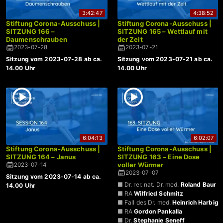
3:42:47
4:38:52
Stiftung Corona-Ausschuss |
Stiftung Corona-Ausschuss |
SITZUNG 166 –
SITZUNG 165 – Wettlauf mit
Daumenschrauben
der Zeit
2023-07-28
2023-07-21
Sitzung vom 2023-07-28 ab ca.
Sitzung vom 2023-07-21 ab ca.
14.00 Uhr
14.00 Uhr
6:04:13
6:02:07
Stiftung Corona-Ausschuss |
Stiftung Corona-Ausschuss |
SITZUNG 164 – Janus
SITZUNG 163 – Eine Dose
voller Würmer
2023-07-14
2023-07-07
Sitzung vom 2023-07-14 ab ca.
■ Dr. rer. nat. Dr. med.
Roland Baur
14.00 Uhr
■ RA
Wilfried Schmitz
■ Fall des Dr. med.
Heinrich Harbig
■ RA
Gordon Pankalla
■ Dr.
Stephanie Seneff