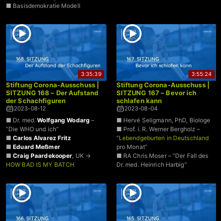
■ Basisdemokratie Modell
3:35:39
3:55:24
Stiftung Corona-Ausschuss |
Stiftung Corona-Ausschuss |
SITZUNG 168 – Der Aufstand
SITZUNG 167 – Bevor ich
der Schachfiguren
schlafen kann
2023-08-12
2023-08-04
■ Dr. med.
Wolfgang Wodarg
–
■ Hervé Seligmann, PhD, Biologe
“Die WHO und ich”
■ Prof. i. R. Werner Bergholz –
■
Carlos Alvarez Fritz
“
Lebendgeburten in Deutschland
■
Eduard Meßmer
pro Monat”
■
Craig Paardekooper
, UK →
■ RA Chris Moser – “Der Fall des
HOW BAD IS MY BATCH
Dr. med. Heinrich Harbig”