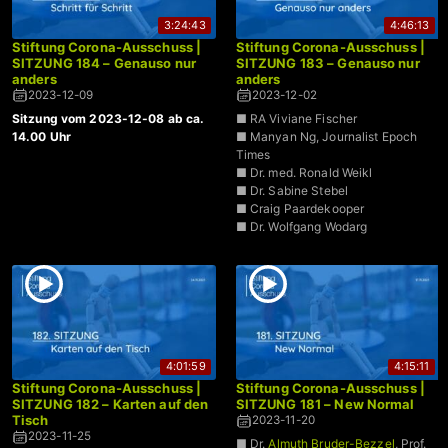
3:24:43
4:46:13
Stiftung Corona-Ausschuss |
Stiftung Corona-Ausschuss |
SITZUNG 184 – Genauso nur
SITZUNG 183 – Genauso nur
anders
anders
2023-12-09
2023-12-02
Sitzung vom 2023-12-08 ab ca.
■ RA Viviane Fischer
14.00 Uhr
■ Manyan Ng, Journalist Epoch
Times
■ Dr. med. Ronald Weikl
■ Dr. Sabine Stebel
■ Craig Paardekooper
■ Dr. Wolfgang Wodarg
4:01:59
4:15:11
Stiftung Corona-Ausschuss |
Stiftung Corona-Ausschuss |
SITZUNG 182 – Karten auf den
SITZUNG 181 – New Normal
Tisch
2023-11-20
2023-11-25
■ Dr.
Almuth Bruder-Bezzel
, Prof.