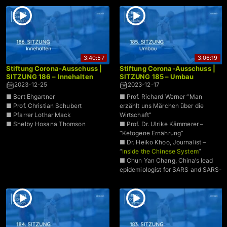
einschätzen konnten
3:40:57
3:06:19
Stiftung Corona-Ausschuss |
Stiftung Corona-Ausschuss |
SITZUNG 186 – Innehalten
SITZUNG 185 – Umbau
2023-12-25
2023-12-17
■ Bert Ehgartner
■ Prof. Richard Werner “Man
■ Prof. Christian Schubert
erzählt uns Märchen über die
■ Pfarrer Lothar Mack
Wirtschaft”
■ Shelby Hosana Thomson
■ Prof. Dr. Ulrike Kämmerer –
“Ketogene Ernährung”
■ Dr. Heiko Khoo, Journalist –
“
Inside the Chinese System
”
■ Chun Yan Chang, China’s lead
epidemiologist for SARS and SARS-
CoV-2