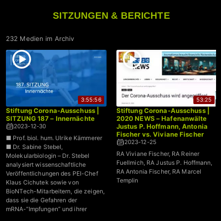
SITZUNGEN & BERICHTE
232 Medien im Archiv
3:55:56
53:25
Stiftung Corona-Ausschuss |
Stiftung Corona-Ausschuss |
SITZUNG 187 – Innernächte
2020 NEWS – Hafenanwälte
Justus P. Hoffmann, Antonia
2023-12-30
Fischer vs. Viviane Fischer
■ Prof. biol. hum. Ulrike Kämmerer
2023-12-25
■ Dr. Sabine Stebel,
RA Viviane Fischer, RA Reiner
Molekularbiologin – Dr. Stebel
Fuellmich, RA Justus P. Hoffmann,
analysiert wissenschaftliche
RA Antonia Fischer, RA Marcel
Veröffentlichungen des PEI-Chef
Templin
Klaus Cichutek sowie von
BioNTech-Mitarbeitern, die zeigen,
dass sie die Gefahren der
mRNA-“Impfungen” und ihrer
Bestandteile ganz genau