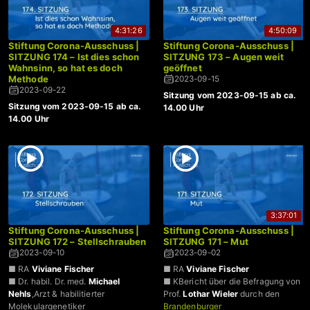
4:31:26
4:50:09
Stiftung Corona-Ausschuss |
Stiftung Corona-Ausschuss |
SITZUNG 174 – Ist dies schon
SITZUNG 173 – Augen weit
Wahnsinn, so hat es doch
geöffnet
Methode
2023-09-15
2023-09-22
Sitzung vom 2023-09-15 ab ca.
Sitzung vom 2023-09-15 ab ca.
14.00 Uhr
14.00 Uhr
3:37:01
Stiftung Corona-Ausschuss |
Stiftung Corona-Ausschuss |
SITZUNG 172 – Stellschrauben
SITZUNG 171 – Mut
2023-09-10
2023-09-02
■ RA
Viviane Fischer
■ RA
Viviane Fischer
■ Dr. habil. Dr. med.
Michael
■ KBericht über die Befragung von
Nehls
,Arzt & habilitierter
Prof.
Lothar Wieler
durch den
Molekulargenetiker
Brandenburger