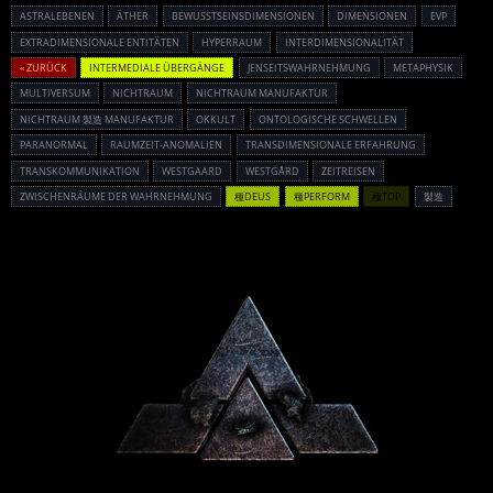
ASTRALEBENEN
ÄTHER
BEWUSSTSEINSDIMENSIONEN
DIMENSIONEN
EVP
EXTRADIMENSIONALE ENTITÄTEN
HYPERRAUM
INTERDIMENSIONALITÄT
« ZURÜCK
INTERMEDIALE ÜBERGÄNGE
JENSEITSWAHRNEHMUNG
METAPHYSIK
MULTIVERSUM
NICHTRAUM
NICHTRAUM MANUFAKTUR
NICHTRAUM 製造 MANUFAKTUR
OKKULT
ONTOLOGISCHE SCHWELLEN
PARANORMAL
RAUMZEIT-ANOMALIEN
TRANSDIMENSIONALE ERFAHRUNG
TRANSKOMMUNIKATION
WESTGAARD
WESTGÅRD
ZEITREISEN
ZWISCHENRÄUME DER WAHRNEHMUNG
種DEUS
種PERFORM
種TOP
製造
Powered By :