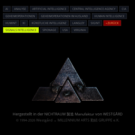
AI
ANALYSE
ARTIFICIAL INTELLIGENCE
CENTRAL INTELLIGENCE AGENCY
CIA
GEHEIMOPERATIONEN
GEHEIMOPERATIONEN IM AUSLAND
HUMAN INTELLIGENCE
HUMINT
KI
KÜNSTLICHE INTELLIGENZ
LANGLEY
SIGINT
« ZURÜCK
SIGNALS INTELLIGENCE
SPIONAGE
USA
VIRGINIA
Powered By :
Hergestellt in der
von
NICHTRAUM 製造 Manufaktur
WESTGÅRD
Westgård
MILLENNIUM ARTS 勤続 GRUPPE e.K.
© 1994-2026
→