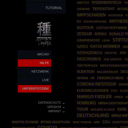
PFIZERBIONTECH
IMPFTOT
TH
TUTORIAL
TIEFENSTAAT
IM DIA
SIEMUND
IMPFSCHADEN
K
INTERVIEW
IMPFNEB
EU
COVID-IMPFUNG
BUSTOUR
JUSTUS HOFFMANN
ZENSUR
AFRIKA
DONALD T
STIFT
GRAPHENOXID
LEAK
KATJA WÖRMER
GATES
ÜBE
ASTRAZENECA
SPD
CRYPTIC
ARCHIV
FASCHISMUS
大名 ASPHYX
CO
HILFE
TWITTERFILES
INFEKTIONSSCHUT
NETZWERK
INJEKTION
DEU
MULDENTALER
AFRIKA
UK
FRIEDRICH MERZ
LIVE
CORONA INFOTOUR
MODR
UNTERSTÜTZEN!
KURZMELDUNGEN
FFP2
ALIE
MARKUS FIEDLER
VIREN
A
←
DATENSCHUTZ
HOMBURG
MRNA-GENTHERAP
←
VERSION
TOUR
KARL
HITLERS FLUCHT
←
IMPRINT
DEUTSCHLAND
MRNA IM
CDU
MARTIN SCHWAB
BITWIG ANLEITUNG
ARD
SCHATTE
MIKE YEADON
COVID19