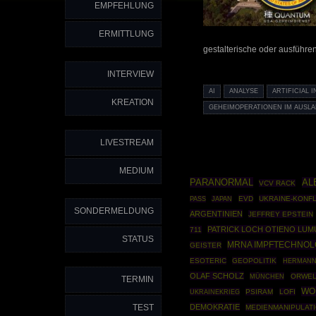
EMPFEHLUNG
ERMITTLUNG
gestalterische oder ausführ
INTERVIEW
AI
ANALYSE
ARTIFICIAL 
KREATION
GEHEIMOPERATIONEN IM AUSL
LIVESTREAM
MEDIUM
PARANORMAL
AL
VCV RACK
EVD
UKRAINE-KONFL
PASS
JAPAN
SONDERMELDUNG
ARGENTINIEN
JEFFREY EPSTEIN
PATRICK LOCH OTIENO LU
711
STATUS
MRNA IMPFTECHNOL
GEISTER
ESOTERIC
GEOPOLITIK
HERMANN
OLAF SCHOLZ
MÜNCHEN
ORWEL
TERMIN
WO
UKRAINEKRIEG
PSIRAM
LOFI
TEST
DEMOKRATIE
MEDIENMANIPULAT