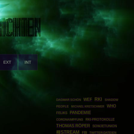
EXT
INT
RKI
WEF
DAGMAR SCHÖN
SHADOW
WHO
PEOPLE
MICHAEL KRETSCHMER
PANDEMIE
FELIKS
RKI-PROTOKOLLE
CORONAIMPFUNG
THOMAS RÖPER
SOWJETUNION
種STREAM
FBI
TWITTER-DATEIEN