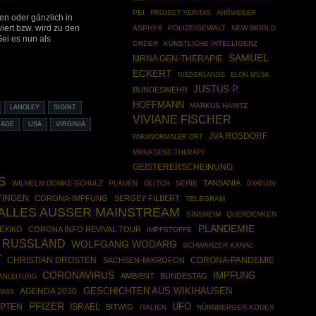
PEI
AHRWEILER
PROJECT VERITAS
len oder gänzlich in
iert bzw. wird zu den
ASPHYX
POLIZEIGEWALT
NEW WORLD
Sei es nun als
ORDER
KÜNSTLICHE INTELLIGENZ
SAMUEL
MRNA GEN-THERAPIE
ECKERT
NIEDERLANDE
ELON MUSK
JUSTUS P.
BUNDESWEHR
HOFFMANN
MARKUS HAINTZ
LANGLEY
SIGINT
VIVIANE FISCHER
NAGE
USA
VIRGINIA
JVA ROSDORF
PARANORMALER ORT
MRNA GENE THERAPY
GEISTERERSCHEINUNG
S
TANSANIA
WILHELM DOMKE-SCHULZ
PLAUEN
GLITCH
SERIE
DYATLOV
TINGEN
CORONA-IMPFUNG
SERGEY FILBERT
TELEGRAM
ALLES AUSSER MAINSTREAM
SINSHEIM
QUERDENKEN
PLANDEMIE
EXIKO
CORONA INFO REVIVAL TOUR
IMPFSTOFFE
RUSSLAND
WOLFGANG WODARG
SCHWARZER KANAL
T
CHRISTIAN DROSTEN
CORONA-PANDEMIE
SACHSEN-MIKROFON
CORONAVIRUS
IMPFUNG
AMBIENT
BUNDESTAG
 ANLEITUNG
GESCHICHTEN AUS WIKIHAUSEN
AGENDA 2030
PASS
PFIZER
UFO
PTEN
ISRAEL
BITWIG
ITALIEN
NÜRNBERGER KODEX