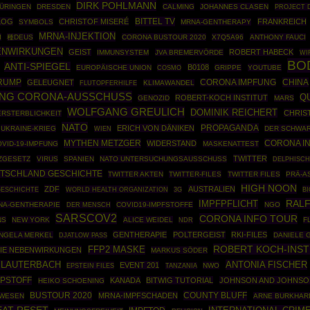
DIRK POHLMANN
ÜRINGEN
DRESDEN
CALMING
JOHANNES CLASEN
PROJECT 
BITTEL TV
LOG
CHRISTOF MISERÉ
FRANKREICH
SYMBOLS
MRNA-GENTHERAPY
MRNA-INJEKTION
I
種DEUS
CORONA BUSTOUR 2020
X7Q5A96
ANTHONY FAUCI
ENWIRKUNGEN
GEIST
ROBERT HABECK
IMMUNSYSTEM
JVA BREMERVÖRDE
WI
BO
ANTI-SPIEGEL
B0108
EUROPÄISCHE UNION
COSMO
GRIPPE
YOUTUBE
RUMP
CHINA
GELEUGNET
CORONA IMPFUNG
KLIMAWANDEL
FLUTOPFERHILFE
UNG CORONA-AUSSCHUSS
Q
ROBERT-KOCH INSTITUT
GENOZID
MARS
WOLFGANG GREULICH
DOMINIK REICHERT
CHRIS
RSTERBLICHKEIT
NATO
PROPAGANDA
ERICH VON DÄNIKEN
UKRAINE-KRIEG
DER SCHWAR
WIEN
MYTHEN METZGER
CORONA IN
WIDERSTAND
VID-19-IMPFUNG
MASKENATTEST
TWITTER
ZGESETZ
VIRUS
SPANIEN
NATO UNTERSUCHUNGSAUSSCHUSS
DELPHISC
TSCHLAND GESCHICHTE
TWITTER AKTEN
TWITTER-FILES
TWITTER FILES
PRÄ-A
HIGH NOON
ZDF
AUSTRALIEN
GESCHICHTE
WORLD HEALTH ORGANIZATION
B
3G
RAL
IMPFPFLICHT
NA-GENTHERAPIE
COVID19-IMPFSTOFFE
NGO
DER MENSCH
SARSCOV2
CORONA INFO TOUR
NS
NEW YORK
ALICE WEIDEL
F
NDR
GENTHERAPIE
POLTERGEIST
RKI-FILES
NGELA MERKEL
DANIELE 
DJATLOW PASS
ROBERT KOCH-INST
FFP2 MASKE
IE NEBENWIRKUNGEN
MARKUS SÖDER
ANTONIA FISCHER
 LAUTERBACH
EVENT 201
EPSTEIN FILES
NWO
TANZANIA
FPSTOFF
KANADA
BITWIG TUTORIAL
JOHNSON AND JOHNSO
HEIKO SCHOENING
BUSTOUR 2020
COUNTY BLUFF
MRNA-IMPFSCHADEN
NWESEN
ARNE BURKHAR