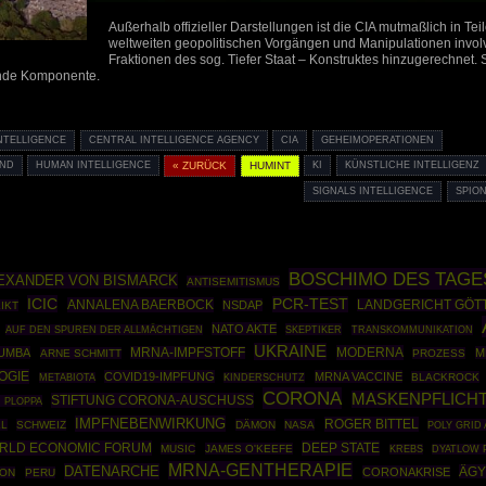
Außerhalb offizieller Darstellungen ist die CIA mutmaßlich in Tei
weltweiten geopolitischen Vorgängen und Manipulationen involv
Fraktionen des sog. Tiefer Staat – Konstruktes hinzugerechnet. 
ende Komponente.
INTELLIGENCE
CENTRAL INTELLIGENCE AGENCY
CIA
GEHEIMOPERATIONEN
AND
HUMAN INTELLIGENCE
« ZURÜCK
HUMINT
KI
KÜNSTLICHE INTELLIGENZ
SIGNALS INTELLIGENCE
SPIO
BOSCHIMO DES TAGE
EXANDER VON BISMARCK
ANTISEMITISMUS
ICIC
PCR-TEST
ANNALENA BAERBOCK
NSDAP
LANDGERICHT GÖT
IKT
NATO AKTE
SKEPTIKER
AUF DEN SPUREN DER ALLMÄCHTIGEN
TRANSKOMMUNIKATION
UKRAINE
MODERNA
MUMBA
MRNA-IMPFSTOFF
M
ARNE SCHMITT
PROZESS
OGIE
COVID19-IMPFUNG
MRNA VACCINE
BLACKROCK
METABIOTA
KINDERSCHUTZ
CORONA
MASKENPFLICH
STIFTUNG CORONA-AUSCHUSS
 PLOPPA
IMPFNEBENWIRKUNG
ROGER BITTEL
L
SCHWEIZ
DÄMON
NASA
POLY GRID
RLD ECONOMIC FORUM
DEEP STATE
MUSIC
JAMES O'KEEFE
KREBS
DYATLOW 
MRNA-GENTHERAPIE
DATENARCHE
ÄGY
CORONAKRISE
ION
PERU