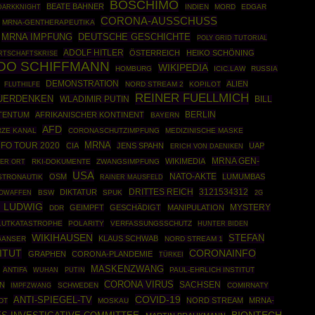
BOSCHIMO
BEATE BAHNER
DARKKNIGHT
INDIEN
MORD
EDGAR
CORONA-AUSSCHUSS
MRNA-GENTHERAPEUTIKA
MRNA IMPFUNG
DEUTSCHE GESCHICHTE
POLY GRID TUTORIAL
ADOLF HITLER
ÖSTERREICH
HEIKO SCHÖNING
RTSCHAFTSKRISE
DO SCHIFFMANN
WIKIPEDIA
HOMBURG
ICIC.LAW
RUSSIA
DEMONSTRATION
ALIEN
NORD STREAM 2
KOPILOT
FLUTHILFE
REINER FUELLMICH
UERDENKEN
WLADIMIR PUTIN
BILL
BERLIN
TENTUM
AFRIKANISCHER KONTINENT
BAYERN
AFD
ZE KANAL
CORONASCHUTZIMPFUNG
MEDIZINISCHE MASKE
MRNA
FO TOUR 2020
CIA
JENS SPAHN
UAP
ERICH VON DAENIKEN
MRNA GEN-
WIKIMEDIA
RKI-DOKUMENTE
ZWANGSIMPFUNG
HER ORT
USA
NATO-AKTE
OSM
LUMUMBAS
STRONAUTIK
RAINER MAUSFELD
DRITTES REICH
3121534312
DIKTATUR
IOWAFFEN
BSW
SPUK
2G
F LUDWIG
GEIMPFT
GESCHÄDIGT
MANIPULATION
MYSTERY
DDR
LUTKATASTROPHE
POLARITY
VERFASSUNGSSCHUTZ
HUNTER BIDEN
WIKIHAUSEN
STEFAN
KLAUS SCHWAB
GANSER
NORD STREAM 1
ITUT
CORONAINFO
GRAPHEN
CORONA-PLANDEMIE
TÜRKEI
MASKENZWANG
ANTIFA
PUTIN
PAUL-EHRLICH INSTITUT
WUHAN
CORONA VIRUS
SACHSEN
N
IMPFZWANG
SCHWEDEN
COMIRNATY
COVID-19
ANTI-SPIEGEL-TV
NORD STREAM
MRNA-
DT
MOSKAU