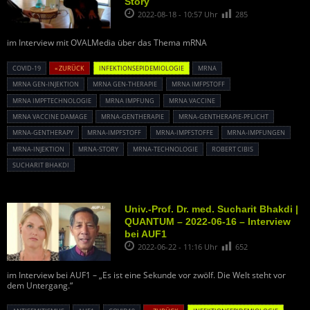
Story
2022-08-18 - 10:57 Uhr
285
im Interview mit OVALMedia über das Thema mRNA
COVID-19
« ZURÜCK
INFEKTIONSEPIDEMIOLOGIE
MRNA
MRNA GEN-INJEKTION
MRNA GEN-THERAPIE
MRNA IMFPSTOFF
MRNA IMPFTECHNOLOGIE
MRNA IMPFUNG
MRNA VACCINE
MRNA VACCINE DAMAGE
MRNA-GENTHERAPIE
MRNA-GENTHERAPIE-PFLICHT
MRNA-GENTHERAPY
MRNA-IMPFSTOFF
MRNA-IMPFSTOFFE
MRNA-IMPFUNGEN
MRNA-INJEKTION
MRNA-STORY
MRNA-TECHNOLOGIE
ROBERT CIBIS
SUCHARIT BHAKDI
Univ.-Prof. Dr. med. Sucharit Bhakdi |
QUANTUM – 2022-06-16 – Interview
bei AUF1
2022-06-22 - 11:16 Uhr
652
im Interview bei AUF1 – „Es ist eine Sekunde vor zwölf. Die Welt steht vor
dem Untergang.“