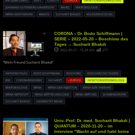
ANTISEMITISMUS
AUF1
COVID19
« ZURÜCK
INFEKTIONSEPIDEMIOLOGIE
JOHANNES GUTENBERG-UNIVERSITÄT
MAINZ
MIKROBIOLOGIE
MRNA-GENTHERAPIE
MWGFD
SUCHARIT BHAKDI
VOLKSVERHETZUNG
CORONA – Dr. Bodo Schiffmann |
SERIE – 2022-05-20 – Boschimo des
Tages → Sucharit Bhakdi
2022-05-21 - 15:28 Uhr
277
“Mein Freund Sucharit Bhakdi”
ANTHONY FAUCI
BODO SCHIFFMANN
BOSCHIMO
BOSCHIMO DES TAGERS
BSE
CORONAPANDEMIE
FACHARZT
« ZURÜCK
INFEKTIONSEPIDEMIOLOGIE
MIKROBIOLOGIE
MRNA
MRNA GEN-INJEKTION
MRNA GEN-THERAPIE
MRNA IMFPSTOFF
MRNA IMPFTECHNOLOGIE
MRNA IMPFUNG
SCHWEINEGRIPPE
SUCHARIT BHAKDI
UNIVERSITÄT MAINZ
Univ.-Prof. Dr. med. Sucharit Bhakdi |
QUANTUM – 2020-11-20 – im
Interview “Wacht auf und habt keine