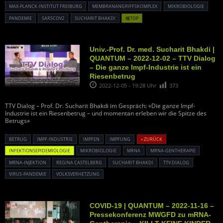
MAX-PLANCK-INSTITUT FREIBURG
MEMBRANANGRIFFSKOMPLEX
MIKROBIOLOGIE
PANDEMIE
SARSCOV2
SUCHARIT BHAKDI
種TOP
Univ.-Prof. Dr. med. Sucharit Bhakdi |
QUANTUM – 2022-12-02 – TTV Dialog
– Die ganze Impf-Industrie ist ein
Riesenbetrug
2022-12-05 - 19:28 Uhr
373
TTV Dialog – Prof. Dr. Sucharit Bhakdi im Gespräch: «Die ganze Impf-
Industrie ist ein Riesenbetrug – und momentan erleben wir die Spitze des
Betrugs»
BETRUG
IMPF-INDUSTRIE
IMPFEN
IMPFUNG
« ZURÜCK
INFEKTIONSEPIDEMIOLOGIE
MIKROBIOLOGIE
MRNA
MRNA-GENTHERAPIE
MRNA-INJEKTION
REGINA CASTELBERG
SUCHARIT BHAKDI
TTV DIALOG
VIRUS-PANDEMIE
VOLKSVERHETZUNG
COVID-19 | QUANTUM – 2022-11-16 –
Pressekonferenz MWGFD zu mRNA-