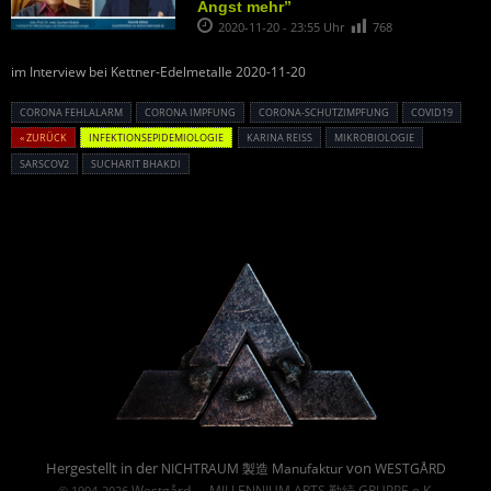
Angst mehr”
2020-11-20 - 23:55 Uhr
768
im Interview bei Kettner-Edelmetalle 2020-11-20
CORONA FEHLALARM
CORONA IMPFUNG
CORONA-SCHUTZIMPFUNG
COVID19
« ZURÜCK
INFEKTIONSEPIDEMIOLOGIE
KARINA REISS
MIKROBIOLOGIE
SARSCOV2
SUCHARIT BHAKDI
Powered By :
Hergestellt in der
von
NICHTRAUM 製造 Manufaktur
WESTGÅRD
Westgård
MILLENNIUM ARTS 勤続 GRUPPE e.K.
© 1994-2026
→