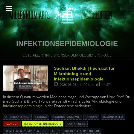
INFEKTIONSEPIDEMIOLOGIE
LISTE ALLER "INFEKTIONSEPIDEMIOLOGIE" EINTRÄGE
Sucharit Bhakdi | Facharzt für
Mikrobiologie und
Infektionsepidemiologie
2026-05-08 - 11:10 Uhr
44.874
In diesem Quantum werden Medienbeiträge und Vorträge von Univ.-Prof. Dr.
med. Sucharit Bhakdi (Punyarataband) – Facharzt für Mikrobiologie und
Infektionsepidemiologie
in der Datenarche archiviert.
ATHEROSKLEROSE
CORONA
CORONA-PANDEMIE
COVID19
IMMUNSYSTEM
« ZURÜCK
INFEKTIONSEPIDEMIOLOGIE
KARINA REISS
KOMPLEMENTKOMPONENTE C5
LDL
LOW DENSITY LIPOPROTEIN