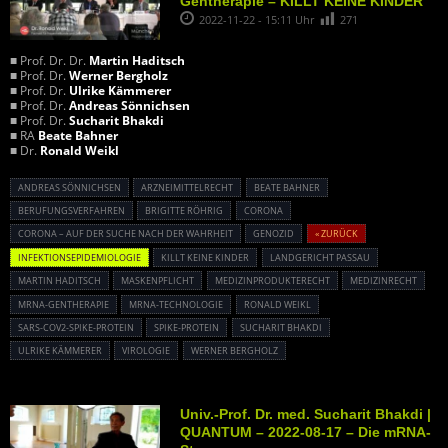
Gentherapie – KILLT KEINE KINDER
2022-11-22 - 15:11 Uhr
271
■ Prof. Dr. Dr.
Martin Haditsch
■ Prof. Dr.
Werner Bergholz
■ Prof. Dr.
Ulrike Kämmerer
■ Prof. Dr.
Andreas Sönnichsen
■ Prof. Dr.
Sucharit Bhakdi
■ RA
Beate Bahner
■ Dr.
Ronald Weikl
ANDREAS SÖNNICHSEN
ARZNEIMITTELRECHT
BEATE BAHNER
BERUFUNGSVERFAHREN
BRIGITTE RÖHRIG
CORONA
CORONA – AUF DER SUCHE NACH DER WAHRHEIT
GENOZID
« ZURÜCK
INFEKTIONSEPIDEMIOLOGIE
KILLT KEINE KINDER
LANDGERICHT PASSAU
MARTIN HADITSCH
MASKENPFLICHT
MEDIZINPRODUKTERECHT
MEDIZINRECHT
MRNA-GENTHERAPIE
MRNA-TECHNOLOGIE
RONALD WEIKL
SARS-COV2-SPIKE-PROTEIN
SPIKE-PROTEIN
SUCHARIT BHAKDI
ULRIKE KÄMMERER
VIROLOGIE
WERNER BERGHOLZ
Univ.-Prof. Dr. med. Sucharit Bhakdi |
QUANTUM – 2022-08-17 – Die mRNA-