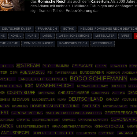
das
Römische Reich
als auch dem
Kaisertum
. Als 2000 Jahre 
des Adamu mit mehr als 1 Milliarde Gläubigen und Anhängern s
signifikanten Teil der Erdbevölkerung dar.
DEUTSCHER KAISER
FRANKREICH
GOTHIK
HEILIGES RÖMISCHES REICH DEUTSCH
CHE
KONZIL
KURIE
LATEIN
LATEINISCHE KIRCHE
MITTELALTER
PAPST
CHE KIRCHE
RÖMISCHER KAISER
RÖMISCHES REICH
WESTKIRCHE
種STREAM
P.L.O. LUMUMBA
GELEUGNET
ER FILES
GRIPPE
BIOWAFFEN
KÜNS
AGENDA 2030
TTER
OSM
FBI
BUNDESWEHR
TWITTERFILES
HORROR
ANGELA 
BODO SCHIFFMANN
PFSTOFF
LANDGERICHT GÖTTINGEN
MRN
ICIC
MASKENPFLICHT
GENE THERAPY
MRNA-GENTHERAPY
DRESDEN
POLY 
COUNTY BLUFF
DEM
NG
CHRISTOF MISERÉ
IMPFZWANG
COMIRNATY
ASPHYX
DEUTSCHLAND
IM DIALOG
KANADA
NSHEIM
MULDENTALER
YOUTUBE
KLIMA
HOMBURGSHINTERGRUND
SACHSEN
TREAM
HOMBURG
ANTHONY FAUCI
TÜR
TEST
CORONA-IMPFUNG
GEISTERERSCHE
NATO UNTERSUCHUNGSAUSSCHUSS
CORONA VIR
OUR 2020
CRYPTIC
ORWELL
UKRAINE-KONFLIKT
DELPHISCHER ORT
SMARCK
RKI-PROTOKOLLE
ÜBERSTERBLICHKEIT
MRNA-GENTHERAPEUTIKA
AHRWE
ANTI-SPIEGEL
ROBERT-KOCH INSTITUT
TANSANIA
ESOTERIC
DER MENSCH