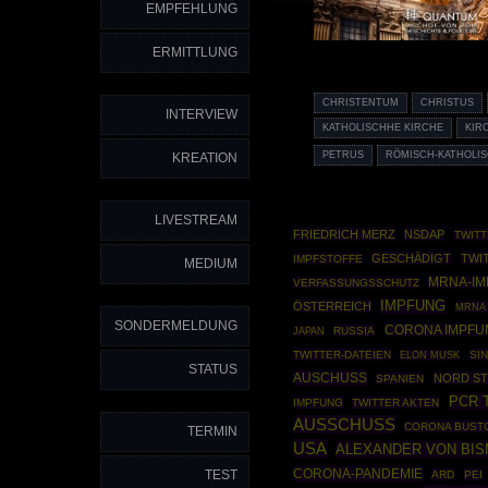
EMPFEHLUNG
ERMITTLUNG
CHRISTENTUM
CHRISTUS
INTERVIEW
KATHOLISCHHE KIRCHE
KIR
PETRUS
RÖMISCH-KATHOLIS
KREATION
LIVESTREAM
FRIEDRICH MERZ
NSDAP
TWITT
GESCHÄDIGT
TWI
IMPFSTOFFE
MEDIUM
MRNA-IM
VERFASSUNGSSCHUTZ
IMPFUNG
ÖSTERREICH
MRNA 
SONDERMELDUNG
CORONA IMPFU
RUSSIA
JAPAN
TWITTER-DATEIEN
SI
ELON MUSK
STATUS
AUSCHUSS
NORD S
SPANIEN
PCR 
IMPFUNG
TWITTER AKTEN
AUSSCHUSS
CORONA BUST
TERMIN
USA
ALEXANDER VON BI
CORONA-PANDEMIE
TEST
ARD
PEI