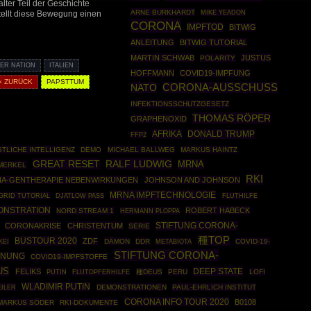
alter Teil der Geschichte
ARNE BURKHARDT
MIKE YEADON
tellt diese Bewegung einen
CORONA
IMPFTOD
BITWIG
ANLEITUNG
BITWIG TUTORIAL
MARTIN SCHWAB
JUSTUS
POLARITY
ER NATION
ITALIEN
HOFFMANN
COVID19-IMPFUNG
« ZURÜCK
PAPSTTUM
NATO
CORONA-AUSSCHUSS
INFEKTIONSSCHUTZGESETZ
THOMAS RÖPER
GRAPHENOXID
AFRIKA
DONALD TRUMP
FFP2
TLICHE INTELLIGENZ
DEMO
MICHAEL BALLWEG
MARKUS HAINTZ
GREAT RESET
RALF LUDWIG
MRNA
MERKEL
RKI
A-GENTHERAPIE NEBENWIRKUNGEN
JOHNSON AND JOHNSON
MRNA IMPFTECHNOLOGIE
GRID TUTORIAL
DJATLOW PASS
FLUTHILFE
ONSTRATION
ROBERT HABECK
NORD STREAM 1
HERMANN PLOPPA
STIFTUNG CORONA-
CORONAKRISE
CHRISTENTUM
SERIE
種TOP
BUSTOUR 2020
ZDF
KEI
DÄMON
DDR
COVID-19-
METABIOTA
STIFTUNG CORONA-
INUNG
COVID19-IMPFSTOFFE
US
DEEP STATE
FELIKS
PUTIN
種DEUS
PERU
LOFI
FLUTOPFERHILFE
WLADIMIR PUTIN
ILER
DEMONSTRATIONEN
PAUL-EHRLICH INSTITUT
CORONA INFO TOUR 2020
B0108
MARKUS SÖDER
RKI-DOKUMENTE