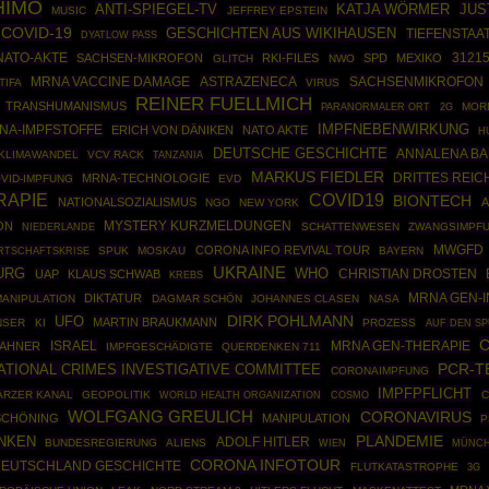
HIMO
ANTI-SPIEGEL-TV
JUS
KATJA WÖRMER
MUSIC
JEFFREY EPSTEIN
COVID-19
GESCHICHTEN AUS WIKIHAUSEN
TIEFENSTAA
DYATLOW PASS
NATO-AKTE
3121
SACHSEN-MIKROFON
RKI-FILES
SPD
MEXIKO
GLITCH
NWO
ASTRAZENECA
SACHSENMIKROFON
MRNA VACCINE DAMAGE
TIFA
VIRUS
REINER FUELLMICH
TRANSHUMANISMUS
MOR
PARANORMALER ORT
2G
IMPFNEBENWIRKUNG
NA-IMPFSTOFFE
ERICH VON DÄNIKEN
NATO AKTE
H
DEUTSCHE GESCHICHTE
ANNALENA B
KLIMAWANDEL
VCV RACK
TANZANIA
MARKUS FIEDLER
DRITTES REIC
MRNA-TECHNOLOGIE
VID-IMPFUNG
EVD
COVID19
RAPIE
BIONTECH
NATIONALSOZIALISMUS
A
NGO
NEW YORK
ON
MYSTERY KURZMELDUNGEN
SCHATTENWESEN
ZWANGSIMPF
NIEDERLANDE
MWGFD
CORONA INFO REVIVAL TOUR
RTSCHAFTSKRISE
SPUK
MOSKAU
BAYERN
UKRAINE
URG
WHO
CHRISTIAN DROSTEN
UAP
KLAUS SCHWAB
KREBS
MRNA GEN-I
DIKTATUR
ANIPULATION
DAGMAR SCHÖN
JOHANNES CLASEN
NASA
DIRK POHLMANN
UFO
MARTIN BRAUKMANN
NSER
KI
PROZESS
AUF DEN S
ISRAEL
MRNA GEN-THERAPIE
BAHNER
IMPFGESCHÄDIGTE
QUERDENKEN 711
ATIONAL CRIMES INVESTIGATIVE COMMITTEE
PCR-T
CORONAIMPFUNG
IMPFPFLICHT
RZER KANAL
GEOPOLITIK
WORLD HEALTH ORGANIZATION
COSMO
C
WOLFGANG GREULICH
CORONAVIRUS
SCHÖNING
MANIPULATION
P
PLANDEMIE
NKEN
ADOLF HITLER
BUNDESREGIERUNG
ALIENS
MÜNC
WIEN
CORONA INFOTOUR
EUTSCHLAND GESCHICHTE
FLUTKATASTROPHE
3G