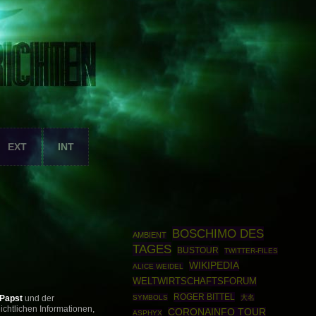
EXT
INT
BOSCHIMO DES
AMBIENT
TAGES
BUSTOUR
TWITTER-FILES
WIKIPEDIA
ALICE WEIDEL
WELTWIRTSCHAFTSFORUM
ROGER BITTEL
SYMBOLS
大名
Papst
und der
ichtlichen Informationen,
CORONAINFO TOUR
ASPHYX