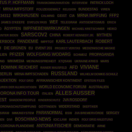
TUS P. HOFFMANN
PATRICK LOCH
TRANSKOMMUNIKATION
INTERVIEW
MRNA IMFPSTOFF
T
BUNDESTAG
POLIZEIGEWALT
VIREN
RELIGION
WIKIHAUSEN
MRNA IMPFUNG
534312
FFP2
GEIST
CIA
CALMING
WEF
JAMES O'KEEFE
TELEGRAM
ANTISEMITISMUS
DYATLOV PASS
ERICH
IMPFNEBENWIRKUNGEN
ÄGYPTEN
D
HEIKO
MICHAEL KRETSCHMER
SARSCOV2
CHINA
MYTHEN
ROBERT KENNEDY JR.
UNTER BIDEN
PANDEMIE
ROBERT
AERBOCK
KARL LAUTERBACH
IMPFTOT
H
DIE GRÜNEN
EU
EVENT 201
MEDIZINISCHE MASKE
PROJECT VERITAS
WOLFGANG WODARG
PFIZER
PROPAGANDA
LIEN
SCHWEIZ
WIKIMEDIA
UNG
MEINUNGSFREIHEIT
X7Q5A96
UKRAINE-KRIEG
MARS
VIVIANE
DOMINIK REICHERT
AFD
RAINER MAUSFELD
RUSSLAND
BERLIN
MRNA-IMPFSCHADEN
WILHELM DOMKE-SCHULZ
NJEKTION
AFRIKANISCHER KONTINENT
POLY GRID
EPSTEIN FILES
WORLD ECONOMIC FORUM
AUSTRALIEN
PUREN DER ALLMÄCHTIGEN
ALLES AUSSER
CORONA INFO TOUR
ITALIEN
EST
JVA ROSDORF
SHADOW PEOPLE
KINDERSCHUTZ
WIDERSTAND
ORONASCHUTZIMPFUNG
GÖTTINGEN
SKEPTIKER
PARANORMAL
SERGEY
SIRAM
IMMUNSYSTEM
BSW
JVA BREMERVÖRDE
BOSCHIMO-NEWS
HEN
ICIC.LAW
INDIEN
POLY GRID ANLEITUNG
DIVI
ANTONIA FISCHER
CORONA-PLANDEMIE
DEMOKRATIE
ARNE