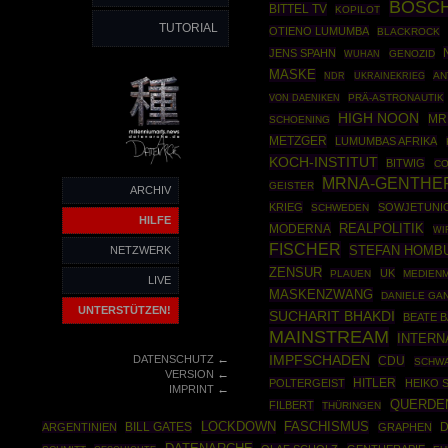
BOSC
BITTEL TV
KOPILOT
TUTORIAL
OTIENO LUMUMBA
BLACKROCK
JENS SPAHN
GENOZID
WUHAN
MASKE
UKRAINEKRIEG
AN
NDR
PRÄ-ASTRONAUTIK
VON DAENIKEN
HIGH NOON
MR
SCHOENING
METZGER
LUMUMBAS AFRIKA
KOCH-INSTITUT
BITWIG
CO
MRNA-GENTHE
GEISTER
ARCHIV
KRIEG
SOWJETUNI
SCHWEDEN
HILFE
REALPOLITIK
MODERNA
WI
FISCHER
STEFAN HOMB
NETZWERK
ZENSUR
UK
PLAUEN
MEDIENM
LIVE
MASKENZWANG
DANIELE GA
UNTERSTÜTZEN!
SUCHARIT BHAKDI
BEATE 
MAINSTREAM
INTERN
←
IMPFSCHADEN
DATENSCHUTZ
CDU
SCHWA
←
VERSION
HITLER
POLTERGEIST
HEIKO 
←
IMPRINT
QUERDE
FILBERT
THÜRINGEN
LOCKDOWN
FASCHISMUS
D
ARGENTINIEN
BILL GATES
GRAPHEN