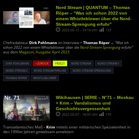
Nord Stream | QUANTUM – Thomas
Röper – “Was ich schon 2022 von
einem Whistleblower über die Nord-
Stream-Sprengung erfuhr”
2023-05-15 - 14:14 Uhr
133
Chefredakteur
Dirk Pohlmann
im Interview +
Thomas Röper
→
“Was ich
schon 2022 von einem Whistleblower über die
Nord-Stream-Sprengung
erfuhr”
aus dem
Magazin, Ausgabe April 2023
DIRK POHLMANN
« ZURÜCK
FREE21
NORD STREAM
NORD STREAM 1
NORD STREAM 2
NORD STREAM PIPELINE
NORD-STREAM-SPRENGUNG
THOMAS RÖPER
WHISTLEBLOWER
Wikihausen | SERIE – N°71 – Moskau
+ Krim – Vandalismus und
Geschichtsvergessenheit
2022-05-07 - 18:55 Uhr
170
Transatlantisches Maß –
Krim
mittels einer militärischen Spezialeinheit in
den 1990er Jahren gewaltsam annektiert