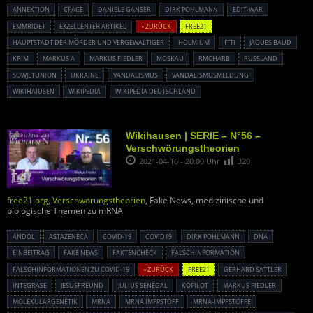
ANNEKTION
CPACE
DANIELE GANSER
DIRK POHLMANN
EDIT-WAR
EMMRIDET
EXZELLENTER ARTIKEL
« ZURÜCK
FREE21
HAUPTSTADT DER MÖRDER UND VERGEWALTIGER
HOLMIUM
ITTI
JAQUES BAUD
KRIM
MARKUS A
MARKUS FIEDLER
MOSKAU
RMCHARB
RUSSLAND
SOWJETUNION
UKRAINE
VANDALISMUS
VANDALISMUSMELDUNG
WIKIHAIUSEN
WIKIPEDIA
WIKIPEDIA DEUTSCHLAND
Wikihausen | SERIE – N°56 –
Verschwörungstheorien
2021-04-16 - 20:00 Uhr
320
free21.org
,
Verschwörungstheorien
, Fake News, medizinische und
biologische Themen zu mRNA
ANDOL
ASTAZENECA
COVID-19
COVID19
DIRK POHLMANN
DNA
EINBEITRAG
FAKE NEWS
FAKTENCHECK
FALSCHINFORMATION
FALSCHINFORMATIONEN ZU COVID-19
« ZURÜCK
FREE21
GERHARD SATTLER
INTEGRASE
JESUSFREUND
JULIUS SENEGAL
KOPILOT
MARKUS FIEDLER
MOLEKULARGENETIK
MRNA
MRNA IMFPSTOFF
MRNA-IMPFSTOFFE