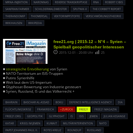
MRNA-INJEKTION
NARONNAS
REVERSE TRANSKRIPTASE
RNA
ROBERT CIBIS
SANFRAN FARMER
SCHILDERWALDMEISTER
SPUTNIK-V
THE CORBETT REPORT
THERANDOMIP
THIOMERSAL
VEKTORIMPFSTOFFE
VERSCHWÖRUNGSTHEORIE
WIKIHAUSEN
WIKIPEDIA
free21.org | 2015-12 – N°4 – Syrien –
Spielball geopolitischer Interessen
2015-12-01 - 20:00 Uhr
25
■
strategische Entvölkerung
von Syrien
■ NATO-Territorium an ISIS-Truppen
■ Putins Syrienhilfe
■ Welt laut dem US-Imperium
■ Glyphosat-Bewertung von Industrie gesteuert
■ Syrien, Russland, IS und das Völkerrecht +
BAHRAIN
BASCHAR AL-ASSAD
BOKU
DEFENCE INTELLIGENCE AGENCY
DIA
FLÜCHTLINGSKRISE
FRANKREICH
« ZURÜCK
FREE21
FREE21 MAGAZIN
FREE21.ORG
GEOPOLITIK
GLYPHOSAT
IS
ISIS
JEMEN
JULIAN ASSANGE
KATAR
KRIEG IM JEMEN
KUWAIT
MILITÄRINTERVENTION
NATO
PAPST JOHANNES PAUL II.
ROTES KREUZ
ROUNDUP
RUSSLAND