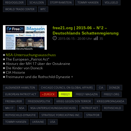
REGIOGELDER
SCHULDEN
STOPP RAMSTEIN
TOMMY HANSEN
VOLLGELD
WORLD TRADE CENTER
WTC
free21.org | 2015-06 – N°2 –
Deutschlands Schattenregierung
2015-06-15 - 20:00 Uhr
35
■
NSA-Untersuchungsausschuss
■ The European „Patriot Act“
■ Absturz der MH 17 über der Ostukraine
■ Die Kinder von Donezk
■ CIA Historie
■ Freimaurer und die Rothschild-Dynastie +
ALEXANDER HAMILTON
CHICAGO COUNCIL ON GLOBAL AFFAIRS
CIA
DONEZK
EUROPEAN PATRIOT ACT
« ZURÜCK
FREE21
FREE21 MAGAZIN
FREE21.ORG
FREIMAURER
FRIEDENSPOLITIK
KRIEG GEGEN DEN TERROR
KRIEGSPROPAGANDA
MH 17
NSA
NSA-UNTERSUCHUNGSAUSSCHUSS
PATRIOT ACT
ROTHSCHILD
ROTHSCHILD-DYNASTIE
STRATEGIC FORECASTING INC.
STRATFOR
TOMMY HANSEN
UKRAINE
USA