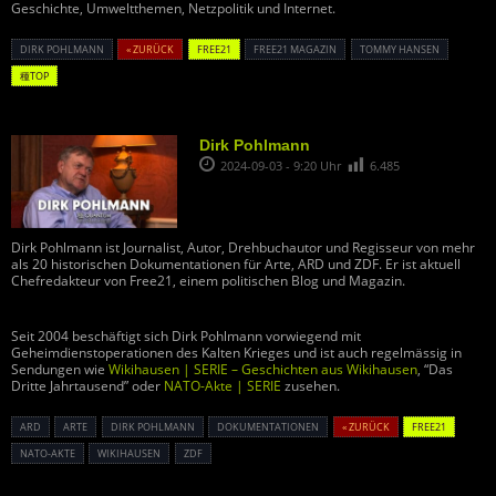
Geschichte, Umweltthemen, Netzpolitik und Internet.
DIRK POHLMANN
« ZURÜCK
FREE21
FREE21 MAGAZIN
TOMMY HANSEN
種TOP
Dirk Pohlmann
2024-09-03 - 9:20 Uhr
6.485
Dirk Pohlmann ist Journalist, Autor, Drehbuchautor und Regisseur von mehr
als 20 historischen Dokumentationen für Arte, ARD und ZDF. Er ist aktuell
Chefredakteur von Free21, einem politischen Blog und Magazin.
Seit 2004 beschäftigt sich Dirk Pohlmann vorwiegend mit
Geheimdienstoperationen des Kalten Krieges und ist auch regelmässig in
Sendungen wie
Wikihausen | SERIE – Geschichten aus Wikihausen
, “Das
Dritte Jahrtausend” oder
NATO-Akte | SERIE
zusehen.
ARD
ARTE
DIRK POHLMANN
DOKUMENTATIONEN
« ZURÜCK
FREE21
NATO-AKTE
WIKIHAUSEN
ZDF