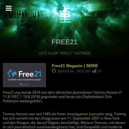
FREE21
LISTE ALLER "FREE21" EINTRÄGE
Free21 Magazin | SERIE
2026-02-04 - 14:22 Uhr
93
Free21.org
wurde 2014 von dem dänischen Journalisten Tommy Hansen (*
11.8.1957, † 18.8.2018) gegründet und heute von
Chefredakteur
Dirk
Pohlmann
weitergeführt.
Tommy Hansen war seit 1985 als freier
investigativer Journalist
tätig. Tommy
hat sich vertieft mit den Ereignissen am 11. September 2001 in New York
und den Kriegen, die darauf folgten, beschäftigt. Weitere Themen, mit denen
er sich journalistisch auseinandergesetzt hat, sind Geopolitik und moderne