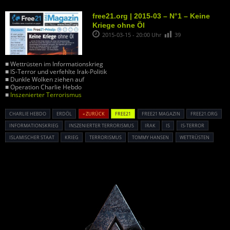
free21.org | 2015-03 – N°1 – Keine
Kriege ohne Öl
2015-03-15 - 20:00 Uhr
39
■ Wettrüsten im Informationskrieg
■ IS-Terror und verfehlte Irak-Politik
■ Dunkle Wolken ziehen auf
■ Operation Charlie Hebdo
■
Inszenierter Terrorismus
CHARLIE HEBDO
ERDÖL
« ZURÜCK
FREE21
FREE21 MAGAZIN
FREE21.ORG
INFORMATIONSKRIEG
INSZENIERTER TERRORISMUS
IRAK
IS
IS-TERROR
ISLAMISCHER STAAT
KRIEG
TERRORISMUS
TOMMY HANSEN
WETTRÜSTEN