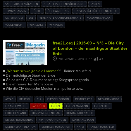
SAUDI-ARABIEN ÄGYPTEN
STRATEGISCHE ENTVÖLKERUNG
SYRIEN
TOMMY HANSEN
TÜRKEI
ÜBERWACHUNG
UNIVERSITÄT FÜR BODENKULTUR
US-IMPERIUM
VAE
VEREINIGTE ARABISCHE EMIRATE
VLADIMIR SHALAK
VÖLKERRECHT
WIKILEAKS
WIKIPEDIA
free21.org | 2015-09 – N°3 – Die City
of London – der mächtigste Staat der
Erde
2015-09-01 - 20:00 Uhr
43
■ „
Warum schweigen die Lämmer
?“ – Rainer Mausfeld
■ Der mächtigste Staat der Erde
■ Geleaktes CIA-Dokument belegt Kriegspropaganda
■ Die ehrenwerten Mafiabosse
■ Wie die CIA deutsche Medien manipulierte uvw.
ATTAC
BRÜSSEL
CIA
CITY OF LONDON
DEMOKRATIE
DROHNENKRIEG
FINANCE WATCH
« ZURÜCK
FREE21
FREE21 MAGAZIN
FREE21.ORG
GRIECHENLAND
HENRY MORGENTHAU
KONRAD ADENAUER
KRIEGSPROPAGANDA
KRYPTOWÄHRUNGEN
MARSHALL-PLAN
MEDIENMANIPULATION
MOHSSEN MASSARRAT
NATO
RAINER MAUSFELD