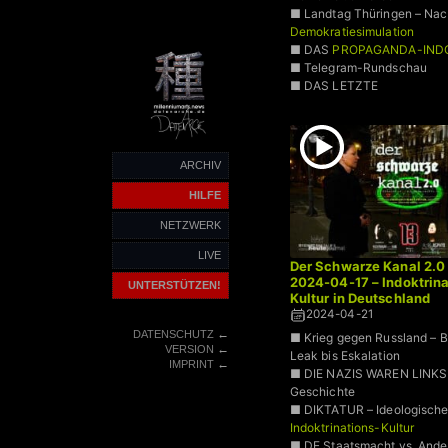
■ Landtag Thüringen – Nach
Demokratiesimulation
■ DAS
PROPAGANDA-IND
■ Telegram-Rundschau
■ DAS LETZTE
ARCHIV
HILFE
NETZWERK
LIVE
Der Schwarze Kanal 2.0 
2024-04-17 – Indoktrina
UNTERSTÜTZEN!
Kultur in Deutschland
2024-04-21
←
DATENSCHUTZ
■ Krieg gegen Russland – 
←
VERSION
Leak bis Eskalation
←
IMPRINT
■ DIE NAZIS WAREN LINKS 
Geschichte
■ DIKTATUR – Ideologisch
Indoktrinations-Kultur
■ DE Staatsmacht vs. And