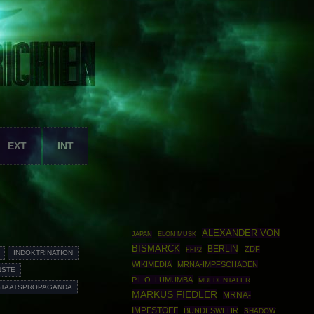
EXT
INT
ALEXANDER VON
JAPAN
ELON MUSK
BISMARCK
BERLIN
ZDF
FFP2
INDOKTRINATION
WIKIMEDIA
MRNA-IMPFSCHADEN
NSTE
P.L.O. LUMUMBA
MULDENTALER
STAATSPROPAGANDA
MARKUS FIEDLER
MRNA-
IMPFSTOFF
BUNDESWEHR
SHADOW