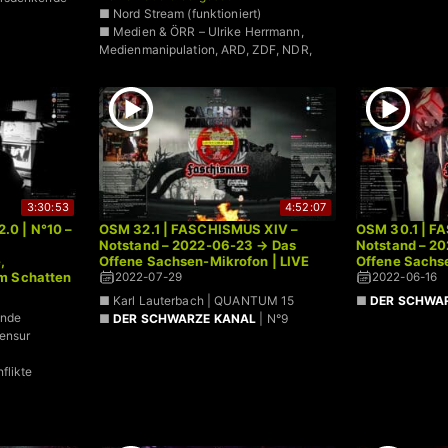
■ Nord Stream (funktioniert)
■ Medien & ÖRR – Ulrike Herrmann,
Medienmanipulation, ARD, ZDF, NDR,
Deutschlandfunk +
3:30:53
4:52:07
0 | N°10 –
OSM 32.1 | FASCHISMUS XIV –
OSM 30.1 | F
Notstand – 2022-06-23 → Das
Notstand – 2
,
Offene Sachsen-Mikrofon | LIVE
Offene Sachse
m Schatten
2022-07-29
2022-06-16
g
■ Karl Lauterbach | QUANTUM 15
■
DER SCHWAR
ände
■
DER SCHWARZE KANAL
| N°9
Zensur
flikte