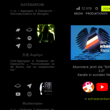
DATENARCHE
12.579
2024
たね | Aggregator & Datenarche -
MEDIA
PRODUKTIONEN
Informationsdienst für Westgård -
大名 Asphyx
Chef-Aggregator & Redakteur der
Datenarche → "Kommunikation ist
Abonniere jetzt die "Sc
die Illusion, daß sie stattgefunden
hat."
2.0"
Kanäle in sozialen 
→
schwarzerkan
Muldentaler
たね | Moderator & Aggregator der