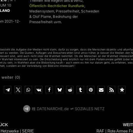
Themen wie Regeln des BVerfG,
TUM 10
Öffentlich-Rechtlicher Rundfunk
,
HLAND
Mediensystem, Pressefreiheit, Schweden
& Olof Plame, Bedrohung der
om 2021-12-
Pressefreiheit uvm.
, besteht die Aufgabe der Medien nicht darin, dafür zu sorgen, dass die Menschen objektiv und allumfas
ert zu werden. Die Quoten, Auflagen und Besucherzahlen sind umso höher, je besser die Medien den N
essiert sind, wird auch nicht über die Wahrheit berichtet. Ob die Menschen an der Wahrheit interessiert
r Wahrheit interessiert zu sein. Die Entscheidung wird letztlich nur mit dem Portemonnaie gefällt (oder
rt zu sein, in Wahrheit aber die Bildzeitung kauft – auch wenn es ihm nur darum geht, zu erfahren, was 
eit, sondern an der Verbreitung von Blödsinn interessiert.”
 weiter (
0
)
種 DATENARCHE.de ⇌ SOZIALES NETZ
ÜCK
WEI
 Hetzwerke | SERIE
RAF | Rote Armee Fr