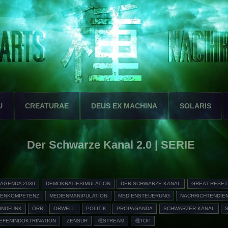
U
CREATURAE
DEUS EX MACHINA
SOLARIS
Der Schwarze Kanal 2.0 | SERIE
AGENDA 2030
DEMOKRATIESIMULATION
DER SCHWARZE KANAL
GREAT RESET
IENKOMPETENZ
MEDIENMANIPULATION
MEDIENSTEUERUNG
NACHRICHTENDIE
UNDFUNK
ÖRR
ORWELL
POLITIK
PROPAGANDA
SCHWARZER KANAL
IEFENINDOKTRINATION
ZENSUR
種STREAM
種TOP