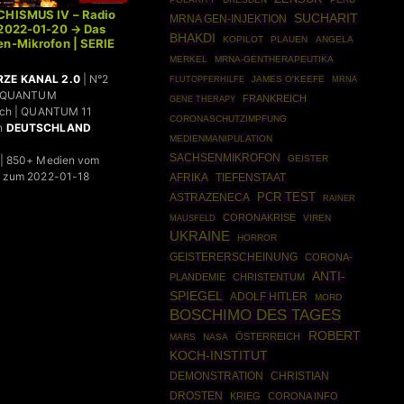
CHISMUS IV – Radio
SUCHARIT
MRNA GEN-INJEKTION
 2022-01-20 → Das
BHAKDI
KOPILOT
PLAUEN
ANGELA
en-Mikrofon | SERIE
MERKEL
MRNA-GENTHERAPEUTIKA
ZE KANAL 2.0
| N°2
JAMES O'KEEFE
MRNA
FLUTOPFERHILFE
 | QUANTUM
FRANKREICH
GENE THERAPY
ach | QUANTUM 11
CORONASCHUTZIMPFUNG
n
DEUTSCHLAND
MEDIENMANIPULATION
SACHSENMIKROFON
| 850+ Medien vom
GEISTER
s zum 2022-01-18
AFRIKA
TIEFENSTAAT
PCR TEST
ASTRAZENECA
RAINER
CORONAKRISE
MAUSFELD
VIREN
UKRAINE
HORROR
GEISTERERSCHEINUNG
CORONA-
ANTI-
PLANDEMIE
CHRISTENTUM
SPIEGEL
ADOLF HITLER
MORD
BOSCHIMO DES TAGES
ROBERT
ÖSTERREICH
MARS
NASA
KOCH-INSTITUT
DEMONSTRATION
CHRISTIAN
DROSTEN
KRIEG
CORONA INFO