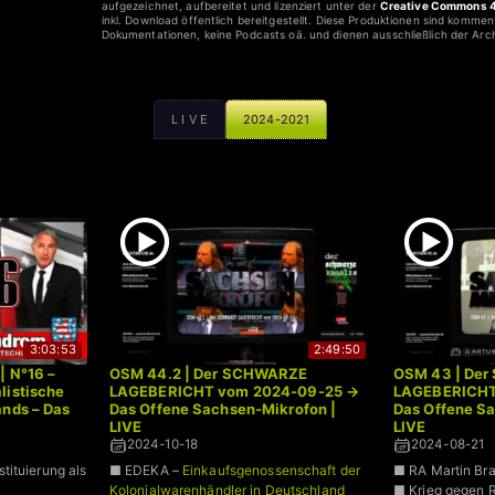
aufgezeichnet, aufbereitet und lizenziert unter der
Creative Commons 4
inkl. Download öffentlich bereitgestellt. Diese Produktionen sind komme
Dokumentationen, keine Podcasts oä. und dienen ausschließlich der Arc
L I V E
2024-2021
3:03:53
2:49:50
| N°16 –
OSM 44.2 | Der SCHWARZE
OSM 43 | De
listische
LAGEBERICHT vom 2024-09-25 →
LAGEBERICHT
ands – Das
Das Offene Sachsen-Mikrofon |
Das Offene S
LIVE
LIVE
2024-10-18
2024-08-21
tituierung als
■ EDEKA –
Einkaufsgenossenschaft der
■ RA Martin Br
Kolonialwarenhändler in Deutschland
■ Krieg gegen 