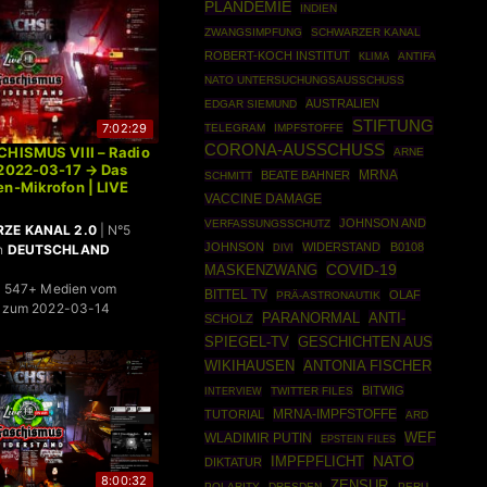
PLANDEMIE
INDIEN
ZWANGSIMPFUNG
SCHWARZER KANAL
ROBERT-KOCH INSTITUT
ANTIFA
KLIMA
NATO UNTERSUCHUNGSAUSSCHUSS
AUSTRALIEN
EDGAR SIEMUND
STIFTUNG
7:02:29
TELEGRAM
IMPFSTOFFE
CORONA-AUSSCHUSS
CHISMUS VIII – Radio
ARNE
 2022-03-17 → Das
BEATE BAHNER
MRNA
SCHMITT
n-Mikrofon | LIVE
VACCINE DAMAGE
JOHNSON AND
VERFASSUNGSSCHUTZ
ZE KANAL 2.0
| N°5
JOHNSON
WIDERSTAND
B0108
n
DEUTSCHLAND
DIVI
COVID-19
MASKENZWANG
| 547+ Medien vom
BITTEL TV
OLAF
PRÄ-ASTRONAUTIK
s zum 2022-03-14
PARANORMAL
ANTI-
SCHOLZ
SPIEGEL-TV
GESCHICHTEN AUS
WIKIHAUSEN
ANTONIA FISCHER
BITWIG
TWITTER FILES
INTERVIEW
MRNA-IMPFSTOFFE
TUTORIAL
ARD
WLADIMIR PUTIN
WEF
EPSTEIN FILES
NATO
IMPFPFLICHT
DIKTATUR
8:00:32
ZENSUR
POLARITY
DRESDEN
PERU