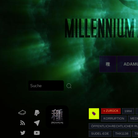
種
ADAM
« ZURÜCK
1984
KORRUPTION
MED
ÖFFENTLICH-RECHTLICHER R
SUDEL-EDE
THX1138
T