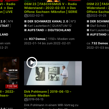
I – Radio
OSM 23 | FASCHISMUS V – Radio
OSM 22 | FAS
24 → Das
Widerstand – 2022-02-03 → Das
Widerstand –
n | LIVE
Offene Sachsen-Mikrofon | SERIE
Offene Sachs
2022-02-11
2022-01-25
2.0
| N°4
■
DER SCHWARZE KANAL 2.0
| N°3
■
DER SCHWAR
 STAAT
|
■ Karl Lauterbach | QUANTUM 12
■ Olaf Scholz
■
AUFSTAND
in
DEUTSCHLAND
■ Karl Lauterb
HLAND
■
AUFSTAND
i
ca.
937 Demos
| 1150+ Medien vom
ien vom
2022-01-14 bis zum 2022-02-01
ca.
732 Demos
02-21
2022-01-03 bi
7:32:54
I – 2022-
Dirk Pohlmann | 2019-06-13 –
chsen-
System-Medien
2019-06-13
Dirk Pohlmann in einem WIR-Vortrag zu
2.0
| N°1