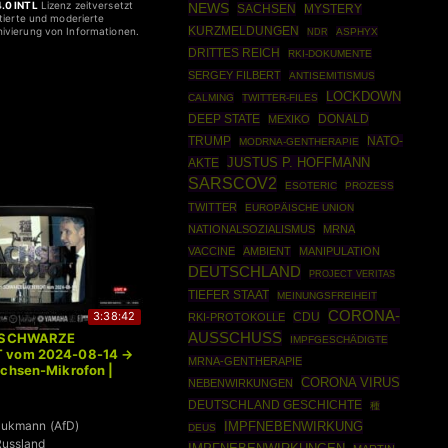
.0 INTL
Lizenz zeitversetzt
NEWS
SACHSEN
MYSTERY
ntierte und moderierte
hivierung von Informationen.
KURZMELDUNGEN
ASPHYX
NDR
DRITTES REICH
RKI-DOKUMENTE
SERGEY FILBERT
ANTISEMITISMUS
LOCKDOWN
CALMING
TWITTER-FILES
DEEP STATE
DONALD
MEXIKO
TRUMP
NATO-
MODRNA-GENTHERAPIE
JUSTUS P. HOFFMANN
AKTE
SARSCOV2
ESOTERIC
PROZESS
TWITTER
EUROPÄISCHE UNION
NATIONALSOZIALISMUS
MRNA
VACCINE
AMBIENT
MANIPULATION
DEUTSCHLAND
PROJECT VERITAS
TIEFER STAAT
MEINUNGSFREIHEIT
CORONA-
3:38:42
CDU
RKI-PROTOKOLLE
AUSSCHUSS
r SCHWARZE
IMPFGESCHÄDIGTE
 vom 2024-08-14 →
MRNA-GENTHERAPIE
achsen-Mikrofon |
CORONA VIRUS
NEBENWIRKUNGEN
DEUTSCHLAND GESCHICHTE
種
aukmann (AfD)
IMPFNEBENWIRKUNG
DEUS
Russland