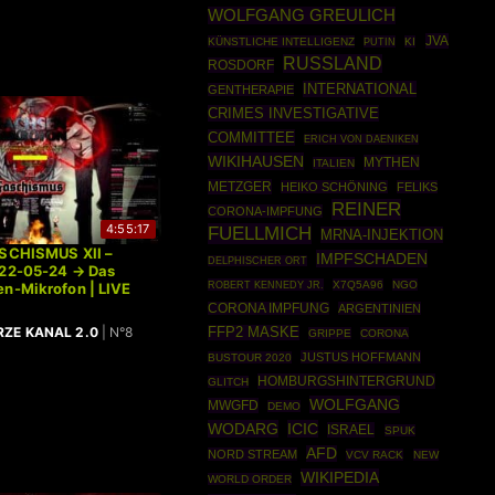
WOLFGANG GREULICH
JVA
KÜNSTLICHE INTELLIGENZ
PUTIN
KI
RUSSLAND
ROSDORF
INTERNATIONAL
GENTHERAPIE
CRIMES INVESTIGATIVE
COMMITTEE
ERICH VON DAENIKEN
WIKIHAUSEN
MYTHEN
ITALIEN
METZGER
HEIKO SCHÖNING
FELIKS
REINER
CORONA-IMPFUNG
4:55:17
FUELLMICH
MRNA-INJEKTION
ASCHISMUS XII –
IMPFSCHADEN
DELPHISCHER ORT
022-05-24 → Das
ROBERT KENNEDY JR.
X7Q5A96
NGO
n-Mikrofon | LIVE
CORONA IMPFUNG
ARGENTINIEN
ZE KANAL 2.0
| N°8
FFP2 MASKE
GRIPPE
CORONA
JUSTUS HOFFMANN
BUSTOUR 2020
HOMBURGSHINTERGRUND
GLITCH
WOLFGANG
MWGFD
DEMO
WODARG
ICIC
ISRAEL
SPUK
AFD
NORD STREAM
VCV RACK
NEW
WIKIPEDIA
WORLD ORDER