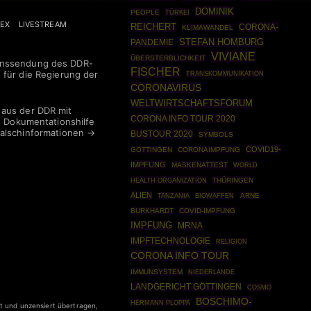
DOMINIK
PEOPLE
TÜRKEI
LEX
LIVESTREAM
REICHERT
CORONA-
KLIMAWANDEL
STEFAN HOMBURG
PANDEMIE
VIVIANE
ÜBERSTERBLICHKEIT
onssendung des DDR-
FISCHER
 für die Regierung der
TRANSKOMMUNIKATION
CORONAVIRUS
WELTWIRTSCHAFTSFORUM
 aus der DDR mit
CORONA INFO TOUR 2020
ls Dokumentationshilfe
alschinformationen →
BUSTOUR 2020
SYMBOLS
COVID19-
GÖTTINGEN
CORONAIMPFUNG
IMPFUNG
MASKENATTEST
WORLD
HEALTH ORGANIZATION
THÜRINGEN
ALIEN
BIOWAFFEN
ARNE
TANZANIA
BURKHARDT
COVID-IMPFUNG
IMPFUNG
MRNA
IMPFTECHNOLOGIE
RELIGION
CORONA INFO TOUR
IMMUNSYSTEM
NIEDERLANDE
LANDGERICHT GÖTTINGEN
COSMO
BOSCHIMO-
HERMANN PLOPPA
rt und unzensiert übertragen,