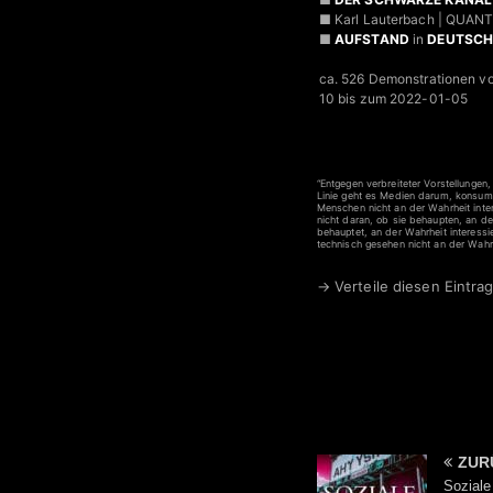
■ Karl Lauterbach | QUAN
■
AUFSTAND
in
DEUTSC
ca. 526 Demonstrationen v
10 bis zum 2022-01-05
“Entgegen verbreiteter Vorstellungen
Linie geht es Medien darum, konsumi
Menschen nicht an der Wahrheit inter
nicht daran, ob sie behaupten, an de
behauptet, an der Wahrheit interessie
technisch gesehen nicht an der Wahrh
→ Verteile diesen Eintrag
ZUR
Soziale