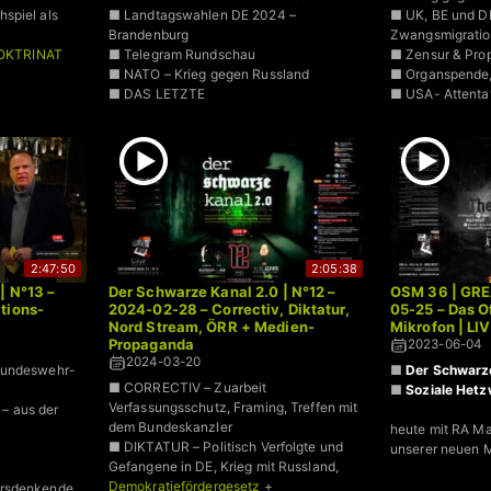
spiel als
■ Landtagswahlen DE 2024 –
■ UK, BE und DE
Brandenburg
Zwangsmigrati
OKTRINAT
■ Telegram Rundschau
■ Zensur & Pro
■ NATO – Krieg gegen Russland
■ Organspende, 
■ DAS LETZTE
■ USA- Attenta
2:47:50
2:05:38
| N°13 –
Der Schwarze Kanal 2.0 | N°12 –
OSM 36 | GRE
tions-
2024-02-28 – Correctiv, Diktatur,
05-25 – Das 
Nord Stream, ÖRR + Medien-
Mikrofon | LI
Propaganda
2023-06-04
2024-03-20
Bundeswehr-
■
Der Schwarze
■ CORRECTIV – Zuarbeit
■
Soziale Het
Verfassungsschutz, Framing, Treffen mit
– aus der
dem Bundeskanzler
heute mit RA Ma
■ DIKTATUR – Politisch Verfolgte und
e
unserer neuen 
Gefangene in DE, Krieg mit Russland,
Demokratiefördergesetz
+
ersdenkende