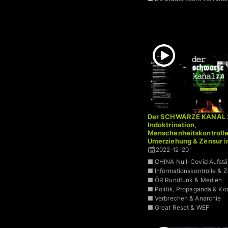
Der SCHWARZE KANAL 2.
Indoktrination,
Menschenheitskontrolle
Umerziehung & Zensur i
einer neuen Weltordnun
2022-12-20
■ CHINA Null-Covid Aufst
■ Informationskontrolle & 
■ ÖR Rundfunk & Medien
■ Politik, Propaganda & Kon
■ Verbrechen & Anarchie
■ Great Reset & WEF