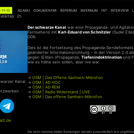
-11-10
ADAMU
DOKUMENTAR
IMPERIUM
INFERNUM
INT
INTERVIEW
VERITAS
Der schwarze Kanal
war eine Propaganda- und Agitati
Fernsehens mit
Karl-Eduard von Schnitzler
(Sudel Ede)
DDR.
Dies ist die Fortsetzung des Propaganda-Sendeformats
geänderter Informationsrichtung – in der Version 2.0 a
gegen (Eliten-)Propaganda,
Tiefenindoktrination
und F
wie es hätte sein sollen, aber nie war.
→
OSM | Das Offene Sachsen-Mikrofon
hwarzer Kanal
→
OSM | AD HOC
→
OSM | AD REM
Netzwerken
→
OSM | Radio Widerstand | LIVE
→
OSM | Das offene Samhain-Mikrofon
al2.de
Die nicht-kommerziellen Sendungen werden ausschließlich live ungefilte