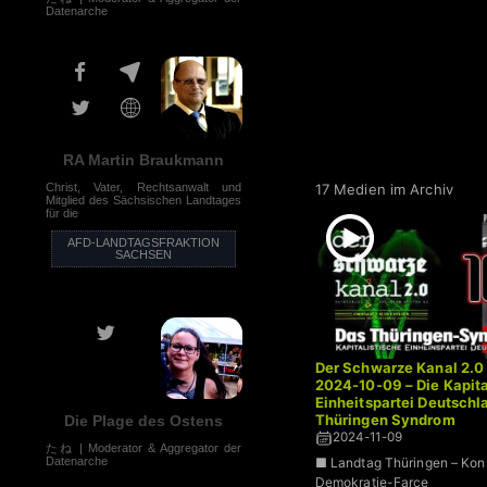
Datenarche
RA Martin Braukmann
17 Medien im Archiv
Christ, Vater, Rechtsanwalt und
Mitglied des Sächsischen Landtages
für die
AFD-LANDTAGSFRAKTION
SACHSEN
Der Schwarze Kanal 2.0 
2024-10-09 – Die Kapita
Einheitspartei Deutschl
Thüringen Syndrom
Die Plage des Ostens
2024-11-09
たね | Moderator & Aggregator der
Datenarche
■ Landtag Thüringen – Kons
Demokratie-Farce