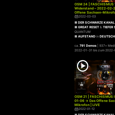
OSM 24 | FASCHISMUS V
Widerstand – 2022-02-
Offene Sachsen-Mikrofo
2022-03-03
■
DER SCHWARZE KANAL 
■
GREAT RESET
&
TIEFER
QUANTUM
■
AUFSTAND
in
DEUTSC
ca.
791 Demos
| 937+ Med
2022-01-31 bis zum 2022-
OSM 21 | FASCHISMUS II
01-06 → Das Offene Sa
Mikrofon | LIVE
2022-01-12
■
DER SCHWARZE KANAL 