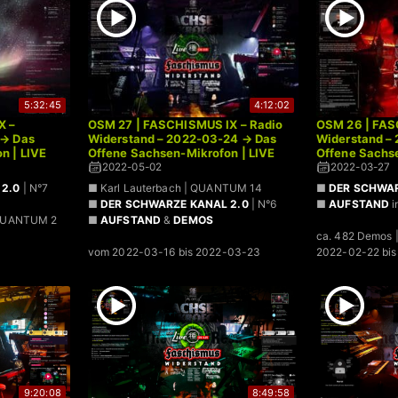
5:32:45
4:12:02
X –
OSM 27 | FASCHISMUS IX – Radio
OSM 26 | FAS
 → Das
Widerstand – 2022-03-24 → Das
Widerstand –
n | LIVE
Offene Sachsen-Mikrofon | LIVE
Offene Sachse
2022-05-02
2022-03-27
2.0
| N°7
■ Karl Lauterbach | QUANTUM 14
■
DER SCHWAR
■
DER SCHWARZE KANAL 2.0
| N°6
■
AUFSTAND
i
QUANTUM 2
■
AUFSTAND
&
DEMOS
ca. 482 Demos 
vom 2022-03-16 bis 2022-03-23
2022-02-22 bi
9:20:08
8:49:58