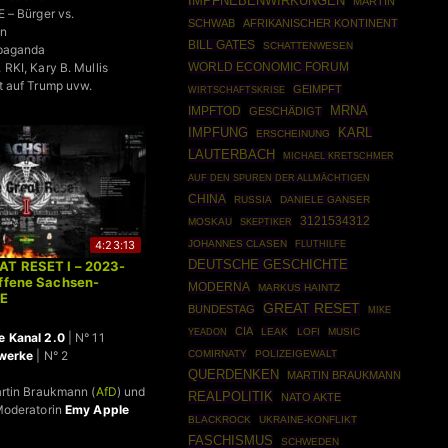
IMPFNEBENWIRKUNGEN
MARTIN
 – Bürger vs.
SCHWAB
AFRIKANISCHER KONTINENT
on
BILL GATES
SCHATTENWESEN
paganda
WORLD ECONOMIC FORUM
RKI, Kary B. Mullis
t auf Trump uvw.
GEIMPFT
WIRTSCHAFTSKRISE
MRNA
IMPFTOD
GESCHÄDIGT
IMPFUNG
KARL
ERSCHEINUNG
LAUTERBACH
MICHAEL KRETSCHMER
AUF DEN SPUREN DER ALLMÄCHTIGEN
CHINA
RUSSIA
DANIELE GANSER
3121534312
MOSKAU
SKEPTIKER
4:23:13
JOHANNES CLASEN
FLUTHILFE
DEUTSCHE GESCHICHTE
AT RESET I – 2023-
Offene Sachsen-
MODERNA
MARKUS HAINTZ
VE
GREAT RESET
BUNDESTAG
MIKE
CIA
LEAK
LOFI
MUSIC
YEADON
 Kanal 2.0
| N° 11
COMIRNATY
POLIZEIGEWALT
zwerke
| N° 2
QUERDENKEN
MARTIN BRAUKMANN
rtin Braukmann (
AfD
) und
REALPOLITIK
NATO AKTE
Moderatorin
Emy Apple
BLACKROCK
UKRAINE-KONFLIKT
FASCHISMUS
SCHWEDEN