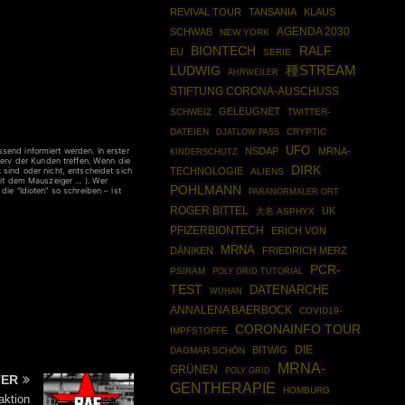
REVIVAL TOUR
TANSANIA
KLAUS
AGENDA 2030
SCHWAB
NEW YORK
BIONTECH
RALF
EU
SERIE
LUDWIG
種STREAM
AHRWEILER
STIFTUNG CORONA-AUSCHUSS
GELEUGNET
SCHWEIZ
TWITTER-
DATEIEN
CRYPTIC
DJATLOW PASS
UFO
NSDAP
MRNA-
send informiert werden. In erster
KINDERSCHUTZ
erv der Kunden treffen. Wenn die
DIRK
TECHNOLOGIE
 sind oder nicht, entscheidet sich
ALIENS
 mit dem Mauszeiger … ). Wer
POHLMANN
die “Idioten” so schreiben – ist
PARANORMALER ORT
ROGER BITTEL
UK
大名 ASPHYX
PFIZERBIONTECH
ERICH VON
MRNA
DÄNIKEN
FRIEDRICH MERZ
PCR-
PSIRAM
POLY GRID TUTORIAL
TEST
DATENARCHE
WUHAN
ANNALENA BAERBOCK
COVID19-
CORONAINFO TOUR
IMPFSTOFFE
DIE
BITWIG
DAGMAR SCHÖN
MRNA-
GRÜNEN
POLY GRID
TER
GENTHERAPIE
HOMBURG
aktion