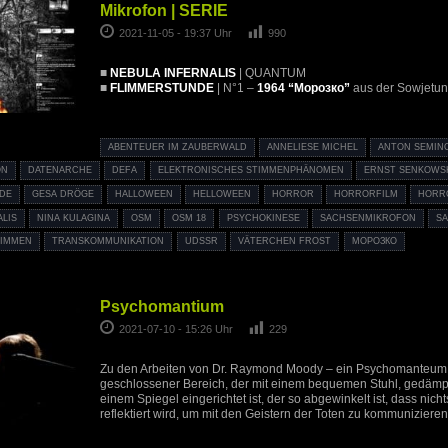
Mikrofon | SERIE
2021-11-05 - 19:37 Uhr
990
■
NEBULA INFERNALIS
| QUANTUM
■
FLIMMERSTUNDE
| N°1 –
1964 “Морозко”
aus der Sowjetun
ABENTEUER IM ZAUBERWALD
ANNELIESE MICHEL
ANTON SEMIN
ON
DATENARCHE
DEFA
ELEKTRONISCHES STIMMENPHÄNOMEN
ERNST SENKOWS
DE
GESA DRÖGE
HALLOWEEN
HELLOWEEN
HORROR
HORRORFILM
HORR
ALIS
NINA KULAGINA
OSM
OSM 18
PSYCHOKINESE
SACHSENMIKROFON
S
IMMEN
TRANSKOMMUNIKATION
UDSSR
VÄTERCHEN FROST
МОРОЗКО
Psychomantium
2021-07-10 - 15:26 Uhr
229
Zu den Arbeiten von Dr. Raymond Moody – ein Psychomanteum is
geschlossener Bereich, der mit einem bequemen Stuhl, gedämp
einem Spiegel eingerichtet ist, der so abgewinkelt ist, dass nich
reflektiert wird, um mit den Geistern der Toten zu kommunizieren