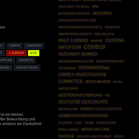
SPD
POLY GRID TUTORIAL
MODERNA
BUNDESREGIERUNG
CORONA BUSTOUR 2020
ion
INFEKTIONSSCHUTZGESETZ
MÜNCHEN
ÜBERSTERBLICHKEIT
DER MENSCH
RALF LUDWIG
CORONA
GRIPPE
OV
DÄMON
DÄMONEN
COVID19
INFOTOUR
KI
« ZURÜCK
EVP
SUCHARIT BHAKDI
ORFILME
JENSEITS
MEDIENMANIPULATION
SCHATTENWESEN
INTERNATIONAL
AMHAIN
SOWJETUNION
TELEGRAM
CRIMES INVESTIGATIVE
COMMITTEE
BEATE BAHNER
KLIMA
IMPFSTOFFE
GEISTERERSCHEINUNG
PEI
DEUTSCHE GESCHICHTE
ROBERT-KOCH INSTITUT
GEOPOLITIK
t ein kleiner,
HOMBURGSHINTERGRUND
fter Beleuchtung und
X7Q5A96
LOFI
KÜNSTLICHE
JAPAN
ts anderes als Dunkelheit
.
MRNA VACCINE
INTELLIGENZ
DAMAGE
HEIKO
MICHAEL KRETSCHMER