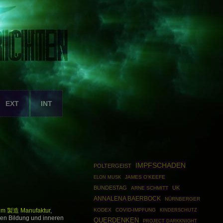
EXT
INT
IMPFSCHADEN
POLTERGEIST
JAMES O'KEEFE
ELON MUSK
BUNDESTAG
UK
ARNE SCHMITT
ANNALENA BAERBOCK
NÜRNBERGER
KODEX
COVID-IMPFUNG
um 製造 Manufaktur
,
KINDERSCHUTZ
nen Bildung und inneren
QUERDENKEN
PROJECT DARKKNIGHT