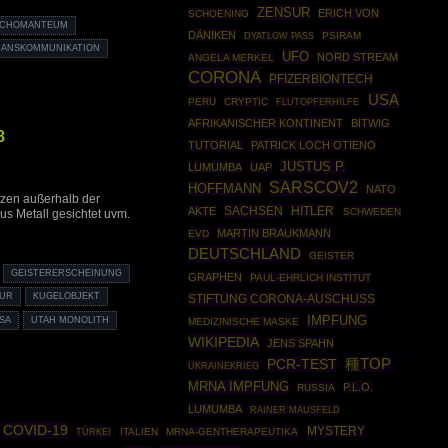
ZENSUR
ERICH VON
SCHOENING
YCHOMANTEUM
DÄNIKEN
PSIRAM
DYATLOW PASS
RANSKOMMUNIKATION
UFO
NORD STREAM
ANGELA MERKEL
CORONA
PFIZERBIONTECH
USA
PERU
CRYPTIC
FLUTOPFERHILFE
AFRIKANISCHER KONTINENT
BITWIG
8
TUTORIAL
PATRICK LOCH OTIENO
JUSTUS P.
LUMUMBA
UAP
SARSCOV2
HOFFMANN
NATO
enzen außerhalb der
SACHSEN
HITLER
AKTE
SCHWEDEN
us Metall gesichtet uvm.
MARTIN BRAUKMANN
EVD
DEUTSCHLAND
GEISTER
GEISTERERSCHEINUNG
GRAPHEN
PAUL-EHRLICH INSTITUT
TUR
KUGELOBJEKT
STIFTUNG CORONA-AUSCHUSS
IMPFUNG
SA
UTAH MONOLITH
MEDIZINISCHE MASKE
WIKIPEDIA
JENS SPAHN
種TOP
PCR-TEST
UKRAINEKRIEG
MRNA IMPFUNG
P.L.O.
RUSSIA
LUMUMBA
RAINER MAUSFELD
COVID-19
MYSTERY
TÜRKEI
ITALIEN
MRNA-GENTHERAPEUTIKA