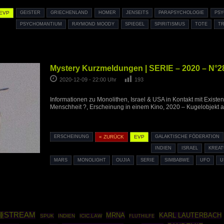
EVP
GEISTER
GRIECHENLAND
HOMER
JENSEITS
PARAPSYCHOLOGIE
PS
PSYCHOMANTIUM
RAYMOND MOODY
SPIEGEL
SPIRITISMUS
TOTE
T
Mystery Kurzmeldungen | SERIE – 2020 – N°2
2020-12-09 - 22:00 Uhr
193
Informationen zu Monolithen, Israel & USA in Kontakt mit Exist
Menschheit ?, Erscheinung in einem Kino, 2020 – Kugelobjekt a
ERSCHEINUNG
« ZURÜCK
EVP
GALAKTISCHE FÖDERATION
INDIEN
ISRAEL
KREA
MARS
MONOLIGHT
OUJIA
SERIE
SIMBABWE
UFO
U
種STREAM
MRNA
KARL LAUTERBACH
SPUK
INDIEN
ICIC.LAW
FLUTHILFE