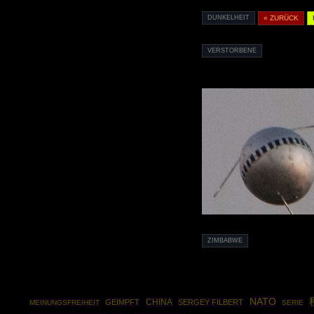
DUNKELHEIT
« ZURÜCK
VERSTORBENE
ZIMBABWE
NATO
CHINA
GEIMPFT
SERGEY FILBERT
MEINUNGSFREIHEIT
SERIE