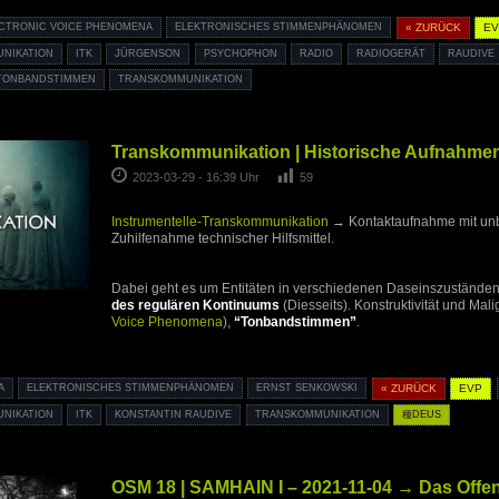
CTRONIC VOICE PHENOMENA
ELEKTRONISCHES STIMMENPHÄNOMEN
« ZURÜCK
E
NIKATION
ITK
JÜRGENSON
PSYCHOPHON
RADIO
RADIOGERÄT
RAUDIVE
TONBANDSTIMMEN
TRANSKOMMUNIKATION
Transkommunikation | Historische Aufnahme
2023-03-29 - 16:39 Uhr
59
Instrumentelle-Transkommunikation
→ Kontaktaufnahme mit unb
Zuhilfenahme technischer Hilfsmittel.
Dabei geht es um Entitäten in verschiedenen Daseinszustände
des regulären Kontinuums
(Diesseits). Konstruktivität und Mali
Voice Phenomena
),
“Tonbandstimmen”
.
A
ELEKTRONISCHES STIMMENPHÄNOMEN
ERNST SENKOWSKI
« ZURÜCK
EVP
NIKATION
ITK
KONSTANTIN RAUDIVE
TRANSKOMMUNIKATION
種DEUS
OSM 18 | SAMHAIN I – 2021-11-04 → Das Offe