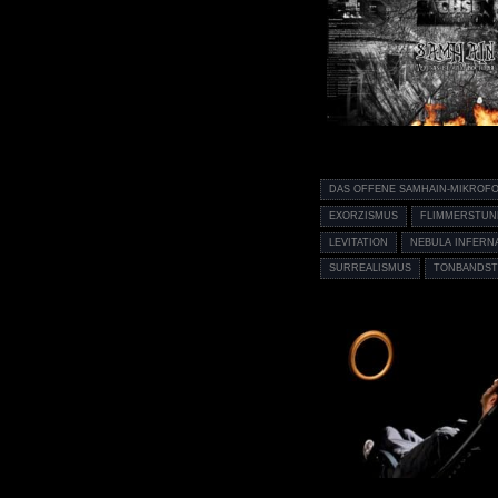
DAS OFFENE SAMHAIN-MIKROF
EXORZISMUS
FLIMMERSTUN
LEVITATION
NEBULA INFERN
SURREALISMUS
TONBANDST