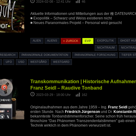
2024-02-08 - 12:41 Uhr
46
Aktuelle Informationen und Mitteilungen aus der 種 DATENARC
■ Exopolitik – Schwarz und Weiss existieren nicht
■ Neues Paranormales Projekt – Personal wird gesucht
ALIEN
ALIENS
« ZURÜCK
EVP
EXOPOLITIK
GHOST HU
NICHTRAUM
NICHTRA
 RESEARCH
PARANORMALE DOKUMENTATION
PARANORMALE FORSCHUNG
TIEFER S
UFO
USO
WESTGÅRD
WESTGARD
Transkommunikation | Historische Aufnahmen 
Franz Seidl – Raudive Tonband
2023-03-29 - 18:00 Uhr
162
Originalaufnahmen aus dem Jahre 1959 – Ing.
Franz Seidl
gehör
ersten Stunde. Nach
Friedrich Jürgenson
und Dr.
Konstantin 
bekannteste Tonbandstimmenforscher. Seine schon früh hera
Broschüre “Das Phänomen Transzendentalstimmen” gab einen tie
Technik wirklich in dem Phänomen verwurzelt ist.