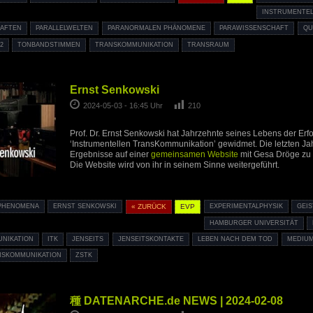
INSTRUMENTEL
HAFTEN
PARALLELWELTEN
PARANORMALEN PHÄNOMENE
PARAWISSENSCHAFT
QU
2
TONBANDSTIMMEN
TRANSKOMMUNIKATION
TRANSRAUM
Ernst Senkowski
2024-05-03 - 16:45 Uhr
210
Prof. Dr. Ernst Senkowski hat Jahrzehnte seines Lebens der Erf
‘Instrumentellen TransKommunikation’ gewidmet. Die letzten Jah
Ergebnisse auf einer
gemeinsamen Website
mit Gesa Dröge zu v
Die Website wird von ihr in seinem Sinne weitergeführt.
 PHENOMENA
ERNST SENKOWSKI
« ZURÜCK
EVP
EXPERIMENTALPHYSIK
GEIS
HAMBURGER UNIVERSITÄT
NIKATION
ITK
JENSEITS
JENSEITSKONTAKTE
LEBEN NACH DEM TOD
MEDIUM
NSKOMMUNIKATION
ZSTK
種 DATENARCHE.de NEWS | 2024-02-08