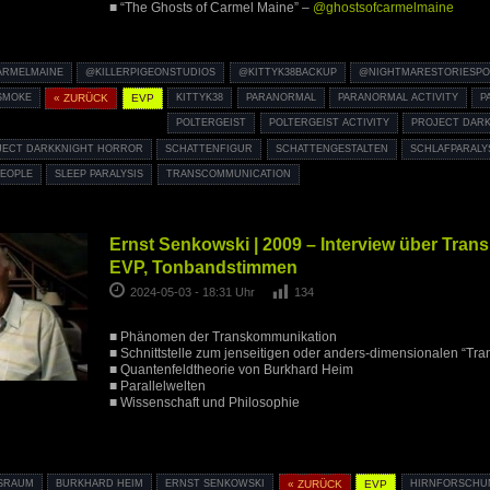
■ “The Ghosts of Carmel Maine” –
@ghostsofcarmelmaine
RMELMAINE
@KILLERPIGEONSTUDIOS
@KITTYK38BACKUP
@NIGHTMARESTORIESP
SMOKE
« ZURÜCK
EVP
KITTYK38
PARANORMAL
PARANORMAL ACTIVITY
P
POLTERGEIST
POLTERGEIST ACTIVITY
PROJECT DARK
JECT DARKKNIGHT HORROR
SCHATTENFIGUR
SCHATTENGESTALTEN
SCHLAFPARALY
EOPLE
SLEEP PARALYSIS
TRANSCOMMUNICATION
Ernst Senkowski | 2009 – Interview über Tra
EVP, Tonbandstimmen
2024-05-03 - 18:31 Uhr
134
■ Phänomen der Transkommunikation
■ Schnittstelle zum jenseitigen oder anders-dimensionalen “Tr
■ Quantenfeldtheorie von Burkhard Heim
■ Parallelwelten
■ Wissenschaft und Philosophie
NSRAUM
BURKHARD HEIM
ERNST SENKOWSKI
« ZURÜCK
EVP
HIRNFORSCHU