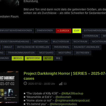
Erkundung.
Bild und Ton sind darin nicht stets die getrennten Größen, als d
wirken sie als Durchlässe – als stille Schwellen für Gedanke
medialen Raum.
BEWUSSTSEINSDIMENSIONEN
DIMENSIONEN
« ZURÜCK
EVP
EXTRADIMENSIONA
HYPERRAUM
IN
JENSEITSWAHRNEHMUNG
METAPHYSIK
MULTIVERSUM
NICHTRAUM
NICHTRAUM
OKKULT
ONTOLOGISCHE SCHWELLEN
PARANORMAL
RAUMZEIT-ANOMALIEN
UNG
TRANSKOMMUNIKATION
WESTGAARD
WESTGÅRD
ZEITREISEN
EHMUNG
種DEUS
種PERFORM
種TOP
製造
Project Darkknight Horror | SERIES – 2025-07
cases
2025-07-02 - 18:00 Uhr
53
■ “The Update of Kitty K38” –
@kittyk38backup
■ “Meanwhile at Edi’s” –
@edioomeh
■ “Home alone or not” –
@nightmarestoriespodcast
■ “It’s behind you” –
@killerpigeonstudios