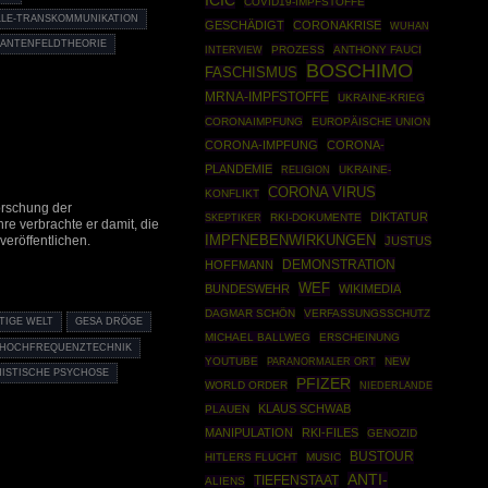
ICIC
COVID19-IMPFSTOFFE
LE-TRANSKOMMUNIKATION
GESCHÄDIGT
CORONAKRISE
WUHAN
ANTENFELDTHEORIE
PROZESS
ANTHONY FAUCI
INTERVIEW
BOSCHIMO
FASCHISMUS
MRNA-IMPFSTOFFE
UKRAINE-KRIEG
CORONAIMPFUNG
EUROPÄISCHE UNION
CORONA-IMPFUNG
CORONA-
PLANDEMIE
UKRAINE-
RELIGION
CORONA VIRUS
KONFLIKT
orschung der
DIKTATUR
SKEPTIKER
RKI-DOKUMENTE
re verbrachte er damit, die
IMPFNEBENWIRKUNGEN
eröffentlichen.
JUSTUS
DEMONSTRATION
HOFFMANN
WEF
BUNDESWEHR
WIKIMEDIA
DAGMAR SCHÖN
VERFASSUNGSSCHUTZ
TIGE WELT
GESA DRÖGE
MICHAEL BALLWEG
ERSCHEINUNG
HOCHFREQUENZTECHNIK
YOUTUBE
NEW
PARANORMALER ORT
ISTISCHE PSYCHOSE
PFIZER
WORLD ORDER
NIEDERLANDE
KLAUS SCHWAB
PLAUEN
MANIPULATION
RKI-FILES
GENOZID
BUSTOUR
HITLERS FLUCHT
MUSIC
ANTI-
TIEFENSTAAT
ALIENS