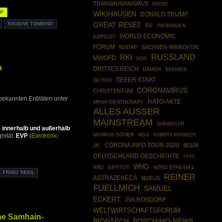
TRANSHUMANISMUS
KREBS
VP
WIKIHAUSEN
DONALD TRUMP
GREAT RESET
RAUDIVE TONBAND
EU
THÜRINGEN
WORLD ECONOMIC
KOPILOT
FORUM
NSDAP
SACHSEN-MIKROFON
RUSSLAND
RKI
MWGFD
NDR
n
DRITTES REICH
DÄMON
SPANIEN
TIEFER STAAT
GLITCH
CORONAVIRUS
CHRISTENTUM
ekannten Entitäten unter
NATO-AKTE
MRNA-GENTHERAPY
ALLES AUSSER
MAINSTREAM
AHRWEILER
n
innerhalb und außerhalb
MARKUS SÖDER
NGO
ROBERT KENNEDY
gnität.
EVP
(
Electronic
CORONA INFO TOUR 2020
B0108
JR.
DEUTSCHLAND GESCHICHTE
FFP2
WHO
ARD
IMPFTOT
NORD STREAM 2
FRANZ REIDL
REINER
ASTRAZENECA
種DEUS
FUELLMICH
SAMUEL
ECKERT
JVA ROSDORF
WELTWIRTSCHAFTSFORUM
ne Samhain-
BIONTECH
BOSCHIMO-NEWS