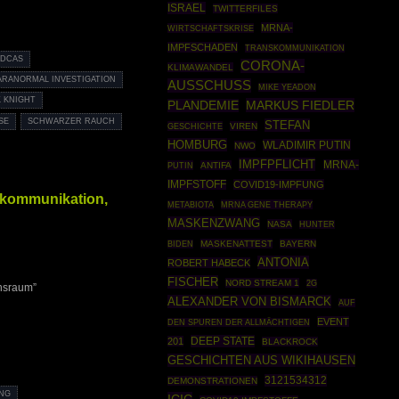
ISRAEL
TWITTERFILES
MRNA-
WIRTSCHAFTSKRISE
IMPFSCHADEN
TRANSKOMMUNIKATION
ODCAS
CORONA-
KLIMAWANDEL
ARANORMAL INVESTIGATION
AUSSCHUSS
MIKE YEADON
 KNIGHT
MARKUS FIEDLER
PLANDEMIE
SE
SCHWARZER RAUCH
STEFAN
GESCHICHTE
VIREN
HOMBURG
WLADIMIR PUTIN
NWO
IMPFPFLICHT
MRNA-
PUTIN
ANTIFA
IMPFSTOFF
COVID19-IMPFUNG
nskommunikation,
MRNA GENE THERAPY
METABIOTA
MASKENZWANG
NASA
HUNTER
MASKENATTEST
BAYERN
BIDEN
ANTONIA
ROBERT HABECK
FISCHER
NORD STREAM 1
2G
ansraum”
ALEXANDER VON BISMARCK
AUF
EVENT
DEN SPUREN DER ALLMÄCHTIGEN
DEEP STATE
201
BLACKROCK
GESCHICHTEN AUS WIKIHAUSEN
3121534312
DEMONSTRATIONEN
NG