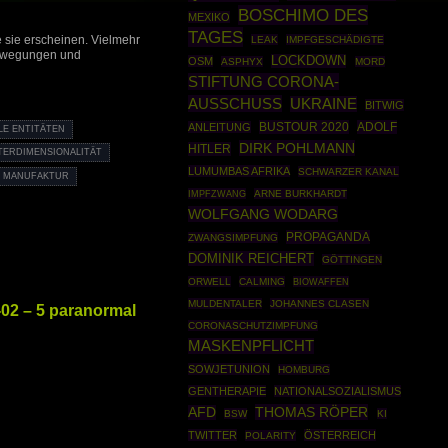
BOSCHIMO DES
MEXIKO
TAGES
ie sie erscheinen. Vielmehr
LEAK
IMPFGESCHÄDIGTE
nbewegungen und
LOCKDOWN
OSM
ASPHYX
MORD
STIFTUNG CORONA-
AUSSCHUSS
UKRAINE
BITWIG
BUSTOUR 2020
ADOLF
ANLEITUNG
LE ENTITÄTEN
DIRK POHLMANN
HITLER
TERDIMENSIONALITÄT
LUMUMBAS AFRIKA
SCHWARZER KANAL
 MANUFAKTUR
IMPFZWANG
ARNE BURKHARDT
WOLFGANG WODARG
PROPAGANDA
ZWANGSIMPFUNG
DOMINIK REICHERT
GÖTTINGEN
ORWELL
CALMING
BIOWAFFEN
MULDENTALER
JOHANNES CLASEN
-02 – 5 paranormal
CORONASCHUTZIMPFUNG
MASKENPFLICHT
SOWJETUNION
HOMBURG
GENTHERAPIE
NATIONALSOZIALISMUS
THOMAS RÖPER
AFD
BSW
KI
TWITTER
ÖSTERREICH
POLARITY