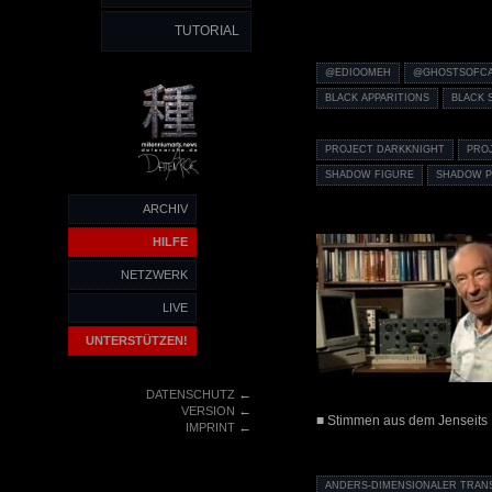
TUTORIAL
@EDIOOMEH
@GHOSTSOFCA
BLACK APPARITIONS
BLACK 
PROJECT DARKKNIGHT
PRO
SHADOW FIGURE
SHADOW P
ARCHIV
HILFE
NETZWERK
LIVE
UNTERSTÜTZEN!
←
DATENSCHUTZ
←
VERSION
■ Stimmen aus dem Jenseits
←
IMPRINT
ANDERS-DIMENSIONALER TRA