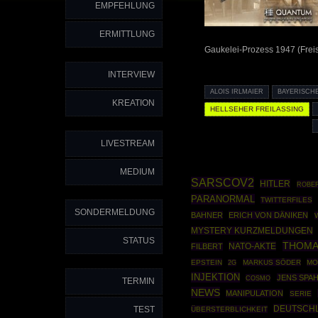
EMPFEHLUNG
ERMITTLUNG
Gaukelei-Prozess 1947 (Frei
INTERVIEW
ALOIS IRLMAIER
BAYERISCH
KREATION
HELLSEHER FREILASSING
LIVESTREAM
MEDIUM
SARSCOV2
HITLER
ROBER
PARANORMAL
TWITTERFILES
SONDERMELDUNG
BAHNER
ERICH VON DÄNIKEN
MYSTERY KURZMELDUNGEN
STATUS
THOMA
NATO-AKTE
FILBERT
EPSTEIN
MARKUS SÖDER
MO
2G
INJEKTION
JENS SPA
COSMO
TERMIN
NEWS
MANIPULATION
SERIE
DEUTSCH
TEST
ÜBERSTERBLICHKEIT