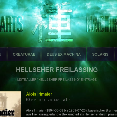
U
CREATURAE
DEUS EX MACHINA
SOLARIS
HELLSEHER FREILASSING
LISTE ALLER "HELLSEHER FREILASSING" EINTRÄGE
Alois Irlmaier
2025-11-11 - 7:35 Uhr
79
Alois Irlmaier (1894-06-08 bis 1959-07-26), bayerischer Brun
aus Freilassing, erlangte Bekanntheit als Hellseher durch präz