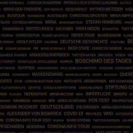
CORONA-PLANDEMIE
PATRICK LOCH OTIENO LUMUMBA
NORD STREAM 1
GLITCH
MRNA GEN-THERAPIE
MYTHEN METZGER
GESCHÄDIGT
NSD
E
DER MENSCH
BUSTOUR
CHRISTIAN DROSTEN
AUSTRALIEN
MRNA-IMPFS
NAL
SCHWEDEN
MRNA
STEFAN HOMBURG
FELIKS
COVID19-IMPFUNG
MASKENATTEST
GRIP
HIGH NOON
DRITTES REICH
SACHSEN
FRANKREICH
TWITT
BIOWAFFEN
TIEFER STAAT
CHRISTENTUM
BUNDESWEHR
PSIRAM
RAINER MAUSFELD
KLIM
B
DEUTSCHE GESCHICHTE
ADOLF HITLER
D ORDER
CALMING
YOUTUBE
DEEP STATE
AB
FBI
CHRISTOF MISERÉ
EDGAR SIEMUND
NORD STREAM 2
RUSS
ANNALENA BAERBOCK
DANIELE GANSER
TWITTER AKTEN
DRESDEN
INDIEN
NG
BOSCHIMO DES TAGES
E THERAPY
KÜNSTLICHE INTELLIGENZ
HORROR
ÄGYPTEN
AFTSKRISE
UKRAINEKRIEG
PAUL-EHRLICH INSTITUT
X7Q5A96
COVID-IMP
MASKENZWANG
QUER
UMUMBA
COMIRNATY
MARKUS HAINTZ
KREBS
RELIGION
 GATES
NATO AKTE
ARGENTINIEN
SPUK
CORONA BUSTOUR 2020
DER SCHWARZE
STIFTUNG 
CRYPTIC
COVID19-IMPFSTOFFE
UKRAINE-KRIEG
FLUTOPFERHILFE
IMPFPFLICHT
MWGFD
ANIA
TIEFENSTAAT
MRNA VACCINE
PLAUEN
BSW
I
PCR-TEST
WIKIMEDIA
SPD
HEIKO SCHÖNING
RKI-PROTOK
OENING
GENOZID
DEUTSCHLAND
DOMINIK REICHERT
DIE GRÜNEN
MRNA-GENTHERAP
COVID-19
ALEXANDER VON BISMARCK
WHO
RKI-FILES
ORK
ANTISEMIT
IN
CORONA INFO TOUR 2020
NORD STREAM
TWITTER-DATEIEN
JVA B
WUHAN
PFSCHADEN
CORONA INFO TOUR
MODERNA
CORONASCHUTZIMPFUNG