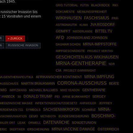
ach 1945.
GRID TUTORIAL
PUTIN
BLACKROCK
RKI-
 russischer Invasion bis
DOKUMENTE
MEINUNGSFREIHEIT
z 15 Vorstrafen und einem
WIKIHAUSEN
FASCHISMUS
PRÄ-
JVA ROSDORF
ASTRONAUTIK
KLIMA
BITTEL TV
GEIMPFT
NIEDERLANDE
AFD
JOHNSON AND JOHNSON
R
« ZURÜCK
MRNA-IMPFSTOFFE
DAGMAR SCHÖN
PA
RUSSISCHE INVASION
IMPFGESCHÄDIGTE
PROJECT VERITAS
GESCHICHTEN AUS WIKIHAUSEN
MRNA-GENTHERAPIE
NDR
CIA
PROJECT DARKKNIGHT
MRNA IMPFUNG
AFRIKANISCHER KONTINENT
A-GENTHERAPEUTIKA
CORONA-AUSSCHUSS
MARTIN BRAUKMANN
BEATE
SAUSSCHUSS
TWIG
GENTHERAPIE
IMPFZWANG
MICHAEL BALLWEG
MIKE YEADON
DONALD TRUMP
T HABECK
SERGEY
PEI
ARNE BURKHARDT
3G
MEDIZINISCHE MASKE
INFEKTIONSSCHUTZGESETZ
AHRWEILER
JEFFREY
MRNA-
SACHSENMIKROFON
UERDENKEN 711
SYMBOLS
SCHWEIZ
BOSCHIMO-
DEMO
BUNDESREGIERUNG
NSKOMMUNIKATION
METABIOTA
DATENARCHE
SOWJETUNION
LEAK
ORWELL
MALER ORT
MRNA VACCINE DAMAGE
ÖSTERREICH
ERIC
SKEPTIKER
ERSCHEINUNG