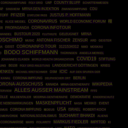
COUNTY BLUFF
UAP
CORONAIMPFUNG
POLY GRID
SCHATTENWESEN
MRNA GEN-INJEKTION
CDU
AP
SINSHEIM
ZWANGSIMPFUNG
PFIZER
JUSTUS P. HOFFMANN
TOFF
DYATLOW PASS
CORONAVIRUS
種
WORLD ECONOMIC FORUM
PE
ALICE WEIDEL
CORONA INFOTOUR
PROPAGANDA
ER
BUSTOUR 2020
MRNA
GELEUGNET
AWANDEL
FLUTHILFE
OSCHIMO
ANTONIA FISCHER
ZENSUR
MUSIC
ARD
GEISTER
CORONAINFO TOUR
3121534312
GEIST
IA
NWO
MOSKAU
BODO SCHIFFMANN
O
THÜRINGEN
ANGELA MERKEL
COVID19
STIFTUNG
JOHANNES CLASEN
WORLD HEALTH ORGANIZATION
B0108
LANDGERICHT GÖTTINGEN
KRIEG
FUNG
POLY GRID ANLEITUNG
ICIC
DENKEN
OSM
MICHAEL KRETSCHMER
AUF DEN SPUREN DER
BERLIN
CORONA-IMPFUNG
 KANAL
DELPHISCHER ORT
CORONA-AUSSCHUSS
WIKIPEDIA
KANADA
MRNA-GENTHERAPY
ALLES AUSSER MAINSTREAM
FFP2
NTERVIEW
OLLE
DEMOKRATIE
MULDENTALER
MODRNA-GENTHERAPIE
KINDERSCHUTZ
MASKENPFLICHT
IE NEBENWIRKUNGEN
MEXIKO
EVENT
NASA
USA
ISRAEL
CORONA IMPFUNG
ROBERT-KOCH
ISMUS
種DEUS
SUCHARIT BHAKDI
NATIONALSOZIALISMUS
REMERVÖRDE
ALIENS
MARKUS FIEDLER
IMPFTOD
CORONAKRISE
MARS
POLARITY
KI