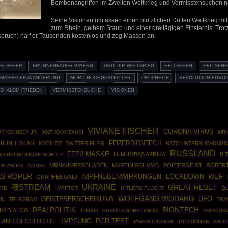
Bombenangriffen im Zweiten Weltkrieg und Vermisstensuchen n
Seine Visionen umfassen einen plötzlichen Dritten Weltkrieg mit
zum Rhein, gelbem Staub und einer dreitägigen Finsternis. Trot
spruch) half er Tausenden kostenlos und zog Massen an.
ER SEHER
BRUNNENBAUER BAYERN
DRITTER WELTKRIEG
HELLSEHEN
HELLSEHE
MASSENEINWANDERUNG
MORD HOCHGESTELLTER
PROPHETIE
REVOLUTION EURO
SHALOM FRIEDEN
VERMISSTENSUCHE
VISIONEN
VIVIANE FISCHER
CORONA VIRUS
T KENNEDY JR.
ANTHONY FAUCI
MRN
PFIZERBIONTECH
BUNDESTAG
KOPILOT
TWITTER FILES
NATO UNTERSUCHUNG
RUSSLAND
FFP2 MASKE
LUMUMBAS AFRIKA
BI
WILHELM DOMKE-SCHULZ
MRNA-IMPFSCHADEN
MARTIN SCHWAB
POLTERGEIST
ROBER
SPANIEN
ANTIFA
S RÖPER
IMPFNEBENWIRKUNGEN
LOCKDOWN
WEF
GRAPHENOXID
種STREAM
UKRAINE
GREAT RESET
RD
IMPFTOT
HITLERS FLUCHT
Q
WOLFGANG WODARG
UFO
HN
GEISTERERSCHEINUNG
TELEGRAM
TRA
BIONTECH
REALPOLITIK
IM DIALOG
TÜRKEI
EUROPÄISCHE UNION
PARANOR
PCR TEST
LAND GESCHICHTE
IMPFUNG
JAMES O'KEEFE
GÖTTINGEN
ESOT