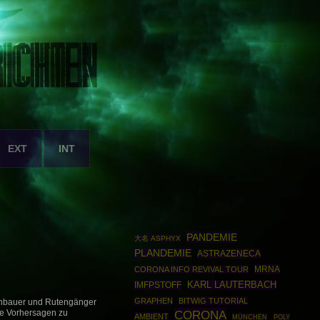
EXT
INT
PANDEMIE
大名 ASPHYX
PLANDEMIE
ASTRAZENECA
MRNA
CORONA INFO REVIVAL TOUR
IMFPSTOFF
KARL LAUTERBACH
GRAPHEN
BITWIG TUTORIAL
nenbauer und Rutengänger
CORONA
ise Vorhersagen zu
AMBIENT
MÜNCHEN
POLY