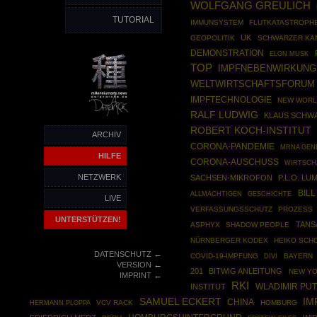
WOLFGANG GREULICH
TUTORIAL
IMMUNSYSTEM
FLUTKATASTROPH
UK
GEOPOLITIK
SCHWARZER KA
DEMONSTRATION
ELON MUSK
TOP
IMPFNEBENWIRKUNG
WELTWIRTSCHAFTSFORUM
IMPFTECHNOLOGIE
NEW WORL
RALF LUDWIG
KLAUS SCHW
ROBERT KOCH-INSTITUT
ARCHIV
CORONA-PANDEMIE
MRNA GEN
HILFE
CORONA-AUSCHUSS
WIRTSCH
NETZWERK
SACHSEN-MIKROFON
P.L.O. L
BILL
GESCHICHTE
ALLMÄCHTIGEN
LIVE
VERFASSUNGSSCHUTZ
PROZESS
UNTERSTÜTZEN!
TANS
ASPHYX
SHADOW PEOPLE
NÜRNBERGER KODEX
HEIKO SCH
←
DATENSCHUTZ
COVID-19-IMPFUNG
BAYERN
DIVI
←
VERSION
201
BITWIG ANLEITUNG
NEW Y
←
IMPRINT
RKI
WLADIMIR PUT
INSTITUT
SAMUEL ECKERT
IM
CHINA
HERMANN PLOPPA
VCV RACK
HOMBURG