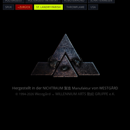
POLTERGEIST
POLTERGEIST AKTIVITÄT
ROBOTERHUND
SCHATTENWESEN
SPUK
« ZURÜCK
ST. LANDRY PARISH
THROWFLAME
USA
Powered By :
Hergestellt in der
von
NICHTRAUM 製造 Manufaktur
WESTGÅRD
Westgård
MILLENNIUM ARTS 勤続 GRUPPE e.K.
© 1994-2026
→