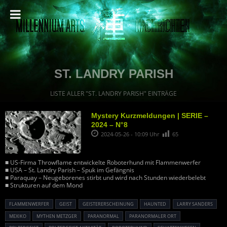
ST. LANDRY PARISH
LISTE ALLER "ST. LANDRY PARISH" EINTRÄGE
Mystery Kurzmeldungen | SERIE –
2024 – N°8
2024-05-26 - 10:09 Uhr
65
■ US-Firma Throwflame entwickelte Roboterhund mit Flammenwerfer
■ USA – St. Landry Parish – Spuk im Gefängnis
■ Paraquay – Neugeborenes stirbt und wird nach Stunden wiederbelebt
■ Strukturen auf dem Mond
FLAMMENWERFER
GEIST
GEISTERERSCHEINUNG
HAUNTED
LARRY SANDERS
MEXIKO
MYTHEN METZGER
PARANORMAL
PARANORMALER ORT