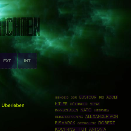
EXT
INT
BUSTOUR
ADOLF
FBI
GENOZID
DDR
HITLER
MRNA-
GÖTTINGEN
s Überleben
NATO
IMPFSCHADEN
INTERVIEW
ALEXANDER VON
HEIKO SCHOENING
ROBERT
BISMARCK
GEOPOLITIK
KOCH-INSTITUT
ANTONIA