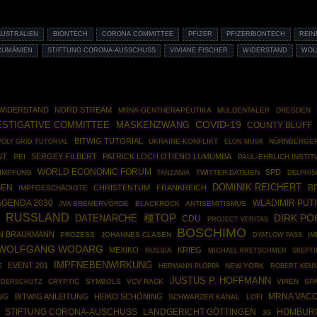
AUSTRALIEN
BIONTECH
CORONA COMMITTEE
PFIZER
PFIZERBIONTECH
REIN
RUMÄNIEN
STIFTUNG CORONA-AUSSCHUSS
VIVIANE FISCHER
WIDERSTAND
WOL
WIDERSTAND
NORD STREAM
MRNA-GENTHERAPEUTIKA
MULDENTALER
DRESDEN
COVID-19
ESTIGATIVE COMMITTEE
MASKENZWANG
COUNTY BLUFF
BITWIG TUTORIAL
POLY GRID TUTORIAL
UKRAINE-KONFLIKT
NÜRNBERGE
ELON MUSK
NT
SERGEY FILBERT
PATRICK LOCH OTIENO LUMUMBA
PEI
PAUL-EHRLICH INSTIT
WORLD ECONOMIC FORUM
SPD
IMPFUNG
TWITTER-DATEIEN
TANZANIA
DELPHIS
DOMINIK REICHERT
BI
GEN
CHRISTENTUM
FRANKREICH
IMPFGESCHÄDIGTE
AGENDA 2030
WLADIMIR PUT
JVA BREMERVÖRDE
BLACKROCK
ANTISEMITISMUS
RUSSLAND
種TOP
DIRK P
DATENARCHE
CDU
PROJECT VERITAS
BOSCHIMO
N BRAUKMANN
PROZESS
JOHANNES CLASEN
I
DYATLOW PASS
WOLFGANG WODARG
MEXIKO
KRIEG
RUSSIA
SKEPTI
MICHAEL KRETSCHMER
IMPFNEBENWIRKUNG
EVENT 201
E
HERMANN PLOPPA
NEW YORK
ROBERT KENN
JUSTUS P. HOFFMANN
CRYPTIC
SYMBOLS
VCV RACK
VIREN
SP
NDERSCHUTZ
NG
BITWIG ANLEITUNG
HEIKO SCHÖNING
MRNA VAC
SCHWARZER KANAL
LOFI
STIFTUNG CORONA-AUSCHUSS
HOMBUR
LANDGERICHT GÖTTINGEN
3G