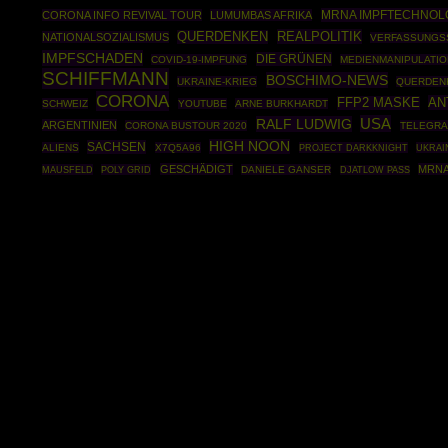
MRNA IMPFTECHNOL
CORONA INFO REVIVAL TOUR
LUMUMBAS AFRIKA
REALPOLITIK
QUERDENKEN
NATIONALSOZIALISMUS
VERFASSUNGS
IMPFSCHADEN
DIE GRÜNEN
COVID-19-IMPFUNG
MEDIENMANIPULATIO
SCHIFFMANN
BOSCHIMO-NEWS
UKRAINE-KRIEG
QUERDEN
CORONA
AN
FFP2 MASKE
SCHWEIZ
YOUTUBE
ARNE BURKHARDT
USA
RALF LUDWIG
ARGENTINIEN
CORONA BUSTOUR 2020
TELEGR
HIGH NOON
SACHSEN
ALIENS
X7Q5A96
PROJECT DARKKNIGHT
UKRAI
GESCHÄDIGT
MRNA
MAUSFELD
POLY GRID
DANIELE GANSER
DJATLOW PASS