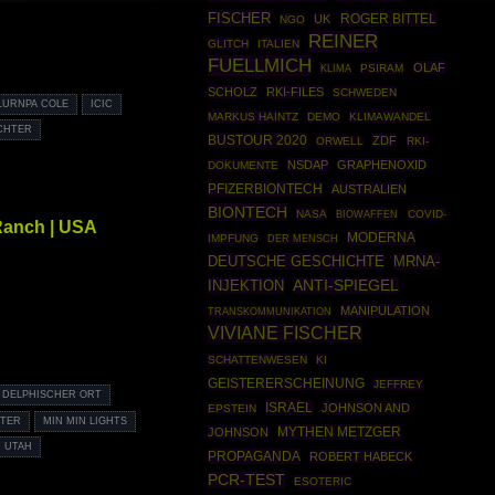
FISCHER
ROGER BITTEL
UK
NGO
REINER
GLITCH
ITALIEN
FUELLMICH
OLAF
PSIRAM
KLIMA
SCHOLZ
RKI-FILES
SCHWEDEN
LURNPA COLE
ICIC
MARKUS HAINTZ
DEMO
KLIMAWANDEL
ICHTER
BUSTOUR 2020
ZDF
ORWELL
RKI-
NSDAP
GRAPHENOXID
DOKUMENTE
PFIZERBIONTECH
AUSTRALIEN
BIONTECH
NASA
BIOWAFFEN
COVID-
 Ranch | USA
MODERNA
IMPFUNG
DER MENSCH
DEUTSCHE GESCHICHTE
MRNA-
INJEKTION
ANTI-SPIEGEL
MANIPULATION
TRANSKOMMUNIKATION
VIVIANE FISCHER
SCHATTENWESEN
KI
GEISTERERSCHEINUNG
JEFFREY
DELPHISCHER ORT
ISRAEL
JOHNSON AND
EPSTEIN
HTER
MIN MIN LIGHTS
MYTHEN METZGER
JOHNSON
UTAH
PROPAGANDA
ROBERT HABECK
PCR-TEST
ESOTERIC