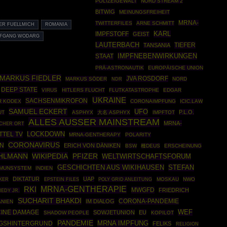
POLIZEIGEWALT
NORD STREAM 2
BITWIG
MEINUNGSFREIHEIT
MRNA-
TWITTERFILES
ARNE SCHMITT
ER FUELLMICH
ROMANIA
KARL
IMPFSTOFF
GEIST
FGANG WODARG
LAUTERBACH
TIEFER
TANSANIA
IMPFNEBENWIRKUNGEN
STAAT
PRÄ-ASTRONAUTIK
EUROPÄISCHE UNION
MARKUS FIEDLER
JVA ROSDORF
MARKUS SÖDER
NORD
NDR
DEEP STATE
VIRUS
HITLERS FLUCHT
FLUTKATASTROPHE
EDGAR
UKRAINE
SACHSENMIKROFON
R KODEX
CORONAIMPFUNG
ICIC.LAW
SAMUEL ECKERT
UFO
P.L.O.
UT
ASPHYX
大名 ASPHYX
IMPFTOT
ALLES AUSSER MAINSTREAM
MRNA-
CHER ORT
TTEL TV
LOCKDOWN
MRNA-GENTHERAPY
POLARITY
CORONAVIRUS
IN
ERICH VON DÄNIKEN
BSW
種DEUS
ERSCHEINUNG
OHLMANN
WIKIPEDIA
PFIZER
WELTWIRTSCHAFTSFORUM
GESCHICHTEN AUS WIKIHAUSEN
STEFAN
MMUNSYSTEM
INDIEN
DIKTATUR
UAP
KER
EPSTEIN FILES
POLY GRID ANLEITUNG
MOSKAU
NWO
MRNA-GENTHERAPIE
RKI
MWGFD
FRIEDRICH
EDY JR.
SUCHARIT BHAKDI
CORONA-PANDEMIE
IM DIALOG
ANIEN
WEF
CINE DAMAGE
SOWJETUNION
EU
SHADOW PEOPLE
KOPILOT
PANDEMIE
MRNA IMPFUNG
GSHINTERGRUND
FELIKS
RELIGION