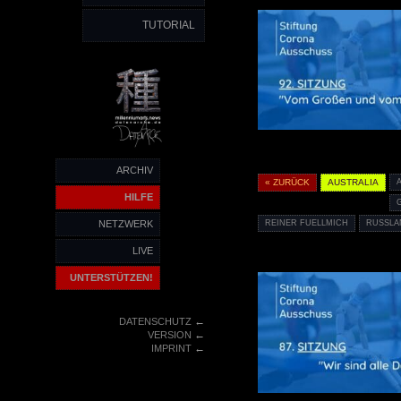
TUTORIAL
ARCHIV
« ZURÜCK
AUSTRALIA
HILFE
NETZWERK
REINER FUELLMICH
RUSSLA
LIVE
UNTERSTÜTZEN!
←
DATENSCHUTZ
←
VERSION
←
IMPRINT