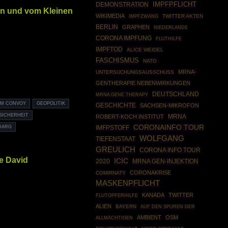
IMPFPFLICHT
DEMONSTRATION
n und vom Kleinen
WIKIMEDIA
IMPFZWANG
TWITTER AKTEN
BERLIN
GRAPHEN
NIEDERLANDE
CORONA IMPFUNG
FLUTHILFE
IMPFTOD
ALICE WEIDEL
FASCHISMUS
NATO
MRNA-
UNTERSUCHUNGSAUSSCHUSS
GENTHERAPIE NEBENWIRKUNGEN
DEUTSCHLAND
MRNA GENE THERAPY
M CONVOY
GEOPOLITIK
GESCHICHTE
SACHSEN-MIKROFON
SICHERHEIT
MRNA
ROBERT-KOCH INSTITUT
CORONAINFO TOUR
IMFPSTOFF
DARG
WOLFGANG
TIEFENSTAAT
GREULICH
CORONA INFO TOUR
e David
ICIC
2020
MRNA GEN-INJEKTION
CORONAKRISE
COMIRNATY
MASKENPFLICHT
KANADA
TWITTER
FLUTOPFERHILFE
ALIEN
BAYERN
AUF DEN SPUREN DER
AMBIENT
OSM
ALLMÄCHTIGEN