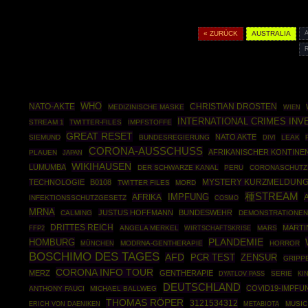
« ZURÜCK
AUSTRALIA
WHO
NATO-AKTE
CHRISTIAN DROSTEN
MEDIZINISCHE MASKE
WIEN
INTERNATIONAL CRIMES INV
STREAM 1
TWITTER-FILES
IMPFSTOFFE
GREAT RESET
NATO AKTE
SIEMUND
BUNDESREGIERUNG
LEAK
DIVI
CORONA-AUSSCHUSS
AFRIKANISCHER KONTINE
PLAUEN
JAPAN
WIKIHAUSEN
LUMUMBA
DER SCHWARZE KANAL
PERU
CORONASCHUTZ
TECHNOLOGIE
B0108
MYSTERY KURZMELDUN
TWITTER FILES
MORD
種STREAM
AFRIKA
IMPFUNG
INFEKTIONSSCHUTZGESETZ
COSMO
MRNA
JUSTUS HOFFMANN
BUNDESWEHR
CALMING
DEMONSTRATIONEN
DRITTES REICH
MARTI
FFP2
ANGELA MERKEL
WIRTSCHAFTSKRISE
MARS
HOMBURG
PLANDEMIE
MÜNCHEN
MODRNA-GENTHERAPIE
HORROR
BOSCHIMO DES TAGES
AFD
PCR TEST
ZENSUR
GRIPP
CORONA INFO TOUR
MERZ
GENTHERAPIE
SERIE
DYATLOV PASS
KI
DEUTSCHLAND
COVID19-IMPFU
ANTHONY FAUCI
MICHAEL BALLWEG
THOMAS RÖPER
3121534312
MUSIC
ERICH VON DAENIKEN
METABIOTA