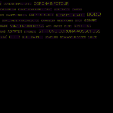
9
CORONA INFOTOUR
COVID19-IMPFSTOFFE
NGSIMPFUNG
KÜNSTLICHE INTELLIGENZ
DÄMON
MIKE YEADON
BODO
MRNA-IMPFSTOFFE
RKI-PROTOKOLLE
DAGMAR SCHÖN
ORT
GEIMPFT
WORLD HEALTH ORGANIZATION
AHRWEILER
GESCHICHTE
SPUK
ANNALENA BAERBOCK
RATIE
BUNDESTAG
ARD
ANTIFA
PUTIN
STIFTUNG CORONA-AUSSCHUSS
ÄGYPTEN
HWAB
SINSHEIM
HITLER
ISERÉ
BEATE BAHNER
HOMBURG
NEW WORLD ORDER
RAINER