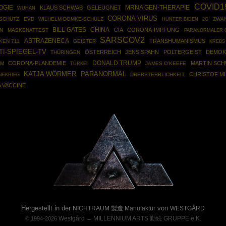
COVID1
OGIE
MRNA GEN-THERAPIE
KLAUS SCHWAB
GELEUGNET
WUHAN
CORONA VIRUS
SCHUTZ
EVD
WILHELM DOMKE-SCHULZ
ZWA
HUNTER BIDEN
2G
CHINA
BILL GATES
CIA
CORONA-IMPFUNG
N
MASKENATTEST
PARANORMALER 
SARSCOV2
ASTRAZENECA
TRANSHUMANISMUS
KEN 711
GEISTER
KREBS
TI-SPIEGEL-TV
ÖSTERREICH
JENS SPAHN
POLTERGEIST
DEMOK
THÜRINGEN
DONALD TRUMP
CORONA-PLANDEMIE
MARTIN SC
AM
TÜRKEI
JAMES O'KEEFE
PARANORMAL
KATJA WÖRMER
CHRISTOF M
NEKRIEG
ÜBERSTERBLICHKEIT
 VACCINE
Powered By :
Hergestellt in der
von
NICHTRAUM 製造 Manufaktur
WESTGÅRD
Westgård
MILLENNIUM ARTS 勤続 GRUPPE e.K.
© 1994-2026
→