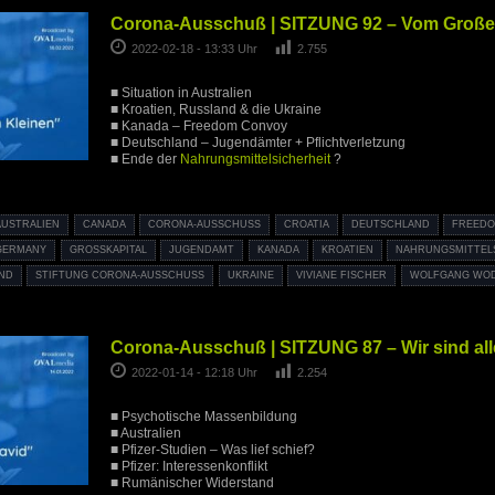
Corona-Ausschuß | SITZUNG 92 – Vom Große
2022-02-18 - 13:33 Uhr
2.755
■ Situation in Australien
■ Kroatien, Russland & die Ukraine
■ Kanada – Freedom Convoy
■ Deutschland – Jugendämter + Pflichtverletzung
■ Ende der
Nahrungsmittelsicherheit
?
AUSTRALIEN
CANADA
CORONA-AUSSCHUSS
CROATIA
DEUTSCHLAND
FREEDO
GERMANY
GROSSKAPITAL
JUGENDAMT
KANADA
KROATIEN
NAHRUNGSMITTEL
ND
STIFTUNG CORONA-AUSSCHUSS
UKRAINE
VIVIANE FISCHER
WOLFGANG WO
Corona-Ausschuß | SITZUNG 87 – Wir sind all
2022-01-14 - 12:18 Uhr
2.254
■ Psychotische Massenbildung
■ Australien
■ Pfizer-Studien – Was lief schief?
■ Pfizer: Interessenkonflikt
■ Rumänischer Widerstand