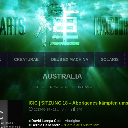
U
CREATURAE
DEUS EX MACHINA
SOLARIS
AUSTRALIA
LISTE ALLER "AUSTRALIA" EINTRÄGE
ICIC | SITZUNG 18 – Aborigenes kämpfen um
2023-03-29 - 12:14 Uhr
340
■
David Lurnpa Cole
– Aborigine
■
Bernie Bebenroth
– “
Bernie aus Australien
“