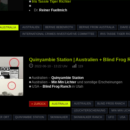
■
Iris Tassie Tiger Richter
■
Dr.
Reiner Fuellmich
AUSTRALIA
AUSTRALIEN
BERNIE BEBENROTH
BERNIE FROM AUSTRALIA
DAVID 
INTERNATIONAL CRIMES INVESTIGATIVE COMMITTEE
IRIS TASSIE TIGER R
Quinyambie Station | Australien + Blind Frog
2022-06-10 - 13:22 Uhr
119
■ Australien –
Quinyambie Station
■ Australien –
Min Min Lichter
und sonstige Erscheinungen
■ USA –
Blind Frog Ranch
in Utah
« ZURÜCK
AUSTRALIA
AUSTRALIEN
BLIND FROG RANCH
LEUCHTERSCHEINUNG
MIN MIN LIC
ER ORT
QUINYAMBIE STATION
SKINWALKER
SKINWALKER RANCH
UFO
USA