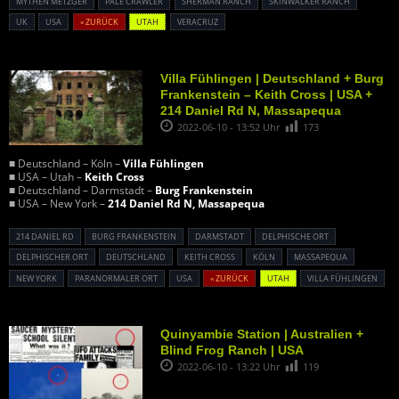
MYTHEN METZGER
PALE CRAWLER
SHERMAN RANCH
SKINWALKER RANCH
UK
USA
« ZURÜCK
UTAH
VERACRUZ
Villa Fühlingen | Deutschland + Burg
Frankenstein – Keith Cross | USA +
214 Daniel Rd N, Massapequa
2022-06-10 - 13:52 Uhr
173
■ Deutschland – Köln –
Villa Fühlingen
■ USA – Utah –
Keith Cross
■ Deutschland – Darmstadt –
Burg Frankenstein
■ USA – New York –
214 Daniel Rd N, Massapequa
214 DANIEL RD
BURG FRANKENSTEIN
DARMSTADT
DELPHISCHE ORT
DELPHISCHER ORT
DEUTSCHLAND
KEITH CROSS
KÖLN
MASSAPEQUA
NEW YORK
PARANORMALER ORT
USA
« ZURÜCK
UTAH
VILLA FÜHLINGEN
Quinyambie Station | Australien +
Blind Frog Ranch | USA
2022-06-10 - 13:22 Uhr
119