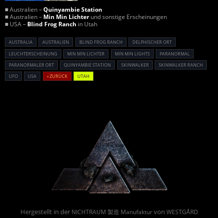
■ Australien –
Quinyambie Station
■ Australien –
Min Min Lichter
und sonstige Erscheinungen
■ USA –
Blind Frog Ranch
in Utah
AUSTRALIA
AUSTRALIEN
BLIND FROG RANCH
DELPHISCHER ORT
LEUCHTERSCHEINUNG
MIN MIN LICHTER
MIN MIN LIGHTS
PARANORMAL
PARANORMALER ORT
QUINYAMBIE STATION
SKINWALKER
SKINWALKER RANCH
UFO
USA
« ZURÜCK
UTAH
Powered By :
Hergestellt in der
von
NICHTRAUM 製造 Manufaktur
WESTGÅRD