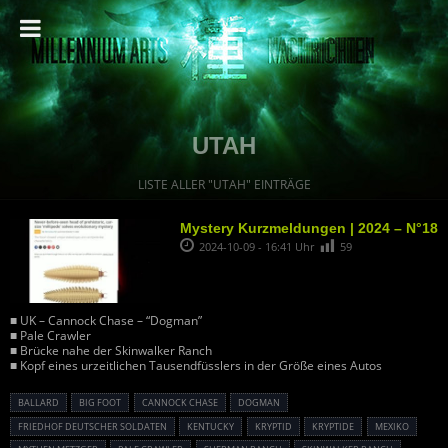
UTAH
LISTE ALLER "UTAH" EINTRÄGE
Mystery Kurzmeldungen | 2024 – N°18
2024-10-09 - 16:41 Uhr
59
■ UK – Cannock Chase – “Dogman”
■ Pale Crawler
■ Brücke nahe der Skinwalker Ranch
■ Kopf eines urzeitlichen Tausendfüsslers in der Größe eines Autos
BALLARD
BIG FOOT
CANNOCK CHASE
DOGMAN
FRIEDHOF DEUTSCHER SOLDATEN
KENTUCKY
KRYPTID
KRYPTIDE
MEXIKO