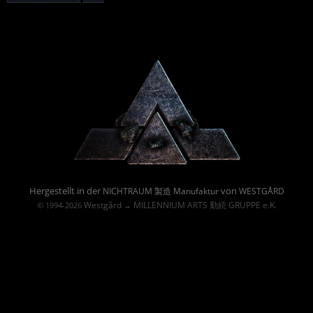
Powered By :
Hergestellt in der
von
NICHTRAUM 製造 Manufaktur
WESTGÅRD
Westgård
MILLENNIUM ARTS 勤続 GRUPPE e.K.
© 1994-2026
→