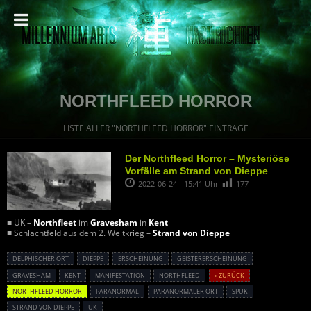
NORTHFLEED HORROR
LISTE ALLER "NORTHFLEED HORROR" EINTRÄGE
Der Northfleed Horror – Mysteriöse
Vorfälle am Strand von Dieppe
2022-06-24 - 15:41 Uhr
177
■ UK –
Northfleet
im
Gravesham
in
Kent
■ Schlachtfeld aus dem 2. Weltkrieg –
Strand von Dieppe
DELPHISCHER ORT
DIEPPE
ERSCHEINUNG
GEISTERERSCHEINUNG
GRAVESHAM
KENT
MANIFESTATION
NORTHFLEED
« ZURÜCK
NORTHFLEED HORROR
PARANORMAL
PARANORMALER ORT
SPUK
STRAND VON DIEPPE
UK