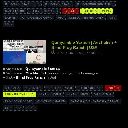
BROWN MOUNTAIN LIGHTS
BROWN MOUNTAINS
BROWN-MOUNTAIN-LICHTER
DANIEL CATON
GEORGE R. MANSFIELD
« ZURÜCK
LEUCHTERSCHEINUNG
LICHTER
NATIONAL GEOGRAPHIC
UFO
UNBEKANNTES PHÄNOMEN
USA
USGS
Quinyambie Station | Australien +
Blind Frog Ranch | USA
2022-06-10 - 13:22 Uhr
119
■ Australien –
Quinyambie Station
■ Australien –
Min Min Lichter
und sonstige Erscheinungen
■ USA –
Blind Frog Ranch
in Utah
AUSTRALIA
AUSTRALIEN
BLIND FROG RANCH
DELPHISCHER ORT
« ZURÜCK
LEUCHTERSCHEINUNG
MIN MIN LICHTER
MIN MIN LIGHTS
PARANORMAL
PARANORMALER ORT
QUINYAMBIE STATION
SKINWALKER
SKINWALKER RANCH
UFO
USA
UTAH