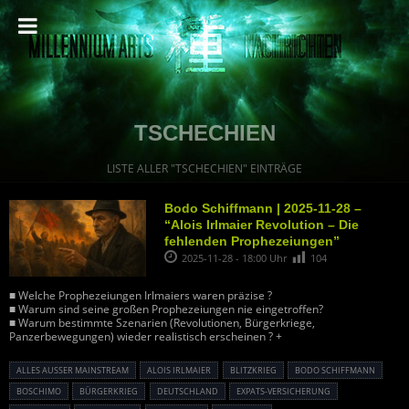
TSCHECHIEN
LISTE ALLER "TSCHECHIEN" EINTRÄGE
Bodo Schiffmann | 2025-11-28 –
“Alois Irlmaier Revolution – Die
fehlenden Prophezeiungen”
2025-11-28 - 18:00 Uhr
104
■ Welche Prophezeiungen Irlmaiers waren präzise ?
■ Warum sind seine großen Prophezeiungen nie eingetroffen?
■ Warum bestimmte Szenarien (Revolutionen, Bürgerkriege,
Panzerbewegungen) wieder realistisch erscheinen ? +
ALLES AUSSER MAINSTREAM
ALOIS IRLMAIER
BLITZKRIEG
BODO SCHIFFMANN
BOSCHIMO
BÜRGERKRIEG
DEUTSCHLAND
EXPATS-VERSICHERUNG