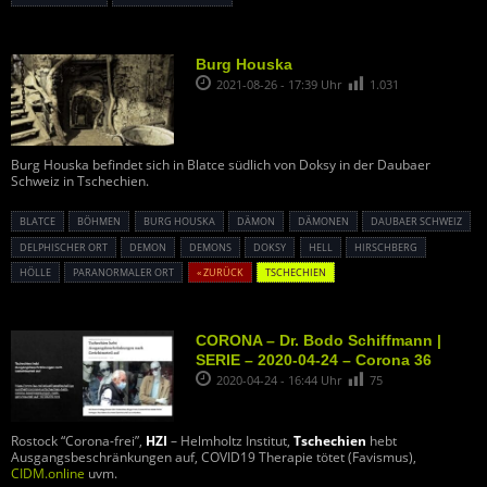
Burg Houska
2021-08-26 - 17:39 Uhr
1.031
Burg Houska befindet sich in Blatce südlich von Doksy in der Daubaer
Schweiz in Tschechien.
BLATCE
BÖHMEN
BURG HOUSKA
DÄMON
DÄMONEN
DAUBAER SCHWEIZ
DELPHISCHER ORT
DEMON
DEMONS
DOKSY
HELL
HIRSCHBERG
HÖLLE
PARANORMALER ORT
« ZURÜCK
TSCHECHIEN
CORONA – Dr. Bodo Schiffmann |
SERIE – 2020-04-24 – Corona 36
2020-04-24 - 16:44 Uhr
75
Rostock “Corona-frei”,
HZI
– Helmholtz Institut,
Tschechien
hebt
Ausgangsbeschränkungen auf, COVID19 Therapie tötet (Favismus),
CIDM.online
uvm.