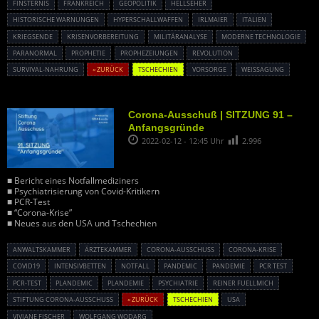
FINSTERNIS
FRANKREICH
GEOPOLITIK
HELLSEHER
HISTORISCHE WARNUNGEN
HYPERSCHALLWAFFEN
IRLMAIER
ITALIEN
KRIEGSENDE
KRISENVORBEREITUNG
MILITÄRANALYSE
MODERNE TECHNOLOGIE
PARANORMAL
PROPHETIE
PROPHEZEIUNGEN
REVOLUTION
SURVIVAL-NAHRUNG
« ZURÜCK
TSCHECHIEN
VORSORGE
WEISSAGUNG
Corona-Ausschuß | SITZUNG 91 –
Anfangsgründe
2022-02-12 - 12:45 Uhr
2.996
■ Bericht eines Notfallmediziners
■ Psychiatrisierung von Covid-Kritikern
■ PCR-Test
■ “Corona-Krise”
■ Neues aus den USA und Tschechien
ANWALTSKAMMER
ÄRZTEKAMMER
CORONA-AUSSCHUSS
CORONA-KRISE
COVID19
INTENSIVBETTEN
NOTFALL
PANDEMIC
PANDEMIE
PCR TEST
PCR-TEST
PLANDEMIC
PLANDEMIE
PSYCHIATRIE
REINER FUELLMICH
STIFTUNG CORONA-AUSSCHUSS
« ZURÜCK
TSCHECHIEN
USA
VIVIANE FISCHER
WOLFGANG WODARG