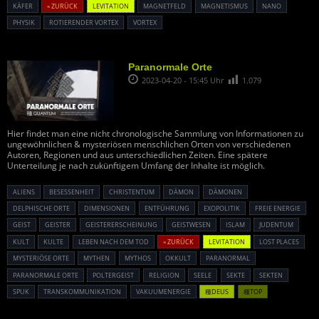
KÄFER
« ZURÜCK
LEVITATION
MAGNETFELD
MAGNETISMUS
NANO
PHYSIK
ROTIERENDER VORTEX
VORTEX
Paranormale Orte
2023-04-20 - 15:45 Uhr
1.079
Hier findet man eine nicht chronologische Sammlung von Informationen zu
ungewöhnlichen & mysteriösen menschlichen Orten von verschiedenen
Autoren, Regionen und aus unterschiedlichen Zeiten. Eine spätere
Unterteilung je nach zukünftigem Umfang der Inhalte ist möglich.
ALIENS
BESESSENHEIT
CHRISTENTUM
DÄMON
DÄMONEN
DELPHISCHE ORTE
DIMENSIONEN
ENTFÜHRUNG
EXOPOLITIK
FREIE ENERGIE
GEIST
GEISTER
GEISTERERSCHEINUNG
GEISTWESEN
ISLAM
JUDENTUM
KULT
KULTE
LEBEN NACH DEM TOD
« ZURÜCK
LEVITATION
LOST PLACES
MYSTERIÖSE ORTE
MYTHEN
MYTHOS
OKKULT
PARANORMAL
PARANORMALE ORTE
POLTERGEIST
RELIGION
SEELE
SEKTE
SEKTEN
SPUK
TRANSKOMMUNIKATION
VAKUUMENERGIE
種DEUS
種TOP