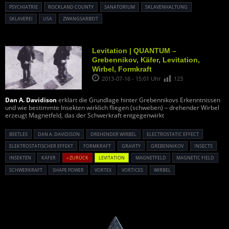
PSYCHIATRIE
ROCKLAND COUNTY
SANATORIUM
SKLAVENHALTUNG
SKLAVEREI
USA
ZWANGSARBEIT
Levitation | QUANTUM –
Grebennikov, Käfer, Levitation,
Wirbel, Formkraft
2013-07-16 - 15:01 Uhr
123
Dan A. Davidison
erklärt die Grundlage hinter Grebennikovs Erkenntnissen
und wie bestimmte Insekten wirklich fliegen (schweben) – drehender Wirbel
erzeugt Magnetfeld, das der Schwerkraft entgegenwirkt
BEETLES
DAN A. DAVIDISON
DREHENDER WIRBEL
ELECTROSTATIC EFFECT
ELEKTROSTATISCHER EFFEKT
FORMKRAFT
GRAVITY
GREBENNIKOV
INSECTS
INSEKTEN
KÄFER
« ZURÜCK
LEVITATION
MAGNETFELD
MAGNETIC FIELD
SCHWERKRAFT
SHAPE POWER
VORTEX
VORTICES
WIRBEL