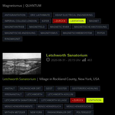
Magnetismus | QUANTUM
ANTIGRAVITATION
ERIC LAITHWAITE
HEAVY ELECTRICAL ENGINEERING
IMPERIAL COLLEGE LONDON
KÄFER
« ZURÜCK
LEVITATION
MAGNET
MAGNETANTRIEB
MAGNETFELD
MAGNETIC RIVER
MAGNETISCHE ANSTOSSUNG
MAGNETISCHE ANZIEHUNG
MAGNETISMUS
MAGNETSCHWEBESYSTEM
PHYSIK
RINGMAGNET
Letchworth Sanatorium
2020-08-31 - 20:15 Uhr
463
Letchworth Sanatorium
| Village in Rockland County, New York, USA
ANSTALT
DELPHISCHER ORT
GEIST
GEISTER
GEISTERERSCHEINUNG
IRRENANSTALT
LETCHWORTH
LETCHWORTH ASYLUM
LETCHWORTH SANATORIUM
LETCHWORTH VILLAGE
« ZURÜCK
LEVITATION
MENSCHENEXPERIMENTE
MENSCHENVERSUCH
MENSCHENVERSUCHE
MYTHEN METZGER
NEW YORK
PARANORMALER ORT
POLTERGEIST