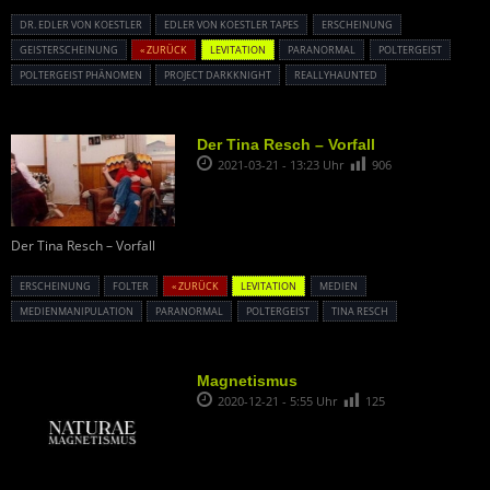
DR. EDLER VON KOESTLER
EDLER VON KOESTLER TAPES
ERSCHEINUNG
GEISTERSCHEINUNG
« ZURÜCK
LEVITATION
PARANORMAL
POLTERGEIST
POLTERGEIST PHÄNOMEN
PROJECT DARKKNIGHT
REALLYHAUNTED
Der Tina Resch – Vorfall
2021-03-21 - 13:23 Uhr
906
Der Tina Resch – Vorfall
ERSCHEINUNG
FOLTER
« ZURÜCK
LEVITATION
MEDIEN
MEDIENMANIPULATION
PARANORMAL
POLTERGEIST
TINA RESCH
Magnetismus
2020-12-21 - 5:55 Uhr
125