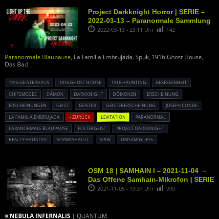
Project Darkknight Horror | SERIE –
2022-03-13 – Paranormale Sammlung
2022-03-13 - 23:11 Uhr
142
Paranormale Blaupause
, La Familia Embrujada, Spuk, 1916 Ghost House,
Das Bad
1916 GEISTERHAUS
1916 GHOST HOUSE
1916 HAUNTING
BESESSENHEIT
CHITSMCGEE
DÄMON
DARKKNIGHT
DÖMONEN
ERSCHEINUNG
ERSCHEINUNGEN
GEIST
GEISTER
GEISTERERSCHEINUNG
JOSEPH CONDE
LA FAMILIA EMBRUJADA
« ZURÜCK
LEVITATION
PARANORMAL
PARANORMALE BLAUPAUSE
POLTERGEIST
PROJECT DARKKNIGHT
REALLY HAUNTED
SOYMASHALUC
SPUK
UMSAMIGUESS
OSM 18 | SAMHAIN I – 2021-11-04 →
Das Offene Samhain-Mikrofon | SERIE
2021-11-05 - 19:37 Uhr
990
■
NEBULA INFERNALIS
| QUANTUM