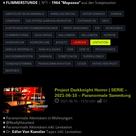
■
FLIMMERSTUNDE
| N°1 –
1964 “Морозко”
aus der Sowjetunion
ABENTEUER IM ZAUBERWALD
ANNELIESE MICHEL
ANTON SEMINOV
DÄMON
DÄMONEN
DAS OFFENE SAMHAIN-MIKROFON
DATENARCHE
DEFA
ELEKTRONISCHES STIMMENPHÄNOMEN
ERNST SENKOWSKI
EVP
EXORZISMUS
FLIMMERSTUNDE
GESA DRÖGE
HALLOWEEN
HELLOWEEN
HORROR
HORRORFILM
HORRORFILME
JENSEITS
« ZURÜCK
LEVITATION
NEBULA INFERNALIS
NINA KULAGINA
OSM
OSM 18
PSYCHOKINESE
SACHSENMIKROFON
SAMHAIN
SOWJETUNION
SURREALISMUS
TONBANDSTIMMEN
TRANSKOMMUNIKATION
UDSSR
VÄTERCHEN FROST
МОРОЗКО
Project Darkknight Horror | SERIE –
2021-06-10 – Paranormale Sammlung
2021-06-10 - 13:52 Uhr
57
■ Paranormale Aktivitäten in Wohnungen
■ @ReallyHaunted
■ Paranormale Aktivitäten inkl. Levitation
■ Dr.
Edler Von Koestler
Tapes inkl. Levitation