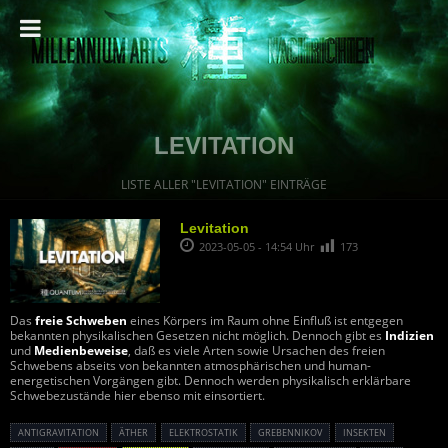
LEVITATION
LISTE ALLER "LEVITATION" EINTRÄGE
Levitation
2023-05-05 - 14:54 Uhr
173
Das
freie Schweben
eines Körpers im Raum ohne Einfluß ist entgegen
bekannten physikalischen Gesetzen nicht möglich. Dennoch gibt es
Indizien
und
Medienbeweise
, daß es viele Arten sowie Ursachen des freien
Schwebens abseits von bekannten atmosphärischen und human-
energetischen Vorgängen gibt. Dennoch werden physikalisch erklärbare
Schwebezustände hier ebenso mit einsortiert.
ANTIGRAVITATION
ÄTHER
ELEKTROSTATIK
GREBENNIKOV
INSEKTEN