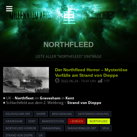
NORTHFLEED
LISTE ALLER "NORTHFLEED" EINTRÄGE
Der Northfleed Horror – Mysteriöse
Vorfälle am Strand von Dieppe
2022-06-24 - 15:41 Uhr
177
■ UK –
Northfleet
im
Gravesham
in
Kent
■ Schlachtfeld aus dem 2. Weltkrieg –
Strand von Dieppe
DELPHISCHER ORT
DIEPPE
ERSCHEINUNG
GEISTERERSCHEINUNG
GRAVESHAM
KENT
MANIFESTATION
« ZURÜCK
NORTHFLEED
NORTHFLEED HORROR
PARANORMAL
PARANORMALER ORT
SPUK
STRAND VON DIEPPE
UK