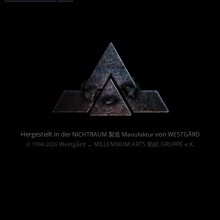
Powered By :
Hergestellt in der
von
NICHTRAUM 製造 Manufaktur
WESTGÅRD
Westgård
MILLENNIUM ARTS 勤続 GRUPPE e.K.
© 1994-2026
→