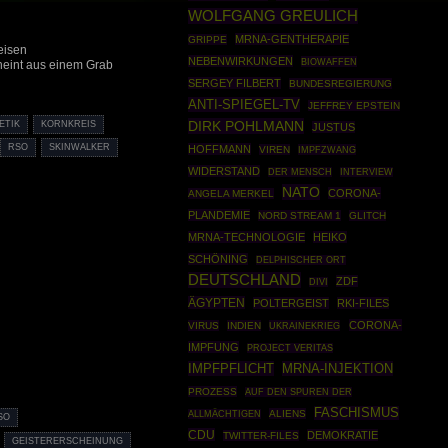
WOLFGANG GREULICH
MRNA-GENTHERAPIE
GRIPPE
eisen
NEBENWIRKUNGEN
BIOWAFFEN
heint aus einem Grab
SERGEY FILBERT
BUNDESREGIERUNG
ANTI-SPIEGEL-TV
JEFFREY EPSTEIN
DIRK POHLMANN
ETIK
KORNKREIS
JUSTUS
RSO
SKINWALKER
HOFFMANN
VIREN
IMPFZWANG
WIDERSTAND
DER MENSCH
INTERVIEW
NATO
CORONA-
ANGELA MERKEL
PLANDEMIE
NORD STREAM 1
GLITCH
MRNA-TECHNOLOGIE
HEIKO
SCHÖNING
DELPHISCHER ORT
DEUTSCHLAND
ZDF
DIVI
ÄGYPTEN
POLTERGEIST
RKI-FILES
CORONA-
VIRUS
INDIEN
UKRAINEKRIEG
IMPFUNG
PROJECT VERITAS
IMPFPFLICHT
MRNA-INJEKTION
PROZESS
AUF DEN SPUREN DER
FASCHISMUS
ALIENS
ALLMÄCHTIGEN
SO
CDU
DEMOKRATIE
TWITTER-FILES
GEISTERERSCHEINUNG