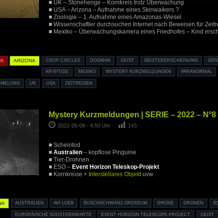
■ UK – Stonehenge – Kornkreis trotz Überwachung
■ USA – Arizona – Aufnahme eines Skinwalkers ?
■ Zoologie – 1. Aufnahme eines Amazonas-Wiesel
■ Wissenschaftler durchsuchen Internet nach Beweisen für Zeitr
■ Mexiko – Überwachungskamera eines Friedhofes – Kind ersc
CK
ARIZONA
CROP CIRCLES
DOGMAN
GEIST
GEISTERERSCHEINUNG
GEN
KRYPTIDE
MEXIKO
MYSTERY KURZMELDUNGEN
PARANORMAL
MMELUNG
UK
USA
ZEITREISEN
Mystery Kurzmeldungen | SERIE – 2022 – N°8
2022-05-09 - 4:50 Uhr
143
■ Scheintod
■
Australien
– kopflose Pinguine
■ Tier-Drohnen
■ ESO –
Event Horizon Teleskop-Projekt
■ Kornkreise +
Interstellares Objekt
uvw.
NA
AUSTRALIEN
AVI LOEB
BUSCHSCHWANZ-OPOSSUM
DRONE
DRONEN
E
EUROPÄISCHE SÜDSTERNWARTE
EVENT HORIZON TELESCOPE-PROJECT
GEIST