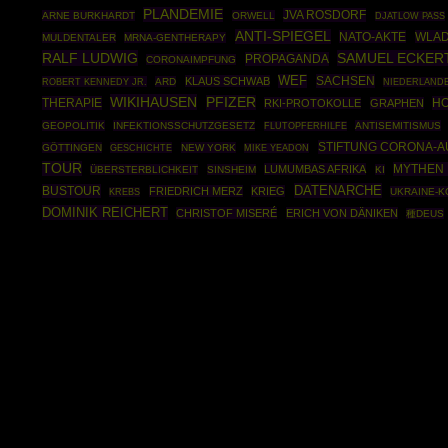
PLANDEMIE
JVA ROSDORF
ARNE BURKHARDT
ORWELL
DJATLOW PASS
ANTI-SPIEGEL
NATO-AKTE
WLAD
MULDENTALER
MRNA-GENTHERAPY
RALF LUDWIG
SAMUEL ECKER
PROPAGANDA
CORONAIMPFUNG
WEF
SACHSEN
KLAUS SCHWAB
ROBERT KENNEDY JR.
ARD
NIEDERLAND
WIKIHAUSEN
PFIZER
THERAPIE
H
RKI-PROTOKOLLE
GRAPHEN
GEOPOLITIK
INFEKTIONSSCHUTZGESETZ
ANTISEMITISMUS
FLUTOPFERHILFE
STIFTUNG CORONA-
GÖTTINGEN
GESCHICHTE
NEW YORK
MIKE YEADON
TOUR
MYTHEN
LUMUMBAS AFRIKA
ÜBERSTERBLICHKEIT
SINSHEIM
KI
DATENARCHE
BUSTOUR
FRIEDRICH MERZ
KRIEG
UKRAINE-K
KREBS
DOMINIK REICHERT
CHRISTOF MISERÉ
ERICH VON DÄNIKEN
種DEUS