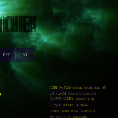
EXT
INT
種
AGENDA 2030
BITWIG ANLEITUNG
STREAM
POLY GRID ANLEITUNG
5
RUSSLAND
WIKIPEDIA
ISRAEL
BITWIG TUTORIAL
ERSCHEINUNG
RAINER MAUSFELD
TANSANIA
TWITTER AKTEN