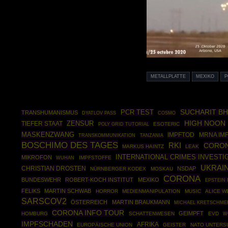
METALLPLATTE
MEXIKO
P
PCR TEST
SUCHARIT BH
TRANSHUMANISMUS
COSMO
DYATLOV PASS
ZENSUR
HIGH NOON
TIEFER STAAT
POLY GRID TUTORIAL
ESOTERIC
MASKENZWANG
IMPFTOD
MRNA IM
TRANSKOMMUNIKATION
TANZANIA
BOSCHIMO DES TAGES
RKI
CORON
MARKUS HAINTZ
LEAK
INTERNATIONAL CRIMES INVESTI
MIKROFON
IMPFSTOFFE
WUHAN
UKRAI
CHRISTIAN DROSTEN
NSDAP
NÜRNBERGER KODEX
MOSKAU
CORONA
BUNDESWEHR
ROBERT-KOCH INSTITUT
MEXIKO
EPSTEIN 
FELIKS
MARTIN SCHWAB
HORROR
MEDIENMANIPULATION
MUSIC
ALICE W
SARSCOV2
ÖSTERREICH
MARTIN BRAUKMANN
MICHAEL KRETSCHME
CORONA INFO TOUR
GEIMPFT
HOMBURG
SCHATTENWESEN
EVD
W
IMPFSCHADEN
AFRIKA
EUROPÄISCHE UNION
GEISTER
NATO UNTER