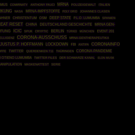
MRNA
SMUS
COMIRNATY
ANTHONY FAUCI
POLIZEIGEWALT
ITALIEN
RKUNG
MRNA-IMPFSTOFFE
NASA
POLY GRID
JOHANNES CLASEN
DEEP STATE
AHNER
CHRISTENTUM
OSM
P.L.O. LUMUMBA
SPANIEN
EAT RESET
CHINA
DEUTSCHLAND GESCHICHTE
MRNA GEN-
ICIC
BERLIN
PFUNG
EVENT 201
SPUK
CRYPTIC
TÜRKEI
MÜNCHEN
CORONA-AUSSCHUSS
ELLIGENZ
MRNA-GENTHERAPEUTIKA
JUSTUS P. HOFFMANN
CORONAINFO
LOCKDOWN
FBI
ANTIFA
CORONA-PANDEMIE
TWITTER
OFFE
QUERDENKEN 711
THÜRINGEN
H OTIENO LUMUMBA
TWITTER FILES
DER SCHWARZE KANAL
ELON MUSK
ANIPULATION
MASKENATTEST
SERIE