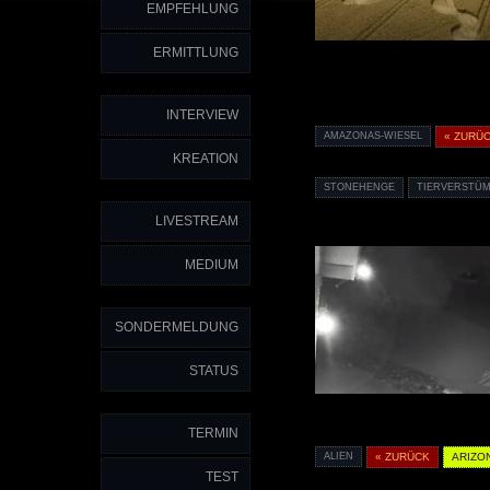
EMPFEHLUNG
ERMITTLUNG
INTERVIEW
AMAZONAS-WIESEL
« ZURÜ
KREATION
STONEHENGE
TIERVERSTÜ
LIVESTREAM
MEDIUM
SONDERMELDUNG
STATUS
TERMIN
ALIEN
« ZURÜCK
ARIZO
TEST