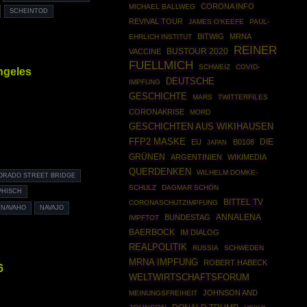
CORONA INFO
MICHAEL BALLWEG
SCHEINTOD
REVIVAL TOUR
JAMES O'KEEFE
PAUL-
BITWIG
MRNA
EHRLICH INSTITUT
REINER
BUSTOUR 2020
VACCINE
FUELLMICH
SCHWEIZ
COVID-
ngeles
DEUTSCHE
IMPFUNG
GESCHICHTE
MARS
TWITTERFILES
CORONAKRISE
MORD
GESCHICHTEN AUS WIKIHAUSEN
FFP2 MASKE
DIE
EU
B0108
JAPAN
GRÜNEN
ARGENTINIEN
WIKIMEDIA
QUERDENKEN
WILHELM DOMKE-
ORADO STREET BRIDGE
SCHULZ
DAGMAR SCHÖN
PHISCH
BITTEL TV
CORONASCHUTZIMPFUNG
NAVAHO
NAVAJO
ANNALENA
BUNDESTAG
IMPFTOT
BAERBOCK
IM DIALOG
REALPOLITIK
RUSSIA
SCHWEDEN
MRNA IMPFUNG
ROBERT HABECK
6
WELTWIRTSCHAFTSFORUM
JOHNSON AND
MEINUNGSFREIHEIT