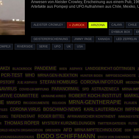
Anwesen von Aleister Crowley, Erscheinung aus einem Pub, 196
Artefakte aus Pompeji und UFO Aufnahmen aus Chile, Mexiko,
ALEISTER CROWLEY
« ZURÜCK
ARIZONA
CALAYA
CHILE
DYBBUK BOX
E
GEISTERERSCHEINUNG
JIMMY PAGE
KANADA
LED ZEPPELIN
OMPEJI
RIVERSIDE
SERIE
UFO
UK
USA
PANDEMIE
AKDI
LANDGERICHT GÖTTINGEN
BLACKROCK
ASPHYX
WIEN
PCR-TEST
WHO
MRNA GEN-INJEKTION
IMPFGESCHÄDIGTE
HUNTER BIDEN
CORONA INFOTOUR
STEFAN HOMBURG
FPSTOFF
大名 ASPHYX
MEDIZI
AVIRUS
PARANORMAL
ASTRAZENECA
SPD
MRNA-IM
COVID-19-IMPFUNG
ROBERT KOCH-INSTITUT
MARKU
GATIVE COMMITTEE
UKRAINE-KRIEG
MRNA-GENTHERAPIE
NE
MWGFD
RKI-DOKUMENTE
PLAUEN
RELIGION
BOSCHIMO-NEWS
CORONA VIRUS
IMPFN
KARL LAUTERBACH
FILES
ROGER BITTEL
TIEFENSTAAT
AFRIKANISCHER KONTINENT
EIDEL
IMMUNSYST
THOMAS RÖPER
MYSTERY KURZMELDUNGEN
TWITTER-DATEIEN
PUTIN
R
AFD
MRNA IMPFTECHNOLOGIE
MR
ORLD HEALTH ORGANIZATION
DRESDEN
DDR
BODO SCHIFFMANN
SUCHUNGSAUSSCHUSS
DAN
ERICH VON DAENIKEN