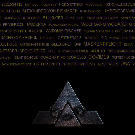
3121534312
NORD STREAM
NATIONALSOZIALI
KOPILOT
POLARITY
VCV RACK
ALEXANDER VON BISMARCK
IMPFNEBENWI
IMIR PUTIN
KLIMAWANDEL
T
BILL GATES
ALIEN
BEATE B
MODRNA-GENTHERAPIE
FFP2
MRNA GENE THERAPY
WOLFGANG WODARG
GR
MODERNA
FRANKREICH
SCHWARZER KANAL
E
ANTONIA FISCHER
OMBURGSHINTERGRUND
CORONA IM
EDGAR SIEMUND
SACHSENMIKROFON
GENTHERAPIE
CIA
YOUTUBE
KÜNSTLICHE INT
FLUTHILFE
MASKENPFLICHT
AUSCHUSS
GELEUGNET
UAP
WIRTSCHAFTSKRISE
KLIMA
 METZGER
ADOLF HITLER
AMBIENT
LOFI
NEW WORLD ORDER
COVID19-IMPFST
COVID19
CORONA INFO TOUR 2020
OLAF SCHOLZ
PATRICK LOC
ONFLIKT
USA
DRITTES REICH
COVID19-IMPFUNG
AUSTRALIEN
M
PARANORMALER ORT
Powered By :