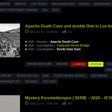
NKREISE
KREATUR
LOST PLACES
PAPUA-NEUGUINEA
PINGUIN
QUEENSLAND
NITED STATES SPACE COMMAND
USA
USSC
Apache Death Cave und dunkle Orte in Los A
2021-12-15 - 15:28 Uhr
141
■ USA – Arizona –
Apache Death Cave
■ USA – Los Angeles –
Colorado Street Bridge
■ USA – Los Angeles –
Devils Gate Dam
APACHE DEATH CAVE
APACHEN
« ZURÜCK
ARIZONA
COL
DEL
CHER ORT
DEVILS GATE DAM
DINÉ
FLOOD CONTROL DISTRICT
LOS ANGELES
ANORMALER ORT
PASADENA
TWO GUNS
Mystery Kurzmeldungen | SERIE – 2020 – N°2
2020-11-24 - 10:35 Uhr
146