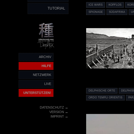
ICE WARS
KOPFLOS
KOR
TUTORIAL
SPIONAGE
SÜDAFRIKA
U
ARCHIV
HILFE
NETZWERK
LIVE
DELPHISCHE ORTE
DELPHIS
UNTERSTÜTZEN!
ORDO TEMPLI ORIENTIS
PAR
←
DATENSCHUTZ
←
VERSION
←
IMPRINT