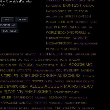
DONALD TRUMP
JOHNSON
HEIKO
7 – Riverside (Kanada),
 USA
BIONTECH
KANADA
SCHOENING
MARKUS SÖDER
PEI
TELEGRAM
PFIZERBIONTECH
DYATLOW PASS
DIBBUK
DYBBUK
GEIST
PSIRAM
DEMO
BSW
SKEPTIKER
RSCHEINUNG
DEMONSTRATION
NWO
NDR
3G
LOCH NESS
WORLD ECONOMIC FORUM
2G
COVID-19
FLUTKATASTROPHE
MRNA-IMPFSTOFF
PRÄ-ASTRONAUTIK
ARNE SCHMITT
METABIOTA
GEISTERERSCHEINUNG
JVA BREMERVÖRDE
GENOZID
HITLERS FLUCHT
JENS SPAHN
UK
NGO
PROJECT DARKKNIGHT
PERU
ICIC.LAW
BOSCHIMO
UFO
IMPFUNG
NISCHE MASKE
SHADOW PEOPLE
COUNTY BLUFF
PFSCHADEN
NATO AKTE
SACHSEN-
NORD STREAM 2
STIFTUNG CORONA-AUSSCHUSS
S FIEDLER
X7Q5A96
SOWJETUNION
CORONA BUSTOUR 2020
DÄMON
VERFASSUNGSSCHUTZ
ALLES AUSSER MAINSTREAM
EBENWIRKUNGEN
VIVIANE FISCHER
種TOP
EM
DEMONSTRATIONEN
HITLER
GRAPHENOXID
GESCHÄDIGT
CALMING
KINDERSCHUTZ
NA VACCINE DAMAGE
DIKTATUR
AHRWEILER
ZWANGSIMPFUNG
KATJA WÖRMER
IELE GANSER
BAYERN
HERMANN PLOPPA
SYMBOLS