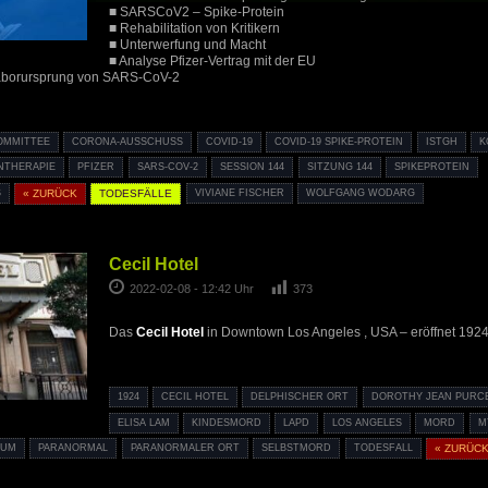
■ SARSCoV2 – Spike-Protein
■ Rehabilitation von Kritikern
■ Unterwerfung und Macht
■ Analyse Pfizer-Vertrag mit der EU
aborursprung von SARS-CoV-2
OMMITTEE
CORONA-AUSSCHUSS
COVID-19
COVID-19 SPIKE-PROTEIN
ISTGH
K
NTHERAPIE
PFIZER
SARS-COV-2
SESSION 144
SITZUNG 144
SPIKEPROTEIN
« ZURÜCK
TODESFÄLLE
VIVIANE FISCHER
WOLFGANG WODARG
Cecil Hotel
2022-02-08 - 12:42 Uhr
373
Das
Cecil Hotel
in Downtown Los Angeles , USA – eröffnet 192
1924
CECIL HOTEL
DELPHISCHER ORT
DOROTHY JEAN PURC
ELISA LAM
KINDESMORD
LAPD
LOS ANGELES
MORD
M
IUM
PARANORMAL
PARANORMALER ORT
SELBSTMORD
TODESFALL
« ZURÜC