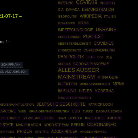
COVID19
IMPFUNG
POLARITY
DEMONSTRATION
CIA
KANADA
1-07-17 –
WIKIPEDIA
GEOPOLITIK
ITALIEN
MRNA
BIOWAFFEN
UKRAINE
IMPFTECHNOLOGIE
PCR TEST
ERSCHEINUNG
opfer –
COVID-19
ÜBERSTERBLICHKEIT
COVID19-IMPFUNG
KINDERSCHUTZ
REALPOLITIK
LEAK
大名
DIVI
CORONA-PLANDEMIE
ASPHYX
 SCHIFFMANN
ALLES AUSSER
ON AND JOHNSON
MAINSTREAM
MRNA GEN-
MRNA
INJEKTION
MEINUNGSFREIHEIT
IMPFUNG
HITLER
MODERNA
PROJECT DARKKNIGHT
DEUTSCHE GESCHICHTE
PATRICK LOCH
MEDIENMANIPULATION
CDU
 VACCINE
MRNA-GENTHERAPEUTIKA
TÜRKEI
DAGMAR SCHÖN
WIEN
BITWIG ANLEITUNG
AMBIENT
ORLD ORDER
GEISTER
IMPFSTOFFE
JAPAN
CORONAINFO
P STATE
BERLIN
MANIPULATION
NORD STREAM
PFIZER
ADOLF HITLER
TER-FILES
CRYPTIC
ANGELA MERKEL