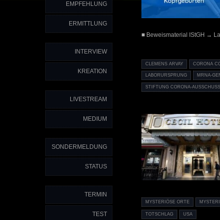
EMPFEHLUNG
ERMITTLUNG
■ Beweismaterial IStGH → L
INTERVIEW
CLEMENS ARVAY
CORONA C
KREATION
LABORURSPRUNG
MRNA-GE
STIFTUNG CORONA-AUSSCHUSS
LIVESTREAM
MEDIUM
SONDERMELDUNG
STATUS
TERMIN
MYSTERIÖSE ORTE
MYSTER
TEST
TOTSCHLAG
USA