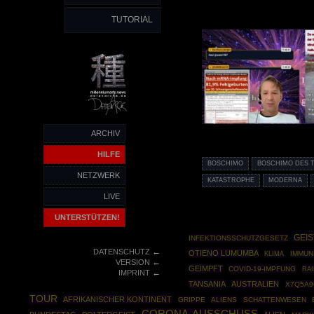
TUTORIAL
ARCHIV
HILFE
BOSCHIMO
BOSCHIMO DES 
NETZWERK
KATASTROPHE
MODERNA
LIVE
UNTERSTÜTZEN!
GEI
INFEKTIONSSCHUTZGESETZ
←
DATENSCHUTZ
OTIENO LUMUMBA
IMMUN
KLIMA
←
VERSION
GEIMPFT
COVID-19-IMPFUNG
RA
←
IMPRINT
TANSANIA
AUSTRALIEN
X7Q5A9
TOUR
AFRIKANISCHER KONTINENT
GRIPPE
ALIENS
SCHATTENWESEN