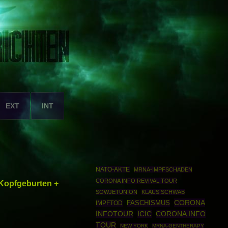
EXT
INT
NATO-AKTE
MRNA-IMPFSCHADEN
CORONA INFO REVIVAL TOUR
Kopfgeburten +
SOWJETUNION
KLAUS SCHWAB
CORONA
IMPFTOD
FASCHISMUS
INFOTOUR
ICIC
CORONA INFO
TOUR
NEW YORK
MRNA-GENTHERAPY