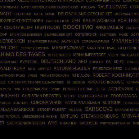
GESCHICHTEN AUS WIKIHAUSEN
CORONA IMPFUNG
LUMUMBA
US SÖDER
RALF LUDWIG
CORO
D STREAM 2
NATO UNTERSUCHUNGSAUSSCHUSS
ICIC.LAW
NATO
DEUTSCHLAND GESCHICHTE
TELEGRAM
NASA
MUSIC
MODRNA-GENT
UFO
PCR-TES
KATJA WÖRMER
NDGERICHT GÖTTINGEN
TWITTER FILES
BOSCHIMO
WIKIHAUSEN
HIGH NOON
A
COUNTY BLUFF
ESOTER
SDAP
ÖSTERREICH
SKEPTIKER
MORD
GÖTT
ERICH VON DAENIKEN
DELPHISCHER ORT
VIVIANE F
UERDENKEN
ÄGYPTEN
SCHWARZER KANAL
CORONAIMPFUNG
PFLICHT
MASKENZWANG
MARTIN SCHWAB
GELEUGNE
JEFFREY EPSTEIN
HIMO DES TAGES
MRNA IMFPSTOFF
NATO AKTE
MULDENTALER
VIREN
DEUTSCHLAND
AFD
EVENT 201
FBI
KRIEG
GSIMPFUNG
KOPILOT
PROJEC
ANTONIA FISCHER
ONALD TRUMP
FRIEDRICH MERZ
NGO
IMPFTOT
EPSTEIN 
ROBERT KOCH-INSTI
IM DIALOG
ANTHONY FAUCI
VIRUS
PRÄ-ASTRONAUTIK
MRNA-TECHNOLOGIE
ULZ
種DEUS
KLIMAW
AUF DEN SPUREN DER ALLMÄCHTIGEN
2G
AGENDA 2030
CORONAKRISE
BITWIG TUTORIAL
GEIST
P
DDR
SERIE
N MUSK
REICHERT
CHRISTIAN DROSTEN
PROPAGANDA
RKI-PROTOKOLLE
GLITCH
CORONA VIRUS
BUSTOUR
MARTIN BRAUKMANN
KROCK
YOUTUBE
HEIKO S
SARSCOV2
NALENA BAERBOCK
SERGEY FILBERT
MOSKAU
UKRAINE-KRIE
MRNA-
STEFAN HOMBURG
IMPFUNG
RID TUTORIAL
MEDIZINISCHE MASKE
ER
WHO
SACHSENMIKROFON
SACHSEN
GRAPHEN
MR
WIRTSCHAFTSKRISE