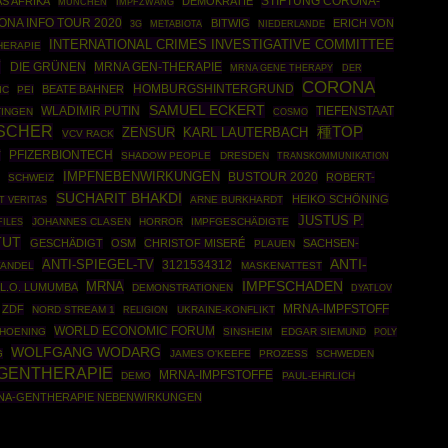
STIFTUNG CORONA-
S AFRIKA
DEMOKRATIE
MÜNCHEN
IMPFZWANG
NA INFO TOUR 2020
BITWIG
ERICH VON
3G
METABIOTA
NIEDERLANDE
INTERNATIONAL CRIMES INVESTIGATIVE COMMITTEE
HERAPIE
T
DIE GRÜNEN
MRNA GEN-THERAPIE
MRNA GENE THERAPY
DER
CORONA
HOMBURGSHINTERGRUND
BEATE BAHNER
IC
PEI
SAMUEL ECKERT
WLADIMIR PUTIN
TIEFENSTAAT
INGEN
COSMO
ISCHER
種TOP
ZENSUR
KARL LAUTERBACH
VCV RACK
PFIZERBIONTECH
T
SHADOW PEOPLE
DRESDEN
TRANSKOMMUNIKATION
IMPFNEBENWIRKUNGEN
BUSTOUR 2020
ROBERT-
SCHWEIZ
SUCHARIT BHAKDI
HEIKO SCHÖNING
ARNE BURKHARDT
T VERITAS
JUSTUS P.
FILES
JOHANNES CLASEN
HORROR
IMPFGESCHÄDIGTE
TUT
GESCHÄDIGT
OSM
CHRISTOF MISERÉ
SACHSEN-
PLAUEN
ANTI-SPIEGEL-TV
ANTI-
3121534312
ANDEL
MASKENATTEST
IMPFSCHADEN
MRNA
.L.O. LUMUMBA
DEMONSTRATIONEN
DYATLOV
ZDF
MRNA-IMPFSTOFF
NORD STREAM 1
UKRAINE-KONFLIKT
RELIGION
WORLD ECONOMIC FORUM
CHOENING
SINSHEIM
EDGAR SIEMUND
POLY
WOLFGANG WODARG
G
JAMES O'KEEFE
PROZESS
SCHWEDEN
GENTHERAPIE
MRNA-IMPFSTOFFE
DEMO
PAUL-EHRLICH
NA-GENTHERAPIE NEBENWIRKUNGEN