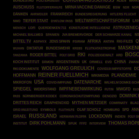
CORONA-AUSSCHUSS
BUNDESTAG
POLTERGEIST
ALIEN
MARK
AUSCHUSS
MRNA VACCINE DAMAGE
BSW
NOR
FLUTOPFERHILFE
NDR
DÄNIKEN
FRANKREICH
AHRWEILER
BUNDESREGIERUNG
HITLERS FLUCHT
TIEFER STAAT
WELTWIRTSCHAFTSFORUM
LA
NWO
DYATLOW PASS
ASTRAZENEC
LOFI
QUERDENKEN 711
KÜNSTLICHE INTELLIGENZ
MENSCH
N
MICHAEL BALLWEG
SPANIEN
JVA BREMERVÖRDE
DER SCHWARZE KANAL
BITTEL TV
AFRIKA
Q
JENS SPAHN
RKI-FILES
ASPHYX
PSIRAM
ANTIFA
MASKEN
DIKTATUR
BUNDESWEHR
FLUTKATASTROPHE
WUHAN
KREBS
BOSC
RKI
ROGER BITTEL
POLY GRID
POLIZEIGEWALT
ARD
TANZANIA
CHINA
KOCH INSTITUT
ARGENTINIEN
UK
DÄMON
ORWELL
EVD
ZWAN
WOLFGANG GREULICH
D
RKI-DOKUMENTE
COVID19-IMPFSTOFFE
REINER FUELLMICH
HOFFMANN
PLANDEMIE
WIKIMEDIA
USA
DATENARCHE
MIKROFON
COVID-IMPFUNG
WILHELM DOMKE-SCH
SPIEGEL
IMPFNEBENWIRKUNG
MWGFD
WIDERSTAND
PUTIN
ELO
DOMINIK 
NÜRNBERGER KODEX
CORONASCHUTZIMPFUNG
GENOZID
PASS
DRITTES REICH
MYTHEN METZGER
GRAPHENOXID
COMIRNATY
BLAC
AN
OLAF SCHOLZ
SPD
GRID ANLEITUNG
SYMBOLS
HOMBURG
FLUTHILFE
RUSSLAND
ISRAEL
LOCKDOWN
HERMANN PLOPPA
INDIEN
POLY G
DIRK POHLMANN
THOMAS RÖP
INSTITUT
SPUK
FFP2
INTERVIEW