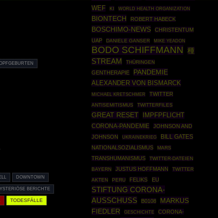
WEF
KI
WORLD HEALTH ORGANIZATION
BIONTECH
ROBERT HABECK
BOSCHIMO-NEWS
CHRISTENTUM
UAP
DANIELE GANSER
MIKE YEADON
BODO SCHIFFMANN
種
STREAM
THÜRINGEN
OPFGEBURTEN
PANDEMIE
GENTHERAPIE
ALEXANDER VON BISMARCK
TWITTER
MICHAEL KRETSCHMER
ANTISEMITISMUS
TWITTERFILES
GREAT RESET
IMPFPFLICHT
CORONA-PANDEMIE
JOHNSON AND
JOHNSON
BILL GATES
UKRAINEKRIEG
NATIONALSOZIALISMUS
MARS
4
TRANSHUMANISMUS
TWITTER-DATEIEN
JUSTUS HOFFMANN
BAYERN
TWITTER
ELL
DOWNTOWN
FELIKS
EU
AKTEN
PERU
STIFTUNG CORONA-
YSTERIÖSE BERICHTE
AUSSCHUSS
MARKUS
K
TODESFÄLLE
B0108
FIEDLER
CORONA-
GESCHICHTE