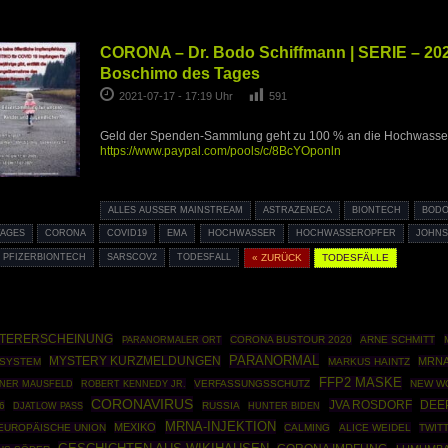
CORONA – Dr. Bodo Schiffmann | SERIE – 202
Boschimo des Tages
2021-07-17 - 17:19 Uhr
591
Geld der Spenden-Sammlung geht zu 100 % an die Hochwasser
https://www.paypal.com/pools/c/8BcYOponln
ALLES AUSSER MAINSTREAM
ASTRAZENECA
BIONTECH
BODO
TAGES
CORONA
COVID19
EMA
HOCHWASSER
HOCHWASSEROPFER
JOHNS
PFIZERBIONTECH
SARSCOV2
TODESFALL
« ZURÜCK
TODESFÄLLE
STERERSCHEINUNG
CORONA BUSTOUR 2020
ARNE SCHMITT
PARANORMALER ORT
PARANORMAL
MYSTERY KURZMELDUNGEN
MRNA
SYSTEM
MARKUS HAINTZ
FFP2 MASKE
INER MAUSFELD
ROBERT KENNEDY JR.
VERFASSUNGSSCHUTZ
NEW W
CORONAVIRUS
JVA ROSDORF
DEE
6
RUSSIA
DJATLOW PASS
HUNTER BIDEN
MRNA-INJEKTION
MEXIKO
EUROPÄISCHE UNION
CALMING
ALICE WEIDEL
TWIT