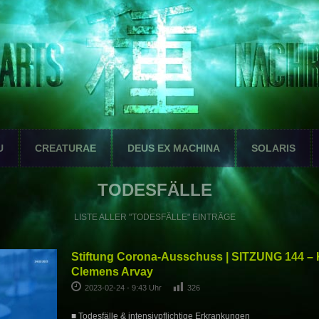
U
CREATURAE
DEUS EX MACHINA
SOLARIS
TODESFÄLLE
LISTE ALLER "TODESFÄLLE" EINTRÄGE
Stiftung Corona-Ausschuss | SITZUNG 144 – 
Clemens Arvay
2023-02-24 - 9:43 Uhr
326
■ Todesfälle & intensivpflichtige Erkrankungen