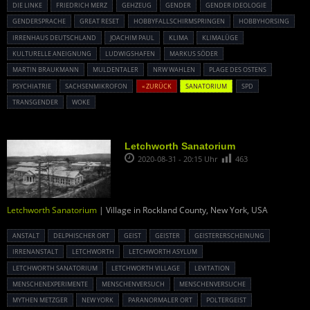
DIE LINKE
FRIEDRICH MERZ
GEHZEUG
GENDER
GENDER IDEOLOGIE
GENDERSPRACHE
GREAT RESET
HOBBYFALLSCHIRMSPRINGEN
HOBBYHORSING
IRRENHAUS DEUTSCHLAND
JOACHIM PAUL
KLIMA
KLIMALÜGE
KULTURELLE ANEIGNUNG
LUDWIGSHAFEN
MARKUS SÖDER
MARTIN BRAUKMANN
MULDENTALER
NRW WAHLEN
PLAGE DES OSTENS
PSYCHIATRIE
SACHSENMIKROFON
« ZURÜCK
SANATORIUM
SPD
TRANSGENDER
WOKE
Letchworth Sanatorium
2020-08-31 - 20:15 Uhr
463
Letchworth Sanatorium
| Village in Rockland County, New York, USA
ANSTALT
DELPHISCHER ORT
GEIST
GEISTER
GEISTERERSCHEINUNG
IRRENANSTALT
LETCHWORTH
LETCHWORTH ASYLUM
LETCHWORTH SANATORIUM
LETCHWORTH VILLAGE
LEVITATION
MENSCHENEXPERIMENTE
MENSCHENVERSUCH
MENSCHENVERSUCHE
MYTHEN METZGER
NEW YORK
PARANORMALER ORT
POLTERGEIST