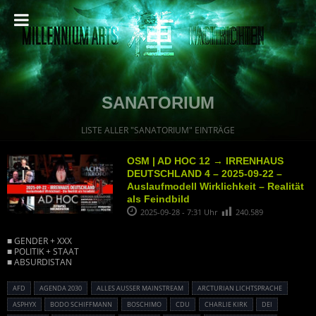
SANATORIUM
LISTE ALLER "SANATORIUM" EINTRÄGE
OSM | AD HOC 12 → IRRENHAUS
DEUTSCHLAND 4 – 2025-09-22 –
Auslaufmodell Wirklichkeit – Realität
als Feindbild
2025-09-28 - 7:31 Uhr
240.589
■ GENDER + XXX
■ POLITIK + STAAT
■ ABSURDISTAN
AFD
AGENDA 2030
ALLES AUSSER MAINSTREAM
ARCTURIAN LICHTSPRACHE
ASPHYX
BODO SCHIFFMANN
BOSCHIMO
CDU
CHARLIE KIRK
DEI