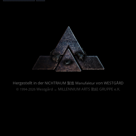
Powered By :
Hergestellt in der
von
NICHTRAUM 製造 Manufaktur
WESTGÅRD
Westgård
MILLENNIUM ARTS 勤続 GRUPPE e.K.
© 1994-2026
→