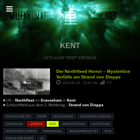
KENT
LISTE ALLER "KENT" EINTRÄGE
Der Northfleed Horror – Mysteriöse
Vorfälle am Strand von Dieppe
2022-06-24 - 15:41 Uhr
177
■ UK –
Northfleet
im
Gravesham
in
Kent
■ Schlachtfeld aus dem 2. Weltkrieg –
Strand von Dieppe
DELPHISCHER ORT
DIEPPE
ERSCHEINUNG
GEISTERERSCHEINUNG
GRAVESHAM
« ZURÜCK
KENT
MANIFESTATION
NORTHFLEED
NORTHFLEED HORROR
PARANORMAL
PARANORMALER ORT
SPUK
STRAND VON DIEPPE
UK