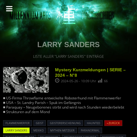
LARRY SANDERS
LISTE ALLER "LARRY SANDERS" EINTRÄGE
Mystery Kurzmeldungen | SERIE –
2024 – N°8
2024-05-26 - 10:09 Uhr
66
■ US-Firma Throwflame entwickelte Roboterhund mit Flammenwerfer
■ USA – St. Landry Parish – Spuk im Gefängnis
■ Paraquay – Neugeborenes stirbt und wird nach Stunden wiederbelebt
■ Strukturen auf dem Mond
FLAMMENWERFER
GEIST
GEISTERERSCHEINUNG
HAUNTED
« ZURÜCK
LARRY SANDERS
MEXIKO
MYTHEN METZGER
PARANORMAL