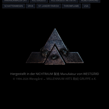
PARANORMALER ORT
POLTERGEIST
POLTERGEIST AKTIVITÄT
ROBOTERHUND
SCHATTENWESEN
SPUK
ST. LANDRY PARISH
THROWFLAME
USA
Powered By :
Hergestellt in der
von
NICHTRAUM 製造 Manufaktur
WESTGÅRD
Westgård
MILLENNIUM ARTS 勤続 GRUPPE e.K.
© 1994-2026
→