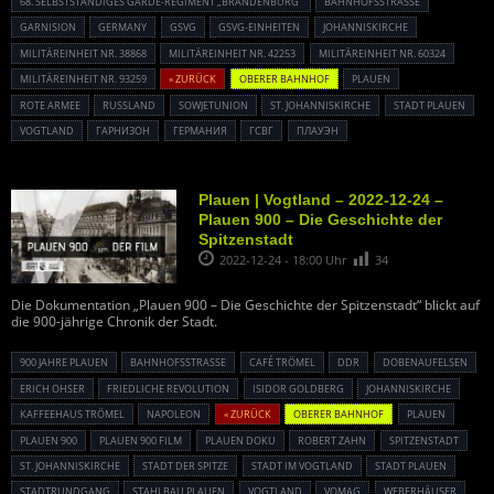
68. SELBSTSTÄNDIGES GARDE-REGIMENT „BRANDENBURG“
BAHNHOFSSTRASSE
GARNISION
GERMANY
GSVG
GSVG-EINHEITEN
JOHANNISKIRCHE
MILITÄREINHEIT NR. 38868
MILITÄREINHEIT NR. 42253
MILITÄREINHEIT NR. 60324
MILITÄREINHEIT NR. 93259
« ZURÜCK
OBERER BAHNHOF
PLAUEN
ROTE ARMEE
RUSSLAND
SOWJETUNION
ST. JOHANNISKIRCHE
STADT PLAUEN
VOGTLAND
ГАРНИЗОН
ГЕРМАНИЯ
ГСВГ
ПЛАУЭН
Plauen | Vogtland – 2022-12-24 –
Plauen 900 – Die Geschichte der
Spitzenstadt
2022-12-24 - 18:00 Uhr
34
Die Dokumentation „Plauen 900 – Die Geschichte der Spitzenstadt“ blickt auf
die 900-jährige Chronik der Stadt.
900 JAHRE PLAUEN
BAHNHOFSSTRASSE
CAFÉ TRÖMEL
DDR
DOBENAUFELSEN
ERICH OHSER
FRIEDLICHE REVOLUTION
ISIDOR GOLDBERG
JOHANNISKIRCHE
KAFFEEHAUS TRÖMEL
NAPOLEON
« ZURÜCK
OBERER BAHNHOF
PLAUEN
PLAUEN 900
PLAUEN 900 FILM
PLAUEN DOKU
ROBERT ZAHN
SPITZENSTADT
ST. JOHANNISKIRCHE
STADT DER SPITZE
STADT IM VOGTLAND
STADT PLAUEN
STADTRUNDGANG
STAHLBAU PLAUEN
VOGTLAND
VOMAG
WEBERHÄUSER