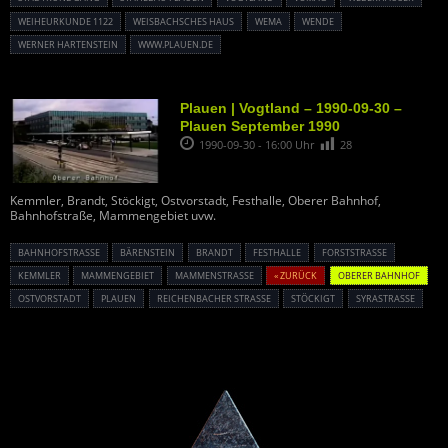
WEIHEURKUNDE 1122
WEISBACHSCHES HAUS
WEMA
WENDE
WERNER HARTENSTEIN
WWW.PLAUEN.DE
Plauen | Vogtland – 1990-09-30 –
Plauen September 1990
1990-09-30 - 16:00 Uhr
28
Kemmler, Brandt, Stöckigt, Ostvorstadt, Festhalle, Oberer Bahnhof,
Bahnhofstraße, Mammengebiet uvw.
BAHNHOFSTRASSE
BÄRENSTEIN
BRANDT
FESTHALLE
FORSTSTRASSE
KEMMLER
MAMMENGEBIET
MAMMENSTRASSE
« ZURÜCK
OBERER BAHNHOF
OSTVORSTADT
PLAUEN
REICHENBACHER STRASSE
STÖCKIGT
SYRASTRASSE