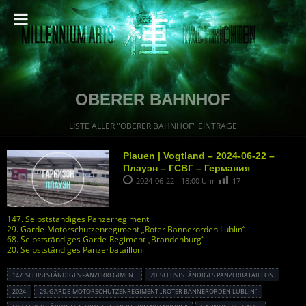
OBERER BAHNHOF
LISTE ALLER "OBERER BAHNHOF" EINTRÄGE
Plauen | Vogtland – 2024-06-22 –
Плауэн – ГСВГ – Германия
2024-06-22 - 18:00 Uhr
17
147. Selbstständiges Panzerregiment
29. Garde-Motorschützenregiment „Roter Bannerorden Lublin“
68. Selbstständiges Garde-Regiment „Brandenburg“
20. Selbstständiges Panzerbataillon
147. SELBSTSTÄNDIGES PANZERREGIMENT
20. SELBSTSTÄNDIGES PANZERBATAILLON
2024
29. GARDE-MOTORSCHÜTZENREGIMENT „ROTER BANNERORDEN LUBLIN“