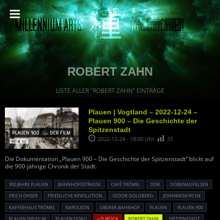
ROBERT ZAHN
LISTE ALLER "ROBERT ZAHN" EINTRÄGE
Plauen | Vogtland – 2022-12-24 –
Plauen 900 – Die Geschichte der
Spitzenstadt
2022-12-24 - 18:00 Uhr
33
Die Dokumentation „Plauen 900 – Die Geschichte der Spitzenstadt“ blickt auf
die 900-jährige Chronik der Stadt.
900 JAHRE PLAUEN
BAHNHOFSSTRASSE
CAFÉ TRÖMEL
DDR
DOBENAUFELSEN
ERICH OHSER
FRIEDLICHE REVOLUTION
ISIDOR GOLDBERG
JOHANNISKIRCHE
KAFFEEHAUS TRÖMEL
NAPOLEON
OBERER BAHNHOF
PLAUEN
PLAUEN 900
PLAUEN 900 FILM
PLAUEN DOKU
« ZURÜCK
ROBERT ZAHN
SPITZENSTADT