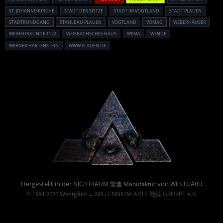
ST. JOHANNISKIRCHE
STADT DER SPITZE
STADT IM VOGTLAND
STADT PLAUEN
STADTRUNDGANG
STAHLBAU PLAUEN
VOGTLAND
VOMAG
WEBERHÄUSER
WEIHEURKUNDE 1122
WEISBACHSCHES HAUS
WEMA
WENDE
WERNER HARTENSTEIN
WWW.PLAUEN.DE
Powered By :
Hergestellt in der
von
NICHTRAUM 製造 Manufaktur
WESTGÅRD
Westgård
MILLENNIUM ARTS 勤続 GRUPPE e.K.
© 1994-2026
→