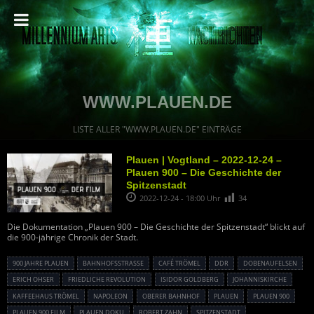
WWW.PLAUEN.DE
LISTE ALLER "WWW.PLAUEN.DE" EINTRÄGE
Plauen | Vogtland – 2022-12-24 –
Plauen 900 – Die Geschichte der
Spitzenstadt
2022-12-24 - 18:00 Uhr
34
Die Dokumentation „Plauen 900 – Die Geschichte der Spitzenstadt“ blickt auf
die 900-jährige Chronik der Stadt.
900 JAHRE PLAUEN
BAHNHOFSSTRASSE
CAFÉ TRÖMEL
DDR
DOBENAUFELSEN
ERICH OHSER
FRIEDLICHE REVOLUTION
ISIDOR GOLDBERG
JOHANNISKIRCHE
KAFFEEHAUS TRÖMEL
NAPOLEON
OBERER BAHNHOF
PLAUEN
PLAUEN 900
PLAUEN 900 FILM
PLAUEN DOKU
ROBERT ZAHN
SPITZENSTADT