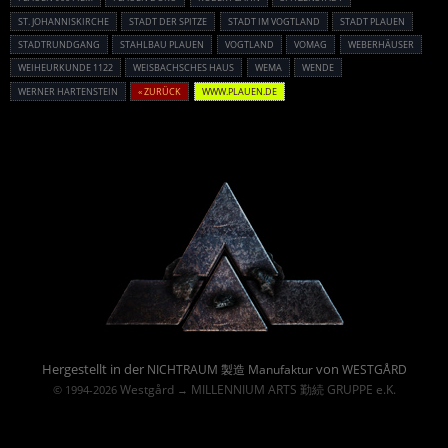
ST. JOHANNISKIRCHE
STADT DER SPITZE
STADT IM VOGTLAND
STADT PLAUEN
STADTRUNDGANG
STAHLBAU PLAUEN
VOGTLAND
VOMAG
WEBERHÄUSER
WEIHEURKUNDE 1122
WEISBACHSCHES HAUS
WEMA
WENDE
WERNER HARTENSTEIN
« ZURÜCK
WWW.PLAUEN.DE
Powered By :
Hergestellt in der
von
NICHTRAUM 製造 Manufaktur
WESTGÅRD
Westgård
MILLENNIUM ARTS 勤続 GRUPPE e.K.
© 1994-2026
→