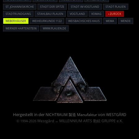
ST. JOHANNISKIRCHE
STADT DER SPITZE
STADT IM VOGTLAND
STADT PLAUEN
STADTRUNDGANG
STAHLBAU PLAUEN
VOGTLAND
VOMAG
« ZURÜCK
WEBERHÄUSER
WEIHEURKUNDE 1122
WEISBACHSCHES HAUS
WEMA
WENDE
WERNER HARTENSTEIN
WWW.PLAUEN.DE
Powered By :
Hergestellt in der
von
NICHTRAUM 製造 Manufaktur
WESTGÅRD
Westgård
MILLENNIUM ARTS 勤続 GRUPPE e.K.
© 1994-2026
→