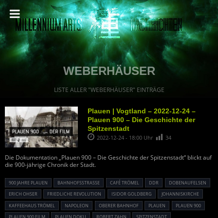
WEBERHÄUSER
LISTE ALLER "WEBERHÄUSER" EINTRÄGE
Plauen | Vogtland – 2022-12-24 –
Plauen 900 – Die Geschichte der
Spitzenstadt
2022-12-24 - 18:00 Uhr
34
Die Dokumentation „Plauen 900 – Die Geschichte der Spitzenstadt“ blickt auf
die 900-jährige Chronik der Stadt.
900 JAHRE PLAUEN
BAHNHOFSSTRASSE
CAFÉ TRÖMEL
DDR
DOBENAUFELSEN
ERICH OHSER
FRIEDLICHE REVOLUTION
ISIDOR GOLDBERG
JOHANNISKIRCHE
KAFFEEHAUS TRÖMEL
NAPOLEON
OBERER BAHNHOF
PLAUEN
PLAUEN 900
PLAUEN 900 FILM
PLAUEN DOKU
ROBERT ZAHN
SPITZENSTADT