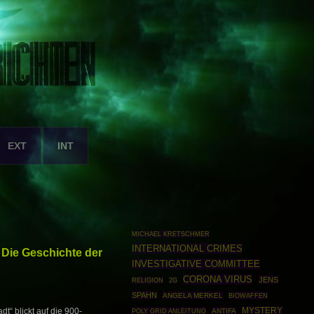
EXT
INT
MICHAEL KRETSCHMER
INTERNATIONAL CRIMES
 Die Geschichte der
INVESTIGATIVE COMMITTEE
CORONA VIRUS
JENS
RELIGION
2G
SPAHN
ANGELA MERKEL
BIOWAFFEN
MYSTERY
t“ blickt auf die 900-
POLY GRID ANLEITUNG
ANTIFA