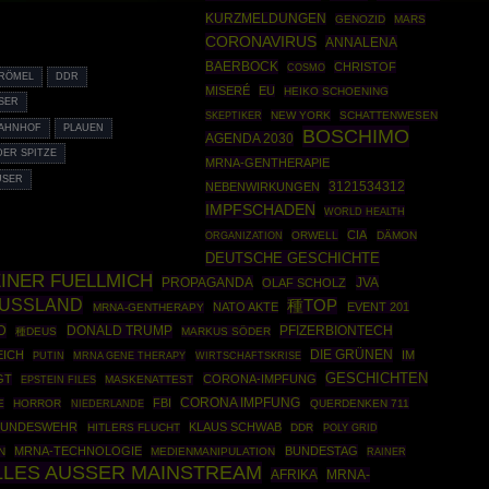
KURZMELDUNGEN
GENOZID
MARS
CORONAVIRUS
ANNALENA
BAERBOCK
CHRISTOF
COSMO
TRÖMEL
DDR
MISERÉ
EU
HEIKO SCHOENING
SER
SKEPTIKER
NEW YORK
SCHATTENWESEN
AHNHOF
PLAUEN
BOSCHIMO
AGENDA 2030
DER SPITZE
MRNA-GENTHERAPIE
USER
3121534312
NEBENWIRKUNGEN
IMPFSCHADEN
WORLD HEALTH
CIA
ORGANIZATION
ORWELL
DÄMON
DEUTSCHE GESCHICHTE
INER FUELLMICH
PROPAGANDA
JVA
OLAF SCHOLZ
USSLAND
種TOP
NATO AKTE
EVENT 201
MRNA-GENTHERAPY
D
DONALD TRUMP
PFIZERBIONTECH
種DEUS
MARKUS SÖDER
DIE GRÜNEN
ICH
IM
PUTIN
MRNA GENE THERAPY
WIRTSCHAFTSKRISE
GESCHICHTEN
GT
CORONA-IMPFUNG
EPSTEIN FILES
MASKENATTEST
FBI
CORONA IMPFUNG
E
HORROR
QUERDENKEN 711
NIEDERLANDE
BUNDESWEHR
KLAUS SCHWAB
HITLERS FLUCHT
DDR
POLY GRID
MRNA-TECHNOLOGIE
BUNDESTAG
N
MEDIENMANIPULATION
RAINER
LLES AUSSER MAINSTREAM
AFRIKA
MRNA-