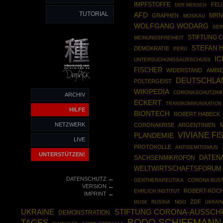
IMPFSTOFFE
FEL
DER MENSCH
TUTORIAL
AFD
MRN
GRAPHEN
MOSKAU
WOLFGANG WODARG
SER
STIFTUNG 
MEINUNGSFREIHEIT
STEFAN 
DEMOKRATIE
PERU
IC
UNTERSUCHUNGSAUSSCHUSS
FISCHER
WIDERSTAND
AMBI
DEUTSCHLA
POLTERGEIST
WIKIPEDIA
CORONASCHUTZIM
ARCHIV
ECKERT
TRANSKOMMUNIKATION
HILFE
BIONTECH
ROBERT HABECK
NETZWERK
CORONAKRISE
ARGENTINIEN
VIVIANE F
PLANDEMIE
LIVE
PROTOKOLLE
ANTISEMITISMUS
UNTERSTÜTZEN!
DATEN
SACHSENMIKROFON
WELTWIRTSCHAFTSFORUM
←
DATENSCHUTZ
GENTHERAPEUTIKA
CORONA BUST
←
VERSION
ROBERT-KOCH
EHRLICH INSTITUT
←
IMPRINT
ZDF
RUSSIA
NGO
UKRAIN
MUSK
STIFTUNG CORONA-AUSSCHU
UKRAINE
DEMONSTRATION
BODO SCHIFFMANN
TAGES