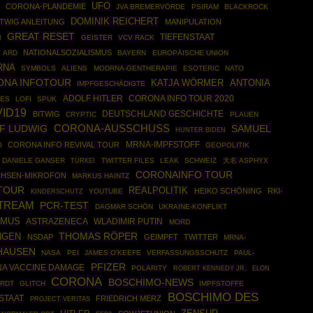
UFO
CORONA-PLANDEMIE
JVA BREMERVÖRDE
PSIRAM
BLACKROCK
DOMINIK REICHERT
ITWIG ANLEITUNG
MANIPULATION
GREAT RESET
TIEFENSTAAT
GEISTER
VCV RACK
N
NATIONALSOZIALISMUS
ARD
BAYERN
EUROPÄISCHE UNION
RNA
SYMBOLS
ALIENS
MODRNA-GENTHERAPIE
ESOTERIC
NATO
ONA INFOTOUR
ANTONIA
KATJA WÖRMER
IMPFGESCHÄDIGTE
ADOLF HITLER
CORONA INFO TOUR 2020
LES
LOFI
SPUK
ID19
DEUTSCHLAND GESCHICHTE
BITWIG
CRYPTIC
PLAUEN
F LUDWIG
CORONA-AUSSCHUSS
SAMUEL
HUNTER BIDEN
CORONA INFO REVIVAL TOUR
MRNA-IMPFSTOFF
O
GEOPOLITIK
DANIELE GANSER
TÜRKEI
TWITTER FILES
LEAK
SCHWEIZ
大名 ASPHYX
CORONAINFO TOUR
CHSEN-MIKROFON
MARKUS HAINTZ
TOUR
REALPOLITIK
HEIKO SCHÖNING
RKI-
YOUTUBE
KINDERSCHUTZ
TREAM
PCR-TEST
DAGMAR SCHÖN
UKRAINE-KONFLIKT
SMUS
ASTRAZENECA
WLADIMIR PUTIN
MORD
THOMAS RÖPER
NGEN
NSDAP
GEIMPFT
TWITTER
MRNA-
HAUSEN
NASA
PEI
JAMES O'KEEFE
VERFASSUNGSSCHUTZ
PAUL-
PFIZER
A VACCINE DAMAGE
POLARITY
ROBERT KENNEDY JR.
ELON
CORONA
BOSCHIMO-NEWS
RDT
GLITCH
IMPFSTOFFE
BOSCHIMO DES
 STAAT
FRIEDRICH MERZ
PROJECT VERITAS