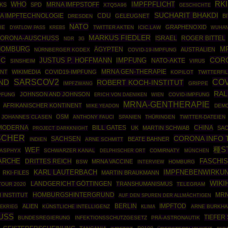
RKI
WHO
IMPFPFLICHT
MRNA IMFPSTOFF
IKS
SPD
X7Q5A96
GESCHICHTE
SUCHARIT BHAKDI
A IMPFTECHNOLOGIE
CDU
GELEUGNET
B
DRESDEN
NATO
GRAPHENOXID
IE
TWITTER AKTEN
ICIC.LAW
DYATLOW PASS
KREBS
WUHA
MARKUS FIEDLER
CORONA-AUSCHUSS
ISRAEL
ROGER BITTEL
NDR
3G
HOMBURG
M
ÄGYPTEN
AUSTRALIEN
NÜRNBERGER KODEX
COVID-19-IMPFUNG
IC
COR
JUSTUS P. HOFFMANN
IMPFUNG
NATO-AKTE
SINSHEIM
VIRUS
MRNA GEN-THERAPIE
ENT
WIKIMEDIA
COVID19-IMPFUNG
KOPILOT
TWITTERFI
COV
SARSCOV2
ND
ROBERT KOCH-INSTITUT
IMPFZWANG
GRIPPE
RAL
JOHNSON AND JOHNSON
PFUNG
COVID-IMPFUNG
ERICH VON DAENIKEN
WIEN
MRNA-GENTHERAPIE
AFRIKANISCHER KONTINENT
DEM
MIKE YEADON
OSM
JOHANNES CLASEN
ANTHONY FAUCI
SPANIEN
THÜRINGEN
TWITTER-DATEIEN
MODERNA
CHINA
BILL GATES
UK
MARTIN SCHWAB
SA
PROJECT DARKKNIGHT
ISCHER
CORONA INFO 
SACHSEN
BEATE BAHNER
INDIEN
ARNE SCHMITT
種S
WEF
ASPHYX
SCHWARZER KANAL
COMIRNATY
MÜNCHEN
DELPHISCHER ORT
ARCHE
DRITTES REICH
FASCHI
MRNA VACCINE
BSW
HOMBURG
INTERVIEW
IMPFNEBENWIRKU
KARL LAUTERBACH
RKI-FILES
MARTIN BRAUKMANN
WIKI
LANDGERICHT GÖTTINGEN
TRANSHUMANISMUS
OUR 2020
TELEGRAM
HOMBURGSHINTERGRUND
 INSTITUT
MRN
AUF DEN SPUREN DER ALLMÄCHTIGEN
BERLIN
IMPFTOD
ALIEN
EKRIEG
KÜNSTLICHE INTELLIGENZ
ARNE BURKHA
KLIMA
SS
TIEFER
BUNDESREGIERUNG
INFEKTIONSSCHUTZGESETZ
PRÄ-ASTRONAUTIK