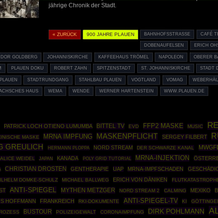
jährige Chronik der Stadt.
« ZURÜCK
900 JAHRE PLAUEN
BAHNHOFSSTRASSE
CAFÉ 
DOBENAUFELSEN
ERICH OH
SIDOR GOLDBERG
JOHANNISKIRCHE
KAFFEEHAUS TRÖMEL
NAPOLEON
OBERER B
M
PLAUEN DOKU
ROBERT ZAHN
SPITZENSTADT
ST. JOHANNISKIRCHE
STADT 
 PLAUEN
STADTRUNDGANG
STAHLBAU PLAUEN
VOGTLAND
VOMAG
WEBERHÄ
ACHSCHES HAUS
WEMA
WENDE
WERNER HARTENSTEIN
WWW.PLAUEN.DE
RE
BITTEL TV
FFP2 MASKE
PATRICK LOCH OTIENO LUMUMBA
EVD
MUSIC
R
MASKENPFLICHT
MRNA IMPFUNG
SERGEY FILBERT
ZINISCHE MASKE
 GREULICH
MWGF
NORD STREAM
HERMANN PLOPPA
DER SCHWARZE KANAL
MRNA-INJEKTION
KANADA
ÖSTERRE
ALICE WEIDEL
POLY GRID TUTORIAL
JAPAN
CHRISTIAN DROSTEN
GENTHERAPIE
UAP
MRNA-IMPFSCHADEN
GESCHÄDI
A
ERICH VON DÄNIKEN
ILHELM DOMKE-SCHULZ
MICHAEL BALLWEG
FLUTKATASTROPH
ANTI-SPIEGEL
MYTHEN METZGER
ST
MEXIKO
NORD STREAM 2
CALMING
ANTI-SPIEGEL-TV
US HOFFMANN
FRANKREICH
RKI-DOKUMENTE
KI
GÖTTINGE
A
DIRK POHLMANN
BUSTOUR
ROZESS
POLIZEIGEWALT
CORONAIMPFUNG