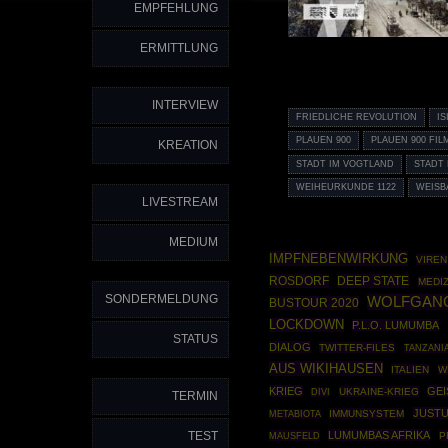
EMPFEHLUNG
ERMITTLUNG
INTERVIEW
FRIEDLICHE REVOLUTION
I
PLAUEN 900
PLAUEN 900 FIL
KREATION
STADT IM VOGTLAND
STADT
WEIHEURKUNDE 1122
WEISB
LIVESTREAM
MEDIUM
IMPFNEBENWIRKUNG
VIREN
ROSDORF
DEEP STATE
MEDI
SONDERMELDUNG
WOLFGANG
BUSTOUR 2020
LOCKDOWN
P.L.O. LUMUMBA
STATUS
DIALOG
TWITTER-FILES
TANZANI
AUS WIKIHAUSEN
ITALIEN
W
KRIEG
GEI
UKRAINE-KRIEG
DIVI
TERMIN
JUST
IMMUNSYSTEM
METABIOTA
TEST
LUMUMBAS AFRIKA
MAUSFELD
P