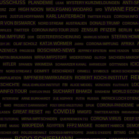
USSCHUSS
PLANDEMIE
ANTI-S
MYSTERY KURZMELDUNGEN
LEAK
VIVIANE FIS
WOLFGANG WODARG
HIGH NOON
MERZ
ZDF
SPD
KARL LAUTERBACH
JUSTUS HOFFMANN
CORONA INFO 
OFFE
TWITTER FILES
R VON BISMARCK
DONALD TRUMP
NORD STREAM
AUSTRALIEN
CORONA-
ZENSUR
PFIZER
CORONA INFO TOUR 2020
BERLIN
TWITTER
K
ERFILES
NA IMPFUNG
STEFAN HOM
GEISTERERSCHEINUNG
DDR
MARKUS SÖDER
KATJA WÖRMER
AFRIKA
OLAF SCHOLZ
CORONA-IMPFUNG
DY JR.
JAPAN
BOSCHIMO-NEWS
AZENECA
NSD
PROZESS
JEFFREY EPSTEIN
MIKE YEADON
MRNA IMFPSTOFF
ARTIN BRAUKMANN
WIDERSTAND
SACHSEN-MIKRO
GLITCH
ICIC
HITLER
WIKIMEDIA
S
SPANIEN
SCHWARZER KANAL
AHRWEILER
GÖTTINGEN
GEIMPFT
GESCHÄDIGT
TY
NORD STREAM 2
ORWELL
SYMBOLS
HEIKO SCHOENI
RE
ROBERT KOCH-INSTITUT
IMPFNEBENWIRKUNGEN
ANIPULATION
SCHICHTE
LO
FBI
PAUL-EHRLICH INSTITUT
ALICE WEIDEL
MÜNCHEN
FLUTHILFE
AINFO TOUR
SUCHARIT BHAKDI
WORLD ECON
SINSHEIM
DYATLOV PASS
PATRICK LOCH OTIE
ARNE BURKHARDT
大名 ASPHYX
PUTIN
RUSSIA
INTERVIEW
E
CORONA-PANDEMIE
NWO
PROJECT DARKKNIGHT
POLY GRID ANLEITUNG
SPUK
M
COVID19
GREAT RESET
MWGFD
LASEN
PEI
TWITTER AKTEN
PARANORM
CORONA VIRUS
DEEP S
MRNA-IMPFSCHADEN
ID TUTORIAL
QUERDENKEN 711
WIKIPEDIA
ÄGYPTEN
FFP2 MASKE
DEMON
SERÉ
ROBERT HABECK
MUSIC
BITWIG
CIA
POLIZEIGEWALT
COVID19-IMPFSTOFFE
JAMES O'KEEFE
ISCHER ORT
N
BODO SCHIFFMANN