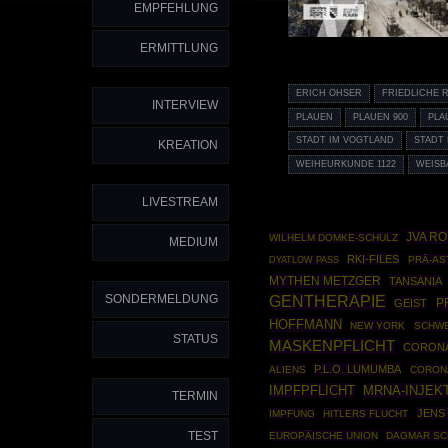
EMPFEHLUNG
ERMITTLUNG
ERICH OHSER
FRIEDLICHE 
INTERVIEW
PLAUEN
PLAUEN 900
PLA
STADT IM VOGTLAND
STADT
KREATION
WEIHEURKUNDE 1122
WEISB
LIVESTREAM
JVA R
WILHELM DOMKE-SCHULZ
MEDIUM
RKI-FILES
PRÄ-AS
DYATLOW PASS
MYTHEN METZGER
TANSANIA
SONDERMELDUNG
GENTHERAPIE
P
GEIST
HOFFMANN
NEW YORK
SCHWE
STATUS
MASKENPFLICHT
CORONA
P.L.O. LUMUMBA
ALIENS
CORON
IMPFPFLICHT
MRNA-INJEK
TERMIN
JENS
IMPFUNG
HITLERS FLUCHT
TEST
EUROPÄISCHE UNION
DAGMAR S