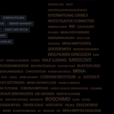
GEOPOLITIK
NATO
UNTERSUCHUNGSAUSSCHUSS
INTERNATIONAL CRIMES
DOBENAUFELSEN
INVESTIGATIVE COMMITTEE
EON
OBERER BAHNHOF
RKI
GELEUGNET
IMMUNSYSTEM
E
STADT DER SPITZE
MRNA-GENTHERAPIE
PLAUEN
USER
NEBENWIRKUNGEN
ERICH VON
AUEN.DE
MRNA-IMPFSTOFFE
DAENIKEN
QUERDENKEN
DEMONSTRATIONEN
WOLFGANG GREULICH
BSW
SARSCOV2
RALF LUDWIG
TOT
DANIELE GANSER
COSMO
ACHSENMIKROFON
BUSTOUR 2020
RKI-PROTOKOLLE
EPSTEIN FILES
MRNA-
ANSHUMANISMUS
CHRISTENTUM
RAINER MAUSFELD
CORONA INFOTOUR
JUSTUS P.
FFP2
VIRUS
ARNE SCHMITT
2G
CHT GÖTTINGEN
MRNA-TECHNOLOGIE
ANGELA MERKEL
WIG TUTORIAL
CORONA IMPFUNG
WORLD HEALTH ORGANIZATION
CALMING
N AUS WIKIHAUSEN
DIE GRÜNEN
MARTIN SCHWAB
BOSCHIMO
TWITTER-DATEIEN
COVID-
ER
METABIOTA
KLIMA
ROGER BITTEL
TIEFER STAAT
NATO-AKTE
FASCHISMUS
FELIKS
MRNA IMPFTECHNOLOGIE
B0108
UK
K
SCHATTENWESEN
GEISTER
3G