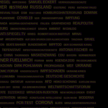
SAMUEL ECKERT
PIEGEL
IMPFZWANG
VERFASSUNGSSCHUTZ
CHER
RUSSLAND
種STREAM
ESOTERIC
PERU
ANTHONY FAUCI
DOMINIK
HOMBURGSHINTERGRUND
REVIVAL TOUR
OSM
POLY GRID
COVID-19
IMPFUNG
PLANDEMIE
ZWANGSIMPFUNG
NDR
REALPOLITIK
ANADA
GRAPHENOXID
MODRNA-GENTHERAPIE
ITALIEN
BURG
AMBIENT
IM DIALOG
ÜBERSTERBLICHKEIT
DÄMON
ANTI-SPIEGEL-TV
KRIEG
ROBERT-KOCH INSTITUT
MRNA-
ISRAEL
AP
ARGENTINIEN
AUF DEN SPUREN DER ALLMÄCHTIGEN
TANZANIA
IMPFTOD
FON
BEATE BAHNER
BUNDESWEHR
DER SCHWARZE KANAL
ANTONIA FISCHER
TIEFENSTAAT
EU
INFEKTIONSSCHUTZGESETZ
MASKENZWANG
CHINA
CDU
NG
THÜRINGEN
BAYERN
NÜRNBERGER
INER FUELLMICH
AGENDA 2030
PSIRAM
MARS
RKI-DOKUMENTE
DIRK POHLMANN
UKRAINE
CKDOWN
PROPAGANDA
WEF
IMPFSCHADEN
OMIC FORUM
UKRAINE-KRIEG
KINDERSCHUTZ
DEUTSCHE GESCHICHTE
NO LUMUMBA
TRANSKOMMUNIKATION
AFD
DIKTATUR
HEIKO SCHÖNING
OSKAU
HUNTER BIDEN
DJATLOW PASS
WELTWIRTSCHAFTSFORUM
SERIE
JVA BREMERVÖRDE
ALER ORT
TATE
3121534312
MRNA GEN-INJEKTION
EVENT
NEW WORLD ORDER
STRATION
MODERNA
MEXIKO
KÜNSTLICHE INTELLIGENZ
ELON MUSK
CORONA
PCR-TEST
ALIEN
MRNA-GENTHERAPEUTIKA
IEDERLANDE