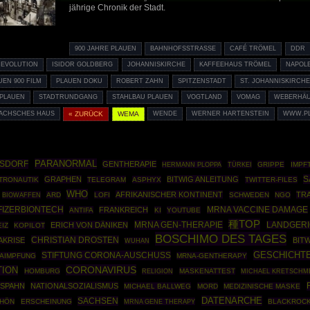
jährige Chronik der Stadt.
900 JAHRE PLAUEN
BAHNHOFSSTRASSE
CAFÉ TRÖMEL
DDR
REVOLUTION
ISIDOR GOLDBERG
JOHANNISKIRCHE
KAFFEEHAUS TRÖMEL
NAPOL
UEN 900 FILM
PLAUEN DOKU
ROBERT ZAHN
SPITZENSTADT
ST. JOHANNISKIRCH
 PLAUEN
STADTRUNDGANG
STAHLBAU PLAUEN
VOGTLAND
VOMAG
WEBERHÄ
ACHSCHES HAUS
« ZURÜCK
WEMA
WENDE
WERNER HARTENSTEIN
WWW.PL
PARANORMAL
OSDORF
GENTHERAPIE
HERMANN PLOPPA
TÜRKEI
GRIPPE
IMPF
S
GRAPHEN
BITWIG ANLEITUNG
TRONAUTIK
TELEGRAM
ASPHYX
TWITTER-FILES
WHO
AFRIKANISCHER KONTINENT
TR
BIOWAFFEN
ARD
LOFI
SCHWEDEN
NGO
FIZERBIONTECH
FRANKREICH
MRNA VACCINE DAMAGE
ANTIFA
KI
YOUTUBE
種TOP
MRNA GEN-THERAPIE
ERICH VON DÄNIKEN
LANDGERI
IZ
KOPILOT
BOSCHIMO DES TAGES
CHRISTIAN DROSTEN
KRISE
BIT
WUHAN
GESCHICHTE
STIFTUNG CORONA-AUSCHUSS
AIMPFUNG
MRNA-GENTHERAPY
CORONAVIRUS
TION
HOMBURG
MASKENATTEST
RELIGION
MICHAEL KRETSCHM
 SPAHN
NATIONALSOZIALISMUS
MICHAEL BALLWEG
MORD
MEDIZINISCHE MASKE
DATENARCHE
SACHSEN
CHÖN
ERSCHEINUNG
MRNA GENE THERAPY
BLACKROC