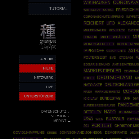
WIKIHAUSEN
CORONA-A
TUTORIAL
FRIEDRICH 
WIRTSCHAFTSKRISE
CORONASCHUTZIMPFUNG
IMPFST
REICHERT
UFO
ALEXANDE
MULDENTALER
VCV RACK
TWITT
MR
HORROR
IMPFGESCHÄDIGTE
MEINUNGSFREIHEIT
ROBERT KENNE
ASTR
IMPFSTOFF
GESCHICHTE
POLTERGEIST
M
EVD
X7Q5A96
ARCHIV
EDGAR SIEMUND
ANTISEMITISMU
HILFE
MARKUS FIEDLER
COMIRNA
DEUTSCHLAND
NETZWERK
M
KODEX
DEUTSCHLAND GE
NATO AKTE
LIVE
CORON
NASA
MARKUS HAINTZ
UNTERSTÜTZEN!
BUNDESTAG
UAP
ICIC.LAW
DIVI
PANDEMI
BUNDESREGIERUNG
←
NATO
DATENSCHUTZ
BITTEL TV
JOHANNES C
←
VERSION
USA
BUSTOUR
POLY GR
WIEN
←
IMPRINT
PCR TEST
201
CHRISTOF MI
COVID19-IMPFUNG
JOHNSON AND JOHNSON
DEMOKRATIE
KREBS
DELPH