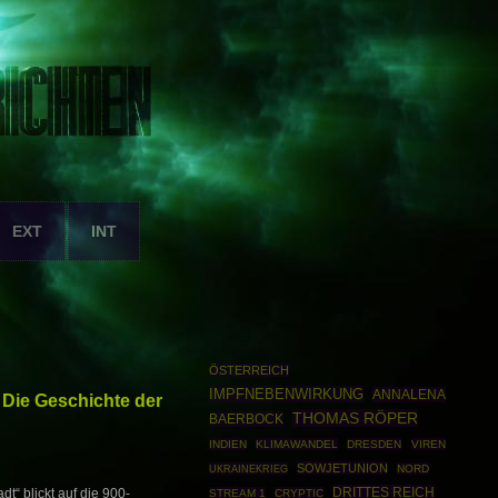
EXT
INT
ÖSTERREICH
IMPFNEBENWIRKUNG
ANNALENA
 Die Geschichte der
THOMAS RÖPER
BAERBOCK
INDIEN
KLIMAWANDEL
DRESDEN
VIREN
SOWJETUNION
UKRAINEKRIEG
NORD
DRITTES REICH
t“ blickt auf die 900-
STREAM 1
CRYPTIC