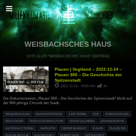
WEISBACHSCHES HAUS
LISTE ALLER "WEISBACHSCHES HAUS" EINTRÄGE
Plauen | Vogtland – 2022-12-24 –
Plauen 900 – Die Geschichte der
Spitzenstadt
2022-12-24 - 18:00 Uhr
34
Die Dokumentation „Plauen 900 – Die Geschichte der Spitzenstadt“ blickt auf
die 900-jährige Chronik der Stadt.
900 JAHRE PLAUEN
BAHNHOFSSTRASSE
CAFÉ TRÖMEL
DDR
DOBENAUFELSEN
ERICH OHSER
FRIEDLICHE REVOLUTION
ISIDOR GOLDBERG
JOHANNISKIRCHE
KAFFEEHAUS TRÖMEL
NAPOLEON
OBERER BAHNHOF
PLAUEN
PLAUEN 900
PLAUEN 900 FILM
PLAUEN DOKU
ROBERT ZAHN
SPITZENSTADT