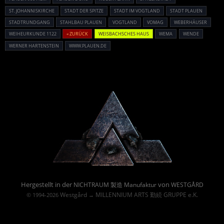
ST. JOHANNISKIRCHE
STADT DER SPITZE
STADT IM VOGTLAND
STADT PLAUEN
STADTRUNDGANG
STAHLBAU PLAUEN
VOGTLAND
VOMAG
WEBERHÄUSER
WEIHEURKUNDE 1122
« ZURÜCK
WEISBACHSCHES HAUS
WEMA
WENDE
WERNER HARTENSTEIN
WWW.PLAUEN.DE
Powered By :
Hergestellt in der
von
NICHTRAUM 製造 Manufaktur
WESTGÅRD
Westgård
MILLENNIUM ARTS 勤続 GRUPPE e.K.
© 1994-2026
→