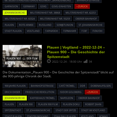
68. SELBSTSTÄNDIGES GARDE-REGIMENT „BRANDENBURG“
BAHNHOFSSTRASSE
GARNISION
GERMANY
GSVG
GSVG-EINHEITEN
« ZURÜCK
JOHANNISKIRCHE
MILITÄREINHEIT NR. 38868
MILITÄREINHEIT NR. 42253
MILITÄREINHEIT NR. 60324
MILITÄREINHEIT NR. 93259
OBERER BAHNHOF
PLAUEN
ROTE ARMEE
RUSSLAND
SOWJETUNION
ST. JOHANNISKIRCHE
STADT PLAUEN
VOGTLAND
ГАРНИЗОН
ГЕРМАНИЯ
ГСВГ
ПЛАУЭН
Plauen | Vogtland – 2022-12-24 –
Plauen 900 – Die Geschichte der
Spitzenstadt
2022-12-24 - 18:00 Uhr
34
Die Dokumentation „Plauen 900 – Die Geschichte der Spitzenstadt“ blickt auf
die 900-jährige Chronik der Stadt.
900 JAHRE PLAUEN
BAHNHOFSSTRASSE
CAFÉ TRÖMEL
DDR
DOBENAUFELSEN
ERICH OHSER
FRIEDLICHE REVOLUTION
ISIDOR GOLDBERG
« ZURÜCK
JOHANNISKIRCHE
KAFFEEHAUS TRÖMEL
NAPOLEON
OBERER BAHNHOF
PLAUEN
PLAUEN 900
PLAUEN 900 FILM
PLAUEN DOKU
ROBERT ZAHN
SPITZENSTADT
ST. JOHANNISKIRCHE
STADT DER SPITZE
STADT IM VOGTLAND
STADT PLAUEN
STADTRUNDGANG
STAHLBAU PLAUEN
VOGTLAND
VOMAG