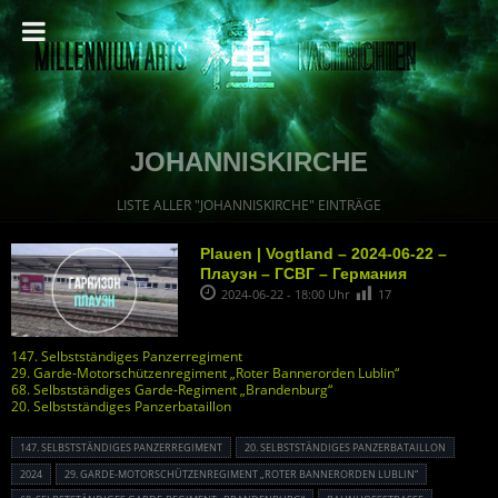
JOHANNISKIRCHE
LISTE ALLER "JOHANNISKIRCHE" EINTRÄGE
Plauen | Vogtland – 2024-06-22 –
Плауэн – ГСВГ – Германия
2024-06-22 - 18:00 Uhr
17
147. Selbstständiges Panzerregiment
29. Garde-Motorschützenregiment „Roter Bannerorden Lublin“
68. Selbstständiges Garde-Regiment „Brandenburg“
20. Selbstständiges Panzerbataillon
147. SELBSTSTÄNDIGES PANZERREGIMENT
20. SELBSTSTÄNDIGES PANZERBATAILLON
2024
29. GARDE-MOTORSCHÜTZENREGIMENT „ROTER BANNERORDEN LUBLIN“