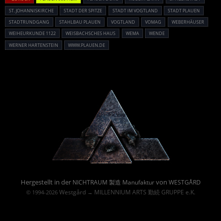
ST. JOHANNISKIRCHE
STADT DER SPITZE
STADT IM VOGTLAND
STADT PLAUEN
STADTRUNDGANG
STAHLBAU PLAUEN
VOGTLAND
VOMAG
WEBERHÄUSER
WEIHEURKUNDE 1122
WEISBACHSCHES HAUS
WEMA
WENDE
WERNER HARTENSTEIN
WWW.PLAUEN.DE
Powered By :
Hergestellt in der
von
NICHTRAUM 製造 Manufaktur
WESTGÅRD
Westgård
MILLENNIUM ARTS 勤続 GRUPPE e.K.
© 1994-2026
→