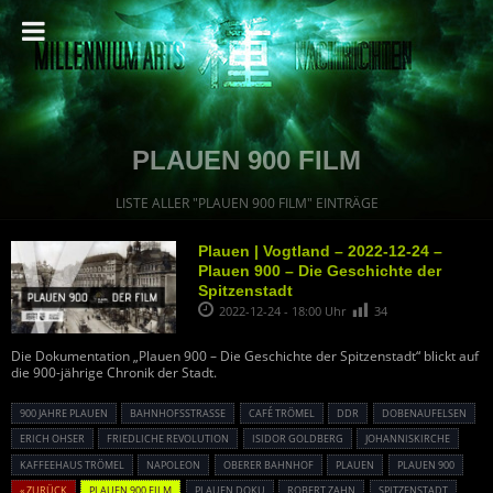
PLAUEN 900 FILM
LISTE ALLER "PLAUEN 900 FILM" EINTRÄGE
Plauen | Vogtland – 2022-12-24 –
Plauen 900 – Die Geschichte der
Spitzenstadt
2022-12-24 - 18:00 Uhr
34
Die Dokumentation „Plauen 900 – Die Geschichte der Spitzenstadt“ blickt auf
die 900-jährige Chronik der Stadt.
900 JAHRE PLAUEN
BAHNHOFSSTRASSE
CAFÉ TRÖMEL
DDR
DOBENAUFELSEN
ERICH OHSER
FRIEDLICHE REVOLUTION
ISIDOR GOLDBERG
JOHANNISKIRCHE
KAFFEEHAUS TRÖMEL
NAPOLEON
OBERER BAHNHOF
PLAUEN
PLAUEN 900
« ZURÜCK
PLAUEN 900 FILM
PLAUEN DOKU
ROBERT ZAHN
SPITZENSTADT