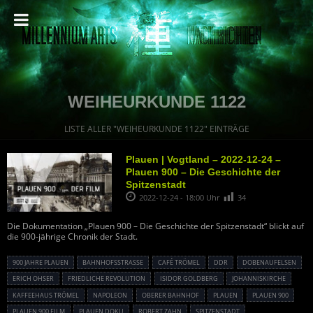
WEIHEURKUNDE 1122
LISTE ALLER "WEIHEURKUNDE 1122" EINTRÄGE
Plauen | Vogtland – 2022-12-24 –
Plauen 900 – Die Geschichte der
Spitzenstadt
2022-12-24 - 18:00 Uhr
34
Die Dokumentation „Plauen 900 – Die Geschichte der Spitzenstadt“ blickt auf
die 900-jährige Chronik der Stadt.
900 JAHRE PLAUEN
BAHNHOFSSTRASSE
CAFÉ TRÖMEL
DDR
DOBENAUFELSEN
ERICH OHSER
FRIEDLICHE REVOLUTION
ISIDOR GOLDBERG
JOHANNISKIRCHE
KAFFEEHAUS TRÖMEL
NAPOLEON
OBERER BAHNHOF
PLAUEN
PLAUEN 900
PLAUEN 900 FILM
PLAUEN DOKU
ROBERT ZAHN
SPITZENSTADT