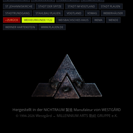
ST. JOHANNISKIRCHE
STADT DER SPITZE
STADT IM VOGTLAND
STADT PLAUEN
STADTRUNDGANG
STAHLBAU PLAUEN
VOGTLAND
VOMAG
WEBERHÄUSER
« ZURÜCK
WEIHEURKUNDE 1122
WEISBACHSCHES HAUS
WEMA
WENDE
WERNER HARTENSTEIN
WWW.PLAUEN.DE
Powered By :
Hergestellt in der
von
NICHTRAUM 製造 Manufaktur
WESTGÅRD
Westgård
MILLENNIUM ARTS 勤続 GRUPPE e.K.
© 1994-2026
→