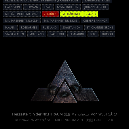
68. SELBSTSTÄNDIGES GARDE-REGIMENT „BRANDENBURG“
BAHNHOFSSTRASSE
GARNISION
GERMANY
GSVG
GSVG-EINHEITEN
JOHANNISKIRCHE
MILITÄREINHEIT NR. 38868
« ZURÜCK
MILITÄREINHEIT NR. 42253
MILITÄREINHEIT NR. 60324
MILITÄREINHEIT NR. 93259
OBERER BAHNHOF
PLAUEN
ROTE ARMEE
RUSSLAND
SOWJETUNION
ST. JOHANNISKIRCHE
STADT PLAUEN
VOGTLAND
ГАРНИЗОН
ГЕРМАНИЯ
ГСВГ
ПЛАУЭН
Powered By :
Hergestellt in der
von
NICHTRAUM 製造 Manufaktur
WESTGÅRD
Westgård
MILLENNIUM ARTS 勤続 GRUPPE e.K.
© 1994-2026
→