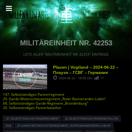
MILITÄREINHEIT NR. 42253
LISTE ALLER "MILITÄREINHEIT NR. 42253" EINTRÄGE
Plauen | Vogtland – 2024-06-22 –
Плауэн – ГСВГ – Германия
2024-06-22 - 18:00 Uhr
17
147. Selbstständiges Panzerregiment
29. Garde-Motorschützenregiment „Roter Bannerorden Lublin“
68. Selbstständiges Garde-Regiment „Brandenburg“
20. Selbstständiges Panzerbataillon
147. SELBSTSTÄNDIGES PANZERREGIMENT
20. SELBSTSTÄNDIGES PANZERBATAILLON
2024
29. GARDE-MOTORSCHÜTZENREGIMENT „ROTER BANNERORDEN LUBLIN“