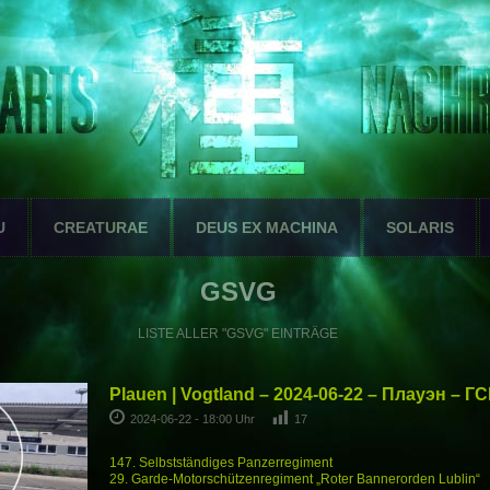
U
CREATURAE
DEUS EX MACHINA
SOLARIS
GSVG
LISTE ALLER "GSVG" EINTRÄGE
Plauen | Vogtland – 2024-06-22 – Плауэн – Г
2024-06-22 - 18:00 Uhr
17
147. Selbstständiges Panzerregiment
29. Garde-Motorschützenregiment „Roter Bannerorden Lublin“