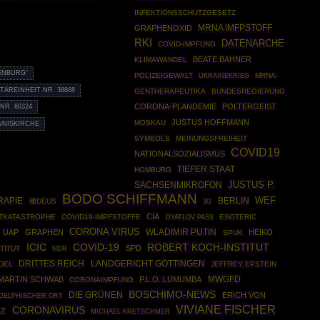
INFEKTIONSSCHUTZGESETZ
MRNA IMFPSTOFF
GRAPHENOXID
RKI
DATENARCHE
COVID-IMPFUNG
BEATE BAHNER
KLIMAWANDEL
ENBURG“
POLIZEIGEWALT
UKRAINEKRIEG
MRNA-
ITÄREINHEIT NR. 38868
GENTHERAPEUTIKA
BUNDESREGIERUNG
CORONA-PLANDEMIE
POLTERGEIST
NR. 60324
JUSTUS HOFFMANN
MOSKAU
NNISKIRCHE
SYMBOLS
MEINUNGSFREIHEIT
COVID19
NATIONALSOZIALISMUS
TIEFER STAAT
HOMBURG
JUSTUS P.
SACHSENMIKROFON
BODO SCHIFFMANN
RAPIE
BERLIN
WEF
種DEUS
3G
CIA
TKATASTROPHE
COVID19-IMPFSTOFFE
ESOTERIC
DYATLOV PASS
CORONA VIRUS
WLADIMIR PUTIN
UAP
GRAPHEN
HEIKO
SPUK
ICIC
COVID-19
ROBERT KOCH-INSTITUT
SPD
TITUT
NDR
DRITTES REICH
LANDGERICHT GÖTTINGEN
DEL
JEFFREY EPSTEIN
MWGFD
MARTIN SCHWAB
P.L.O. LUMUMBA
CORONAIMPFUNG
BOSCHIMO-NEWS
DIE GRÜNEN
ERICH VON
DELPHISCHER ORT
VIVIANE FISCHER
CORONAVIRUS
RZ
MICHAEL KRETSCHMER