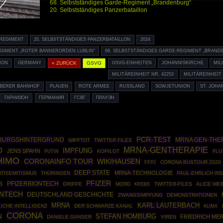
68. Selbstständiges Garde-Regiment „Brandenburg“
20. Selbstständiges Panzerbataillon
RREGIMENT
20. SELBSTSTÄNDIGES PANZERBATAILLON
2024
GIMENT „ROTER BANNERORDEN LUBLIN“
68. SELBSTSTÄNDIGES GARDE-REGIMENT „BRAND
ION
GERMANY
« ZURÜCK
GSVG
GSVG-EINHEITEN
JOHANNISKIRCHE
MIL
MILITÄREINHEIT NR. 42253
MILITÄREINHEIT 
BERER BAHNHOF
PLAUEN
ROTE ARMEE
RUSSLAND
SOWJETUNION
ST. JOHA
ГАРНИЗОН
ГЕРМАНИЯ
ГСВГ
ПЛАУЭН
PCR-TEST
BURGSHINTERGRUND
MRNA GEN-THE
IMPFTOT
TWITTER FILES
MRNA-GENTHERAPIE
O
IMPFUNG
JENS SPAHN
PUTIN
KOPILOT
FLU
HIMO
WIKIHAUSEN
CORONAINFO TOUR
FFP2
CORONA BUSTOUR 2020
DEEP STATE
MRNA-TECHNOLOGIE
TISEMITISMUS
THÜRINGEN
PAUL-EHRLICH INS
PFIZER
PFIZERBIONTECH
S
GRIPPE
MORD
TWITTER-FILES
ALICE WEI
KREBS
ONTECH
DEUTSCHLAND GESCHICHTE
ZWANGSIMPFUNG
DEMONSTRATIONEN
MRNA
KARL LAUTERBACH
ICHE INTELLIGENZ
DER SCHWARZE KANAL
KLIMA
CORONA
STEFAN HOMBURG
N
FRIEDRICH ME
DANIELE GANSER
VIREN