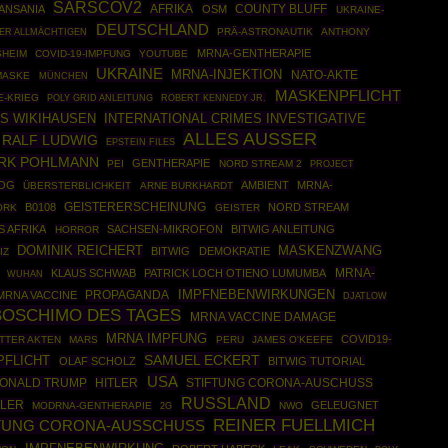
SARSCOV2
AFRIKA
COUNTY BLUFF
ANSANIA
OSM
UKRAINE-
DEUTSCHLAND
PRÄ-ASTRONAUTIK
ANTHONY
ER ALLMÄCHTIGEN
MRNA-GENTHERAPIE
SHEIM
COVID-19-IMPFUNG
YOUTUBE
UKRAINE
MRNA-INJEKTION
NATO-AKTE
MASKE
MÜNCHEN
MASKENPFLICHT
E-KRIEG
POLY GRID ANLEITUNG
ROBERT KENNEDY JR.
S WIKIHAUSEN
INTERNATIONAL CRIMES INVESTIGATIVE
ALLES AUSSER
RALF LUDWIG
EPSTEIN FILES
IRK POHLMANN
GENTHERAPIE
PEI
NORD STREAM 2
PROJECT
LOG
AMBIENT
MRNA-
ÜBERSTERBLICHKEIT
ARNE BURKHARDT
B0108
GEISTERERSCHEINUNG
NORD STREAM
ORK
GEISTER
 AFRIKA
SACHSEN-MIKROFON
BITWIG ANLEITUNG
HORROR
DOMINIK REICHERT
MASKENZWANG
BITWIG
DEMOKRATIE
IZ
MRNA-
KLAUS SCHWAB
PATRICK LOCH OTIENO LUMUMBA
WUHAN
IMPFNEBENWIRKUNGEN
PROPAGANDA
MRNA VACCINE
DJATLOW
BOSCHIMO DES TAGES
MRNA VACCINE DAMAGE
MRNA IMPFUNG
COVID19-
TTER AKTEN
MARS
PERU
JAMES O'KEEFE
SAMUEL ECKERT
PFLICHT
OLAF SCHOLZ
BITWIG TUTORIAL
USA
ONALD TRUMP
HITLER
STIFTUNG CORONA-AUSCHUSS
RUSSLAND
TLER
GELEUGNET
MODRNA-GENTHERAPIE
NWO
2G
REINER FUELLMICH
TUNG CORONA-AUSSCHUSS