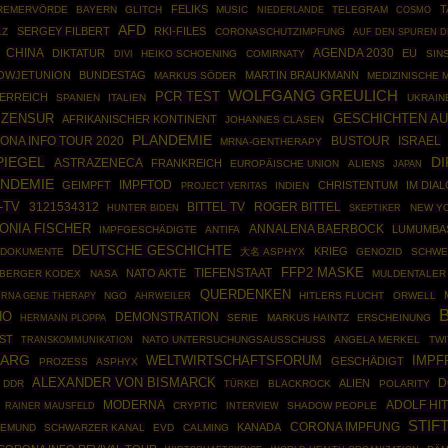
FELIKS
T
BREMERVÖRDE
BAYERN
GLITCH
MUSIC
TELEGRAM
COSMO
NIEDERLANDE
AFD
SERGEY FILBERT
RKI-FILES
LZ
CORONASCHUTZIMPFUNG
AUF DEN SPUREN D
CHINA
AGENDA 2030
DIKTATUR
EU
HEIKO SCHOENING
COMIRNATY
SIN
DIVI
OWJETUNION
BUNDESTAG
MARTIN BRAUKMANN
MARKUS SÖDER
MEDIZINISCHE 
WOLFGANG GREULICH
PCR TEST
ERREICH
SPANIEN
ITALIEN
UKRAIN
ZENSUR
GESCHICHTEN AU
AFRIKANISCHER KONTINENT
JOHANNES CLASEN
PLANDEMIE
ONA INFO TOUR 2020
BUSTOUR
ISRAEL
MRNA-GENTHERAPY
D
PIEGEL
ASTRAZENECA
FRANKREICH
EUROPÄISCHE UNION
ALIENS
JAPAN
ANDEMIE
IMPFTOD
GEIMPFT
CHRISTENTUM
IM DIA
INDIEN
PROJECT VERITAS
-TV
3121534312
BITTEL TV
ROGER BITTEL
SKEPTIKER
NEW Y
HUNTER BIDEN
ONIA FISCHER
ANNALENA BAERBOCK
LUMUMBAS
IMPFGESCHÄDIGTE
ANTIFA
DEUTSCHE GESCHICHTE
KRIEG
-DOKUMENTE
大名 ASPHYX
GENOZID
SCHWE
FFP2 MASKE
NATO AKTE
TIEFENSTAAT
BERGER KODEX
NASA
MULDENTALER
QUERDENKEN
RNA GENE THERAPY
NGO
AHRWEILER
HITLERS FLUCHT
ORWELL
HO
DEMONSTRATION
HERMANN PLOPPA
SERIE
MARKUS HAINTZ
ERSCHEINUNG
ST
NATO UNTERSUCHUNGSAUSSCHUSS
ANGELA MERKEL
TWI
TRANSKOMMUNIKATION
DARG
IMPF
WELTWIRTSCHAFTSFORUM
GESCHÄDIGT
PROZESS
ASPHYX
ALEXANDER VON BISMARCK
D
ALIEN
DDR
TÜRKEI
BLACKROCK
POLARITY
MODERNA
ADOLF HI
RAINER MAUSFELD
CRYPTIC
SHADOW PEOPLE
INTERVIEW
STIF
KANADA
CORONA IMPFUNG
IEMUND
SCHWARZER KANAL
EVD
CALMING