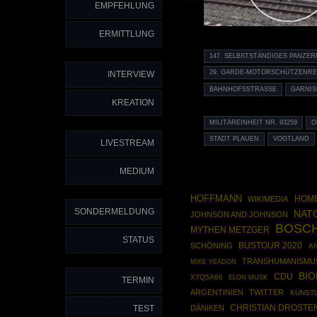
EMPFEHLUNG
ERMITTLUNG
147. SELBSTSTÄNDIGES PANZE
29. GARDE-MOTORSCHÜTZENRE
INTERVIEW
BAHNHOFSSTRASSE
GARNIS
KREATION
MILITÄREINHEIT NR. 93259
O
STADT PLAUEN
VOGTLAND
LIVESTREAM
MEDIUM
HOFFMANN
HOM
WIKIMEDIA
SONDERMELDUNG
NAT
JOHNSON AND JOHNSON
BOSC
MYTHEN METZGER
STATUS
BUSTOUR 2020
SCHÖNING
AN
TRANSHUMANISMU
MIKE YEADON
BI
CDU
X7Q5A96
ELON MUSK
TERMIN
ARGENTINIEN
TWITTER
KÜNSTL
CHRISTIAN DROSTE
TEST
DÄNIKEN