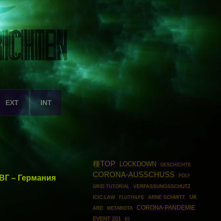
EXT
INT
種TOP
LOCKDOWN
GESCHICHTE
CORONA-AUSSCHUSS
POLY
СВГ – Германия
GRID TUTORIAL
VERFASSUNGSSCHUTZ
UK
ICIC.LAW
ARNE SCHMITT
FLUTHILFE
CORONA-PANDEMIE
ARD
METABIOTA
EVENT 201
KI