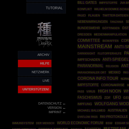
BILL GATES
IMPFSTOFFE
JVA 
TUTORIAL
KONFLIKT
WILHELM DOMKE-SCHU
FAUCI
PLAUEN
TWITTER-DATEIEN
NEBENWIRKUNGEN
S
TANZANIA
BUNDESWEHR
ÖST
GÖTTINGEN
DRESDEN
MEDIENMANIPULATION
COMMITTEE
COR
BIOWAFFEN
MAINSTREAM
ANTI-S
P
DARKKNIGHT
FLUTOPFERHILFE
ARCHIV
ANTI-SPIEGEL
IMPFSCHADEN
HILFE
PARANORMAL
ANT
RELIGION
NETZWERK
MEXIKO
RKI
PARANORMALER ORT
CORONA INFO TOUR
NÜRN
LIVE
IMPFSTOFFE
CORONAKRISE
M
UNTERSTÜTZEN!
HIGH NOON
W
VIRUS
PASS
UFO
FASCHISMUS
ZDF
GEI
←
WOLFGANG WO
DATENSCHUTZ
IMPFUNG
←
VERSION
AUSTRALIEN
MICHAEL BALLWEG
←
IMPRINT
RKI-PROTOKOLLE
DYATLOW PASS
WORLD ECONOMIC FORUM
IMMUNSYSTEM
BSW
EDGAR S
DER MENSCH