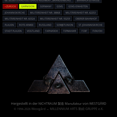
68. SELBSTSTÄNDIGES GARDE-REGIMENT „BRANDENBURG“
BAHNHOFSSTRASSE
« ZURÜCK
GARNISION
GERMANY
GSVG
GSVG-EINHEITEN
JOHANNISKIRCHE
MILITÄREINHEIT NR. 38868
MILITÄREINHEIT NR. 42253
MILITÄREINHEIT NR. 60324
MILITÄREINHEIT NR. 93259
OBERER BAHNHOF
PLAUEN
ROTE ARMEE
RUSSLAND
SOWJETUNION
ST. JOHANNISKIRCHE
STADT PLAUEN
VOGTLAND
ГАРНИЗОН
ГЕРМАНИЯ
ГСВГ
ПЛАУЭН
Powered By :
Hergestellt in der
von
NICHTRAUM 製造 Manufaktur
WESTGÅRD
Westgård
MILLENNIUM ARTS 勤続 GRUPPE e.K.
© 1994-2026
→