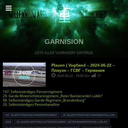
GARNISION
LISTE ALLER "GARNISION" EINTRÄGE
Plauen | Vogtland – 2024-06-22 –
Плауэн – ГСВГ – Германия
2024-06-22 - 18:00 Uhr
17
147. Selbstständiges Panzerregiment
29. Garde-Motorschützenregiment „Roter Bannerorden Lublin“
68. Selbstständiges Garde-Regiment „Brandenburg“
20. Selbstständiges Panzerbataillon
147. SELBSTSTÄNDIGES PANZERREGIMENT
20. SELBSTSTÄNDIGES PANZERBATAILLON
2024
29. GARDE-MOTORSCHÜTZENREGIMENT „ROTER BANNERORDEN LUBLIN“