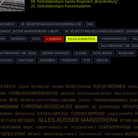
68. Selbstständiges Garde-Regiment „Brandenburg“
20. Selbstständiges Panzerbataillon
RREGIMENT
20. SELBSTSTÄNDIGES PANZERBATAILLON
2024
GIMENT „ROTER BANNERORDEN LUBLIN“
68. SELBSTSTÄNDIGES GARDE-REGIMENT „BRAND
ION
GERMANY
GSVG
« ZURÜCK
GSVG-EINHEITEN
JOHANNISKIRCHE
MIL
MILITÄREINHEIT NR. 4225
ILITÄREINHEIT NR. 93259
OBERER BAHNHOF
PLAUEN
ROTE ARMEE
RUSSLAND
 PLAUEN
VOGTLAND
ГАРНИЗОН
ГЕРМАНИЯ
ГСВГ
ПЛАУЭН
ES REICH
KATJA WÖRMER
IM DIALOG
NORD STREAM
COSMO
ITALIEN
MOSK
HOMBURGSHINTERGRUND
NER
GENOZID
MEDIZINISCHE MASKE
PAUL-EHRLICH 
AFD
EDIA
PATRICK LOCH OTIENO LUMUMBA
TRANSHUMANISMUS
GRIPPE
QUE
ANDEMIE
CORONA-AUSSCHUSS
REALPO
MWGFD
EU
AUSTRALIEN
A
NSANIA
COVID19-IMPFUNG
CORONA IMPFUNG
IMPFSTOFFE
JAMES O'KEEFE
ALLES AUSSER MAINSTREAM
MYTHEN METZGER
BITWIG A
DEMONSTRATION
S HOFFMANN
MUSIC
ROBERT KENNEDY JR.
POLIZEIGEWALT
TH
TIEFER STAAT
BUSTO
MEXIKO
ÜBERSTERBLICHKEIT
TWITTERFILES
GÖTTINGEN