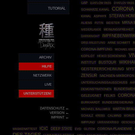
UAP
DJATLOW PASS
DYATLOV PASS
CORONA
TUTORIAL
SCHWARZE KANAL
STEFAN HO
KANAL
ASPHYX
MRNA 
ALIENS
PUTIN
GEISTER
MEINUNGSFREIHEIT
NIEDERLANDE
IMPFNEBENWIR
DARKKNIGHT
GRID ANLEITUNG
ARNE SCHMITT
R
CORONA-IMPFUNG
MICHAEL KR
VI
KOPILOT
HEIKO SCHOENING
ARCHIV
WIKIHA
BUSTOUR
INSTITUT
HILFE
GEISTERERSCHEINUNG
MYS
ZENSUR
NETZWERK
SACHSEN-MIKROFON
UNTERSUCHUNGSAUSSCHUSS
AH
LIVE
BUNDESWE
DEMONSTRATIONEN
UNTERSTÜTZEN!
CORONA
GELEUGNET
FELIKS
BURKHARDT
BUNDESREGIERUNG
←
DATENSCHUTZ
MARTIN BRA
MICHAEL BALLWEG
←
VERSION
SCHULZ
CALMING
WORLD 
KREBS
←
IMPRINT
IMPFUNG
UKRAINEKRIEG
GESCHIC
ICIC
DEEP STATE
CORONA-PLANDEMIE
MASKENATTEST
EVD
GLITCH
DES TAGES