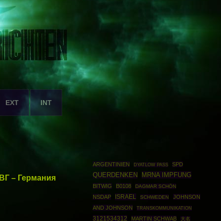
EXT
INT
ARGENTINIEN
SPD
DYATLOW PASS
MRNA IMPFUNG
QUERDENKEN
СВГ – Германия
BITWIG
B0108
DAGMAR SCHÖN
ISRAEL
NSDAP
JOHNSON
SCHWEDEN
AND JOHNSON
TRANSKOMMUNIKATION
3121534312
MARTIN SCHWAB
大名