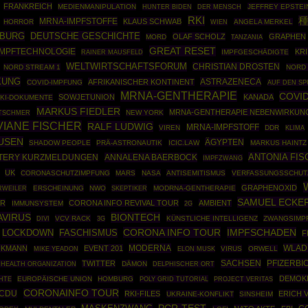
FRANKREICH
MEDIENMANIPULATION
JEFFREY EPSTEI
HUNTER BIDEN
DER MENSCH
RKI
種
MRNA-IMPFSTOFFE
KLAUS SCHWAB
HORROR
ANGELA MERKEL
WIEN
MBURG
DEUTSCHE GESCHICHTE
OLAF SCHOLZ
GRAPHEN
MORD
TANZANIA
GREAT RESET
IMPFTECHNOLOGIE
KR
RAINER MAUSFELD
IMPFGESCHÄDIGTE
WELTWIRTSCHAFTSFORUM
CHRISTIAN DROSTEN
NORD STREAM 1
NORD 
KUNG
ASTRAZENECA
AFRIKANISCHER KONTINENT
COVID-IMPFUNG
AUF DEN SP
MRNA-GENTHERAPIE
COVID
SOWJETUNION
KANADA
KI-DOKUMENTE
MARKUS FIEDLER
MRNA-GENTHERAPIE NEBENWIRKUN
NEW YORK
ETSCHMER
VIANE FISCHER
RALF LUDWIG
MRNA-IMPFSTOFF
VIREN
DDR
KLIMA
USEN
ÄGYPTEN
SHADOW PEOPLE
PRÄ-ASTRONAUTIK
ICIC.LAW
MARKUS HAINTZ
ANTONIA FIS
ANNALENA BAERBOCK
TERY KURZMELDUNGEN
IMPFZWANG
UK
CORONASCHUTZIMPFUNG
MARS
NASA
ANTISEMITISMUS
VERFASSUNGSSCHUT
GRAPHENOXID
RWEILER
ERSCHEINUNG
NWO
SKEPTIKER
MODRNA-GENTHERAPIE
SAMUEL ECKE
HR
CORONA INFO REVIVAL TOUR
AMBIENT
IMMUNSYSTEM
2G
VIRUS
BIONTECH
VCV RACK
KÜNSTLICHE INTELLIGENZ
ZWANGSIMP
DIVI
3G
CORONA INFO TOUR
IMPFSCHADEN
LOCKDOWN
FASCHISMUS
F
MODERNA
WLADI
UKMANN
EVENT 201
VIRUS
ORWELL
MIKE YEADON
ELON MUSK
SACHSEN
PFIZERBI
TWITTER
HEALTH ORGANIZATION
DÄMON
DELPHISCHER ORT
DEMOK
HTE
EUROPÄISCHE UNION
HOMBURG
POLY GRID TUTORIAL
PROJECT VERITAS
CORONAINFO TOUR
CDU
RKI-FILES
ERICH 
UKRAINE-KONFLIKT
SINSHEIM