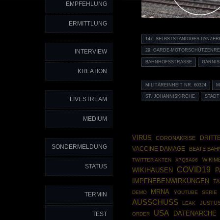
EMPFEHLUNG
ERMITTLUNG
147. SELBSTSTÄNDIGES PANZE
29. GARDE-MOTORSCHÜTZENRE
INTERVIEW
BAHNHOFSSTRASSE
GARNIS
KREATION
MILITÄREINHEIT NR. 60324
M
ST. JOHANNISKIRCHE
STADT
LIVESTREAM
MEDIUM
VIRUS
DRITT
CORONAKRISE
SONDERMELDUNG
VACCINE DAMAGE
BEATE BAH
WIKIM
TWITTER AKTEN
X7Q5A96
STATUS
COVID19
P
WIKIHAUSEN
IMPFNEBENWIRKUNGEN
TA
MRNA
DEMO
YOUTUBE
SERIE
TERMIN
AUSSCHUSS
JUSTU
LEAK
USA
DATENARCHE
TEST
ORDER