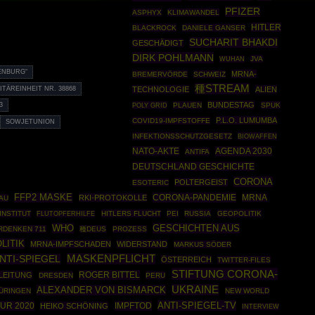
PFIZER
ASPHYX
KLIMAWANDEL
HITLER
BLACKROCK
DANIELE GANSER
SUCHARIT BHAKDI
GESCHÄDIGT
DIRK POHLMANN
JVA
WUHAN
ENBURG“
MRNA-
BREMERVÖRDE
SCHWEIZ
種STREAM
ITÄREINHEIT NR. 38868
TECHNOLOGIE
ALIEN
BUNDESTAG
POLY GRID
PLAUEN
SPUK
3
P.L.O. LUMUMBA
COVID19-IMPFSTOFFE
SOWJETUNION
INFEKTIONSSCHUTZGESETZ
BIOWAFFEN
NATO-AKTE
AGENDA 2030
ANTIFA
DEUTSCHLAND GESCHICHTE
CORONA
POLTERGEIST
ESOTERIC
FFP2 MASKE
CORONA-PANDEMIE
RKI-PROTOKOLLE
MRNA
AU
INSTITUT
HITLERS FLUCHT
PEI
RUSSIA
GEOPOLITIK
FLUTOPFERHILFE
WHO
GESCHICHTEN AUS
RDENKEN 711
種DEUS
PROZESS
LITIK
MRNA-IMPFSCHADEN
WIDERSTAND
MARKUS SÖDER
MASKENPFLICHT
NTI-SPIEGEL
ÖSTERREICH
TWITTER-FILES
STIFTUNG CORONA-
ROGER BITTEL
NLEITUNG
DRESDEN
PERU
UKRAINE
ALEXANDER VON BISMARCK
ÜRINGEN
NEW WORLD
ANTI-SPIEGEL-TV
UR 2020
IMPFTOD
HEIKO SCHÖNING
INTERVIEW