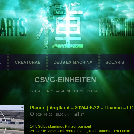
U
CREATURAE
DEUS EX MACHINA
SOLARIS
GSVG-EINHEITEN
LISTE ALLER "GSVG-EINHEITEN" EINTRÄGE
Plauen | Vogtland – 2024-06-22 – Плауэн – Г
2024-06-22 - 18:00 Uhr
17
147. Selbstständiges Panzerregiment
29. Garde-Motorschützenregiment „Roter Bannerorden Lublin“