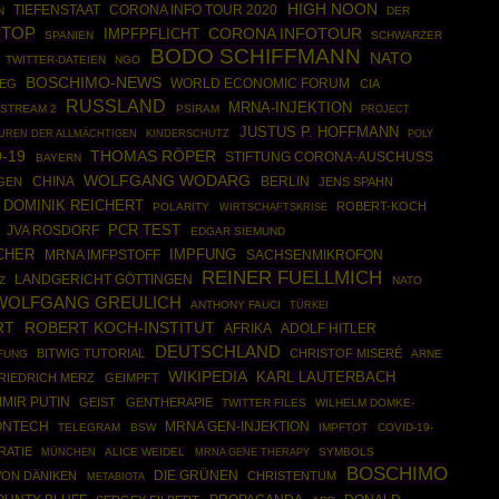
HIGH NOON
CORONA INFO TOUR 2020
TIEFENSTAAT
N
DER
TOP
CORONA INFOTOUR
IMPFPFLICHT
SPANIEN
SCHWARZER
BODO SCHIFFMANN
NATO
TWITTER-DATEIEN
NGO
BOSCHIMO-NEWS
WORLD ECONOMIC FORUM
IEG
CIA
RUSSLAND
MRNA-INJEKTION
STREAM 2
PSIRAM
PROJECT
JUSTUS P. HOFFMANN
POLY
UREN DER ALLMÄCHTIGEN
KINDERSCHUTZ
-19
THOMAS RÖPER
STIFTUNG CORONA-AUSCHUSS
BAYERN
WOLFGANG WODARG
CHINA
BERLIN
GEN
JENS SPAHN
DOMINIK REICHERT
ROBERT-KOCH
POLARITY
WIRTSCHAFTSKRISE
PCR TEST
JVA ROSDORF
EDGAR SIEMUND
CHER
MRNA IMFPSTOFF
IMPFUNG
SACHSENMIKROFON
REINER FUELLMICH
LANDGERICHT GÖTTINGEN
Z
NATO
WOLFGANG GREULICH
ANTHONY FAUCI
TÜRKEI
RT
ROBERT KOCH-INSTITUT
AFRIKA
ADOLF HITLER
DEUTSCHLAND
BITWIG TUTORIAL
CHRISTOF MISERÉ
FUNG
ARNE
WIKIPEDIA
KARL LAUTERBACH
RIEDRICH MERZ
GEIMPFT
MIR PUTIN
GEIST
GENTHERAPIE
TWITTER FILES
WILHELM DOMKE-
ONTECH
MRNA GEN-INJEKTION
TELEGRAM
BSW
IMPFTOT
COVID-19-
RATIE
MÜNCHEN
ALICE WEIDEL
MRNA GENE THERAPY
SYMBOLS
BOSCHIMO
DIE GRÜNEN
VON DÄNIKEN
CHRISTENTUM
METABIOTA