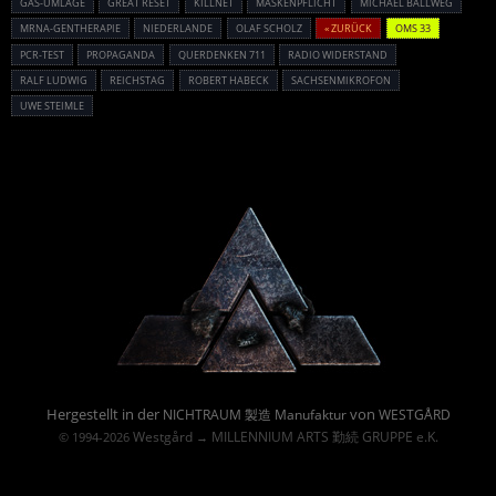
GAS-UMLAGE
GREAT RESET
KILLNET
MASKENPFLICHT
MICHAEL BALLWEG
MRNA-GENTHERAPIE
NIEDERLANDE
OLAF SCHOLZ
« ZURÜCK
OMS 33
PCR-TEST
PROPAGANDA
QUERDENKEN 711
RADIO WIDERSTAND
RALF LUDWIG
REICHSTAG
ROBERT HABECK
SACHSENMIKROFON
UWE STEIMLE
Powered By :
Hergestellt in der
von
NICHTRAUM 製造 Manufaktur
WESTGÅRD
Westgård
MILLENNIUM ARTS 勤続 GRUPPE e.K.
© 1994-2026
→