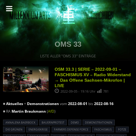
OMS 33
LISTE ALLER "OMS 33" EINTRÄGE
OSM 33.3 | SERIE – 2022-09-01 –
FASCHISMUS XV – Radio Widerstand
→ Das Offene Sachsen-Mikrofon |
LIVE
2022-09-05 - 19:16 Uhr
781
■
Aktuelles
+
Demonstrationen
vom
2022-08-01
bis
2022-08-16
■ RA
Martin Braukmann
(
AfD
)
ANNALENA BAERBOCK
BAUERNPROTEST
DEMO
DEMONSTRATIONEN
DIE GRÜNEN
ENERGIEKRISE
FARMERS DEFENSE FORCE
FASCHISMUS
FOTZE