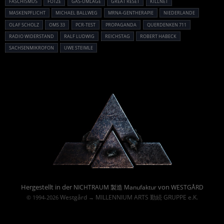
FASCHISMUS
FOTZE
GAS-UMLAGE
GREAT RESET
KILLNET
MASKENPFLICHT
MICHAEL BALLWEG
MRNA-GENTHERAPIE
NIEDERLANDE
OLAF SCHOLZ
OMS 33
PCR-TEST
PROPAGANDA
QUERDENKEN 711
RADIO WIDERSTAND
RALF LUDWIG
REICHSTAG
ROBERT HABECK
SACHSENMIKROFON
UWE STEIMLE
Powered By :
Hergestellt in der
von
NICHTRAUM 製造 Manufaktur
WESTGÅRD
Westgård
MILLENNIUM ARTS 勤続 GRUPPE e.K.
© 1994-2026
→