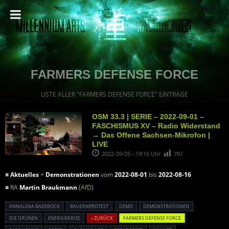
FARMERS DEFENSE FORCE
LISTE ALLER "FARMERS DEFENSE FORCE" EINTRÄGE
OSM 33.3 | SERIE – 2022-09-01 –
FASCHISMUS XV – Radio Widerstand
→ Das Offene Sachsen-Mikrofon |
LIVE
2022-09-05 - 19:16 Uhr
781
■
Aktuelles
+
Demonstrationen
vom
2022-08-01
bis
2022-08-16
■ RA
Martin Braukmann
(
AfD
)
ANNALENA BAERBOCK
BAUERNPROTEST
DEMO
DEMONSTRATIONEN
DIE GRÜNEN
ENERGIEKRISE
« ZURÜCK
FARMERS DEFENSE FORCE