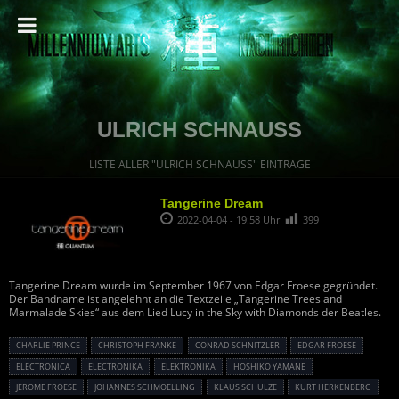
ULRICH SCHNAUSS
LISTE ALLER "ULRICH SCHNAUSS" EINTRÄGE
Tangerine Dream
2022-04-04 - 19:58 Uhr
399
Tangerine Dream wurde im September 1967 von Edgar Froese gegründet.
Der Bandname ist angelehnt an die Textzeile „Tangerine Trees and
Marmalade Skies“ aus dem Lied Lucy in the Sky with Diamonds der Beatles.
CHARLIE PRINCE
CHRISTOPH FRANKE
CONRAD SCHNITZLER
EDGAR FROESE
ELECTRONICA
ELECTRONIKA
ELEKTRONIKA
HOSHIKO YAMANE
JEROME FROESE
JOHANNES SCHMOELLING
KLAUS SCHULZE
KURT HERKENBERG