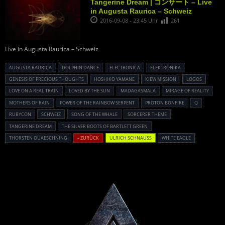
Tangerine Dream | コンサート – Live
in Augusta Raurica – Schweiz
2016-09-08 - 23:45 Uhr
261
Live in Augusta Raurica – Schweiz
AUGUSTA RAURICA
DOLPHIN DANCE
ELECTRONICA
ELEKTRONIKA
GENESIS OF PRECIOUS THOUGHTS
HOSHIKO YAMANE
KIEW MISSION
LOGOS
LOVE ON A REAL TRAIN
LOVED BY THE SUN
MADAGASMALA
MIRAGE OF REALITY
MOTHERS OF RAIN
POWER OF THE RAINBOW SERPENT
PROTON BONFIRE
Q
RUBYCON
SCHWEIZ
SONG OF THE WHALE
SORCERER THEME
TANGERINE DREAM
THE SILVER BOOTS OF BARTLETT GREEN
THORSTEN QUAESCHNING
« ZURÜCK
ULRICH SCHNAUSS
WHITE EAGLE