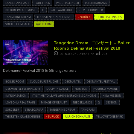
LANSE HAPSHASH
PAUL FRICK
PAUL HASLINGER
PETER BAUMANN
PICTURE PALACE MUSIC
Q
RALF WADEPHUL
STEVE SCHROYDER
TANGERINE DREAM
THORSTEN QUAESCHNING
« ZURÜCK
ULRICH SCHNAUSS
VOLKER HOMBACH
種PERFORM
Tangerine Dream | コンサート – Boiler
Room x Dekmantel Festival 2018
2018-09-23 - 23:45 Uhr
223
Dekmantel-Festival 2018 Eröffnungskonzert
BOILER ROOM
CLOUDBURST FLIGHT
DEKMANTEL
DEKMANTEL FESTIVAL
DEKMANTEL FESTIVAL 2018
DOLPHIN DANCE
HORIZON
HOSHIKO YAMANE
IMPROVISATION
IT IS TIME TO LEAVE WHEN EVERYONE IS DANCING
KIEW MISSION
LOVE ON A REAL TRAIN
MIRAGE OF REALITY
NIEDERLANDE
Q
SESSION
SORCERER
STRATOSFEAR
TANGERINE DREAM
TANGRAM
THORSTEN QUAESCHNING
« ZURÜCK
ULRICH SCHNAUSS
YELLOWSTONE PARK