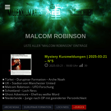
MALCOM ROBINSON
LISTE ALLER "MALCOM ROBINSON" EINTRÄGE
Mystery Kurzmeldungen | 2025-03-21
– N°5
2025-03-21 - 18:00 Uhr
39
■ Türkei – Durupinar Formation – Arche Noah
■ UK – Stadion von Manchester United
■ Malcom Robinson – UFO-Forschung
■ Schottland – Loch Ness
■ Ghost Adventure – Ehefrau wollte Mord
■ Niederlande – Junge nach OP mit geänderter Persönlichkeit
ARCHE NOAH
DURUPINAR FORMATION
LOCH NESS
« ZURÜCK