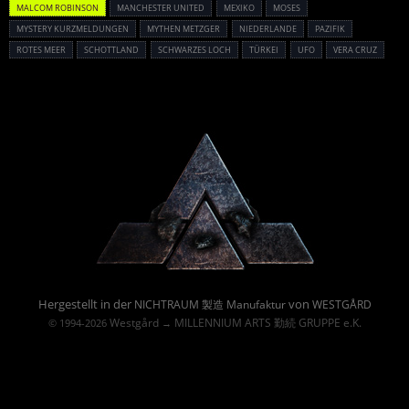
MALCOM ROBINSON
MANCHESTER UNITED
MEXIKO
MOSES
MYSTERY KURZMELDUNGEN
MYTHEN METZGER
NIEDERLANDE
PAZIFIK
ROTES MEER
SCHOTTLAND
SCHWARZES LOCH
TÜRKEI
UFO
VERA CRUZ
Powered By :
Hergestellt in der
von
NICHTRAUM 製造 Manufaktur
WESTGÅRD
Westgård
MILLENNIUM ARTS 勤続 GRUPPE e.K.
© 1994-2026
→